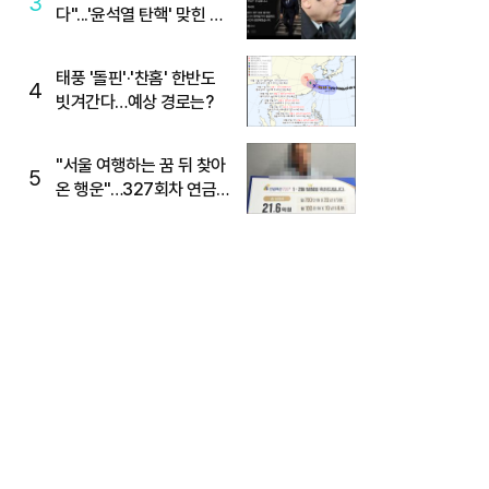
3
다"...'윤석열 탄핵' 맞힌 무
당, '성지글' 등장
태풍 '돌핀'·'찬홈' 한반도
4
빗겨간다…예상 경로는?
"서울 여행하는 꿈 뒤 찾아
5
온 행운"…327회차 연금
복권720+ 당첨번호조회
주목