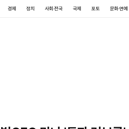
경제
정치
사회·전국
국제
포토
문화·연예