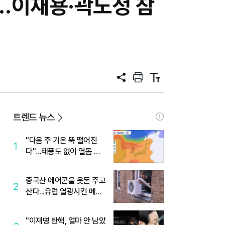
'…이재용·곽노정 참
공
프
텍
유
린
스
트
트
크
기
트렌드 뉴스
"다음 주 기온 뚝 떨어진
1
다"…태풍도 없이 열돔 박
살 낸 '이것'
중국산 에어콘을 웃돈 주고
2
산다...유럽 열광시킨 메이
디
"이재명 탄핵, 얼마 안 남았