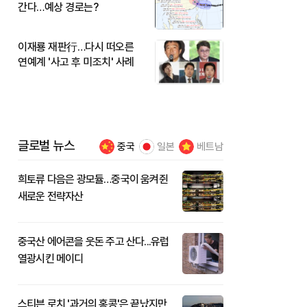
간다…예상 경로는?
이재룡 재판行…다시 떠오른
연예계 '사고 후 미조치' 사례
글로벌 뉴스
중국
일본
베트남
희토류 다음은 광모듈…중국이 움켜쥔
새로운 전략자산
중국산 에어콘을 웃돈 주고 산다...유럽
열광시킨 메이디
스티븐 로치 '과거의 홍콩'은 끝났지만