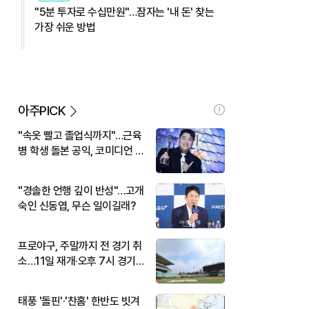
"5분 투자로 수십만원"…잠자는 '내 돈' 찾는
가장 쉬운 방법
아주PICK
"속옷 빨고 졸업식까지"…근육
병 학생 돌본 공익, 코미디언 김
규원이었다
"경솔한 언행 깊이 반성"…고개
숙인 신동엽, 무슨 일이길래?
프로야구, 주말까지 전 경기 취
소…11일 재개·오후 7시 경기
시작
태풍 '돌핀'·'찬홈' 한반도 빗겨