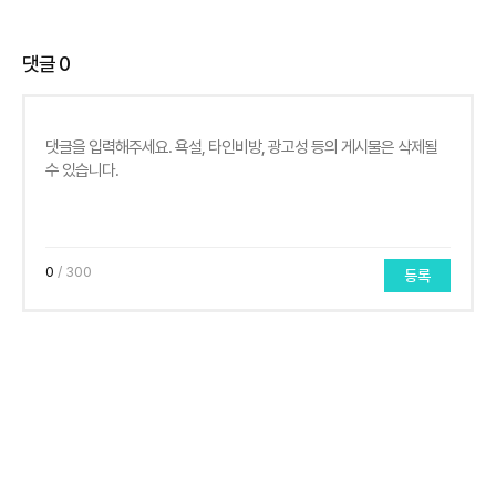
댓글
0
0
/ 300
등록