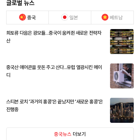
글로벌 뉴스
중국
일본
베트남
희토류 다음은 광모듈…중국이 움켜쥔 새로운 전략자
산
중국산 에어콘을 웃돈 주고 산다...유럽 열광시킨 메이
디
스티븐 로치 '과거의 홍콩'은 끝났지만 '새로운 홍콩'은
진행중
중국뉴스
더보기