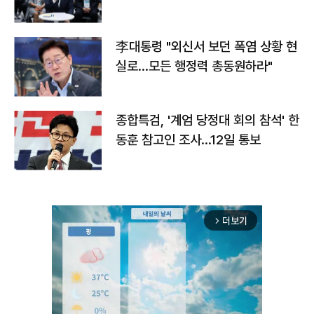
맞불
李대통령 "외신서 보던 폭염 상황 현
실로…모든 행정력 총동원하라"
종합특검, '계엄 당정대 회의 참석' 한
동훈 참고인 조사...12일 통보
더보기
arrow_forward_ios