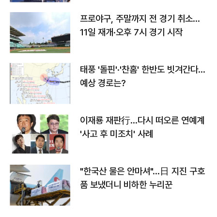
프로야구, 주말까지 전 경기 취소…
11일 재개·오후 7시 경기 시작
태풍 '돌핀'·'찬홈' 한반도 빗겨간다…
예상 경로는?
이재룡 재판行…다시 떠오른 연예계
'사고 후 미조치' 사례
"한국산 물은 안마셔"…日 지진 구호
품 보냈더니 비하한 누리꾼