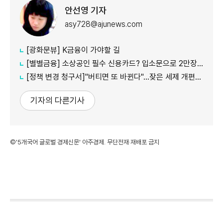
안선영 기자
asy728@ajunews.com
[광화문뷰] K금융이 가야할 길
[별별금융] 소상공인 필수 신용카드? 입소문으로 2만장 발급
[정책 변경 청구서]"버티면 또 바뀐다"…잦은 세제 개편이 키운 '학습 효과'
기자의 다른기사
©'5개국어 글로벌 경제신문' 아주경제. 무단전재·재배포 금지