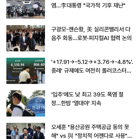
염…李대통령 "국가적 기후 재난"
구광모-젠슨황, 美 실리콘밸리서 다
음주 회동…로봇·피지컬AI 협력 논의
'+17.91→-5.12→+3.76→-4.8%'…'
종레' 규제에도 여전히 롤러코스터
타는 코스피
'입추'에도 낮 최고 39도 폭염 절
정…한밤 '열대야' 지속
오세훈 "용산공원 주택공급 동의 못
해" vs 與 "정치적 어젠다로 사용"