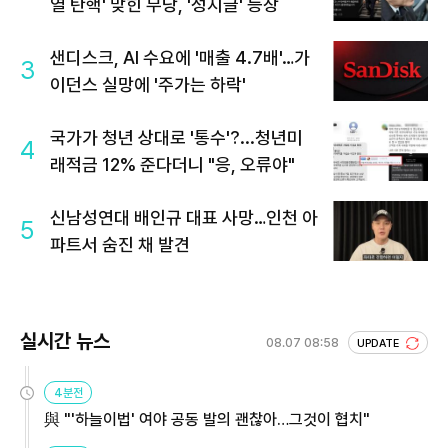
열 탄핵' 맞힌 무당, '성지글' 등장
샌디스크, AI 수요에 '매출 4.7배'…가
3
이던스 실망에 '주가는 하락'
국가가 청년 상대로 '통수'?...청년미
4
래적금 12% 준다더니 "응, 오류야"
신남성연대 배인규 대표 사망…인천 아
5
파트서 숨진 채 발견
실시간 뉴스
08.07 08:58
UPDATE
4분전
與 "'하늘이법' 여야 공동 발의 괜찮아…그것이 협치"