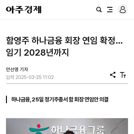
로
아
그
검
전
주
인
색
체
경
메
제
뉴
함영주 하나금융 회장 연임 확정…
임기 2028년까지
안선영 기자
공
텍
입력 2025-03-25 11:02
유
스
트
크
기
하나금융, 25일 정기주총서 함 회장 연임안 의결