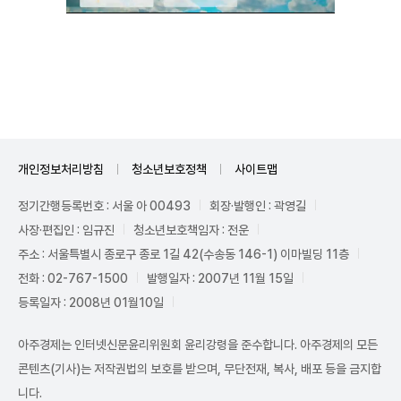
Unmute
개인정보처리방침
청소년보호정책
사이트맵
정기간행등록번호 : 서울 아 00493
회장·발행인 : 곽영길
사장·편집인 : 임규진
청소년보호책임자 : 전운
주소 : 서울특별시 종로구 종로 1길 42(수송동 146-1) 이마빌딩 11층
전화 : 02-767-1500
발행일자 : 2007년 11월 15일
등록일자 : 2008년 01월10일
아주경제는 인터넷신문윤리위원회 윤리강령을 준수합니다. 아주경제의 모든
콘텐츠(기사)는 저작권법의 보호를 받으며, 무단전재, 복사, 배포 등을 금지합
니다.