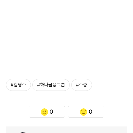
#함영주
#하나금융그룹
#주총
0
0