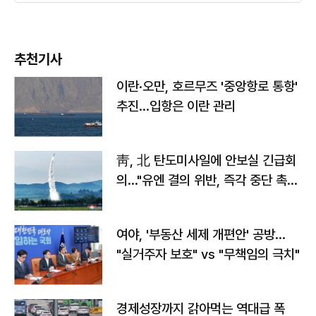
추천기사
이란·오만, 호르무즈 '중앙항로 통항'
추진…입항은 이란 관리
靑, 北 탄도미사일에 안보실 긴급회
의…"유엔 결의 위반, 즉각 중단 촉
구"
여야, '부동산 세제 개편안' 공방…
"실거주자 보호" vs "무책임의 극치"
경제성장까지 갉아먹는 역대급 폭