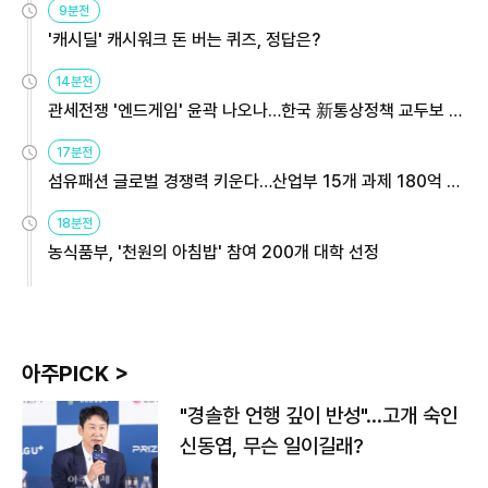
9분전
'캐시딜' 캐시워크 돈 버는 퀴즈, 정답은?
14분전
관세전쟁 '엔드게임' 윤곽 나오나…한국 新통상정책 교두보 활
용해야
17분전
섬유패션 글로벌 경쟁력 키운다…산업부 15개 과제 180억 지
원
18분전
농식품부, '천원의 아침밥' 참여 200개 대학 선정
아주PICK >
"경솔한 언행 깊이 반성"…고개 숙인
신동엽, 무슨 일이길래?