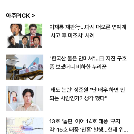
아주PICK >
이재룡 재판行…다시 떠오른 연예계
'사고 후 미조치' 사례
"한국산 물은 안마셔"…日 지진 구호
품 보냈더니 비하한 누리꾼
'태도 논란' 정준원 "난 배우 하면 안
되는 사람인가? 생각 했다"
13호 '돌핀' 이어 14호 태풍 '구지
라'·15호 태풍 '찬홈' 발생…현재 위