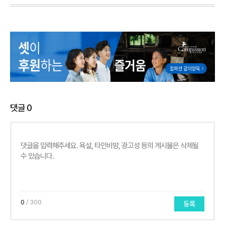
댓글
0
0
/ 300
등록