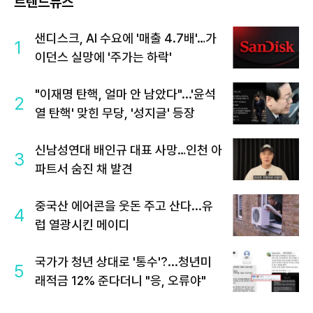
트렌드뉴스
샌디스크, AI 수요에 '매출 4.7배'…가
1
이던스 실망에 '주가는 하락'
"이재명 탄핵, 얼마 안 남았다"...'윤석
2
열 탄핵' 맞힌 무당, '성지글' 등장
신남성연대 배인규 대표 사망…인천 아
3
파트서 숨진 채 발견
중국산 에어콘을 웃돈 주고 산다...유
4
럽 열광시킨 메이디
국가가 청년 상대로 '통수'?...청년미
5
래적금 12% 준다더니 "응, 오류야"