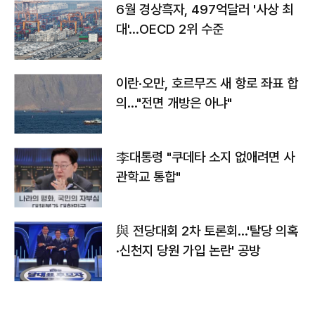
6월 경상흑자, 497억달러 '사상 최
대'…OECD 2위 수준
이란·오만, 호르무즈 새 항로 좌표 합
의…"전면 개방은 아냐"
李대통령 "쿠데타 소지 없애려면 사
관학교 통합"
與 전당대회 2차 토론회…'탈당 의혹
·신천지 당원 가입 논란' 공방