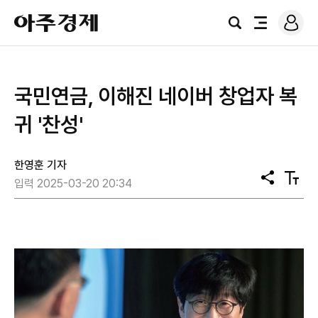
로
아
그
검
전
주
인
색
체
경
메
제
뉴
국민연금, 이해진 네이버 창업자 복
귀 '찬성'
한영훈 기자
공
텍
입력 2025-03-20 20:34
유
스
트
크
기