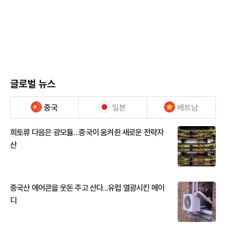
글로벌 뉴스
중국
일본
베트남
희토류 다음은 광모듈…중국이 움켜쥔 새로운 전략자
산
중국산 에어콘을 웃돈 주고 산다...유럽 열광시킨 메이
디