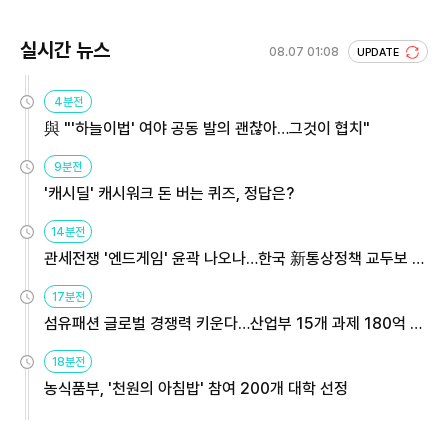
실시간 뉴스
08.07 01:08
UPDATE
4분전
與 "'하늘이법' 여야 공동 발의 괜찮아…그것이 협치"
9분전
'캐시딜' 캐시워크 돈 버는 퀴즈, 정답은?
14분전
관세전쟁 '엔드게임' 윤곽 나오나…한국 新통상정책 교두보 활
용해야
17분전
섬유패션 글로벌 경쟁력 키운다…산업부 15개 과제 180억 지
원
18분전
농식품부, '천원의 아침밥' 참여 200개 대학 선정