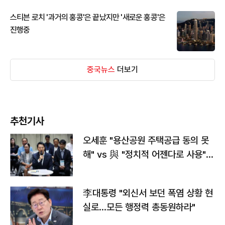
스티븐 로치 '과거의 홍콩'은 끝났지만 '새로운 홍콩'은
진행중
중국뉴스
더보기
추천기사
오세훈 "용산공원 주택공급 동의 못
해" vs 與 "정치적 어젠다로 사용"
맞불
李대통령 "외신서 보던 폭염 상황 현
실로…모든 행정력 총동원하라"