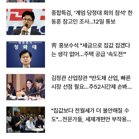
종합특검, '계엄 당정대 회의 참석' 한
동훈 참고인 조사...12일 통보
靑 홍보수석 "세금으로 집값 잡겠다
는 생각 없어…주택 공급 '속도전'"
김정관 산업장관 "반도체 산업, 빠른
시장 선점 필요…주52시간제 손봐
야"
"집값보다 전월세가 더 불안해질 수
도"…전문가들, 세제개편안 부작용
우려