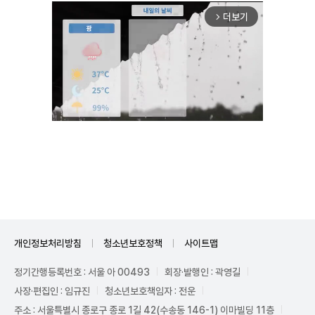
더보기
arrow_forward_ios
Mute
개인정보처리방침
청소년보호정책
사이트맵
정기간행등록번호 : 서울 아 00493
회장·발행인 : 곽영길
사장·편집인 : 임규진
청소년보호책임자 : 전운
주소 : 서울특별시 종로구 종로 1길 42(수송동 146-1) 이마빌딩 11층