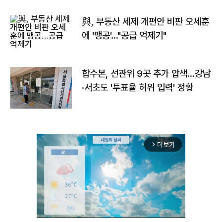
與, 부동산 세제 개편안 비판 오세훈
에 '맹공'…"공급 억제기"
합수본, 선관위 9곳 추가 압색…강남
·서초도 '투표율 허위 입력' 정황
더보기
arrow_forward_ios