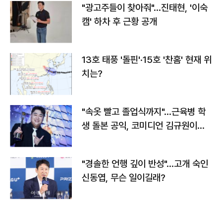
"광고주들이 찾아줘"…진태현, '이숙
캠' 하차 후 근황 공개
13호 태풍 '돌핀'·15호 '찬홈' 현재 위
치는?
"속옷 빨고 졸업식까지"…근육병 학
생 돌본 공익, 코미디언 김규원이었
다
"경솔한 언행 깊이 반성"…고개 숙인
신동엽, 무슨 일이길래?