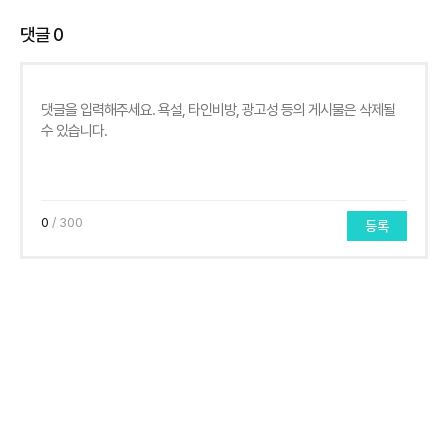
댓글
0
0
/ 300
등록