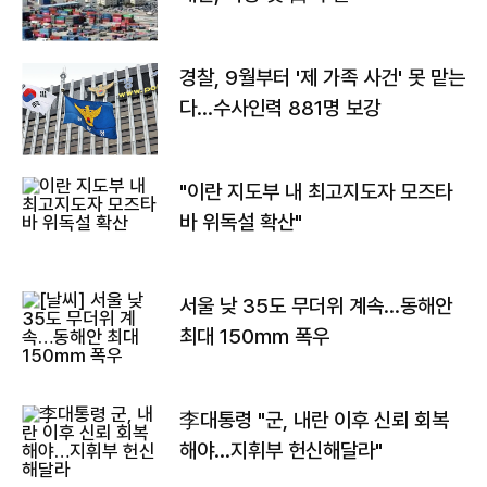
경찰, 9월부터 '제 가족 사건' 못 맡는
다…수사인력 881명 보강
"이란 지도부 내 최고지도자 모즈타
바 위독설 확산"
서울 낮 35도 무더위 계속…동해안
최대 150㎜ 폭우
李대통령 "군, 내란 이후 신뢰 회복
해야…지휘부 헌신해달라"