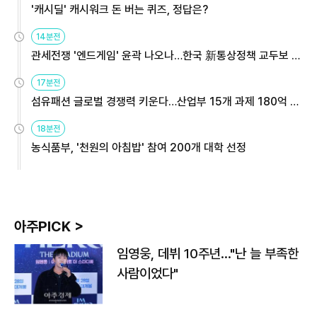
'캐시딜' 캐시워크 돈 버는 퀴즈, 정답은?
14분전
관세전쟁 '엔드게임' 윤곽 나오나…한국 新통상정책 교두보 활
용해야
17분전
섬유패션 글로벌 경쟁력 키운다…산업부 15개 과제 180억 지
원
18분전
농식품부, '천원의 아침밥' 참여 200개 대학 선정
아주PICK >
임영웅, 데뷔 10주년…"난 늘 부족한
사람이었다"