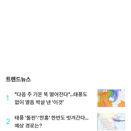
트렌드뉴스
"다음 주 기온 뚝 떨어진다"…태풍도
1
없이 열돔 박살 낸 '이것'
태풍 '돌핀'·'찬홈' 한반도 빗겨간다…
2
예상 경로는?