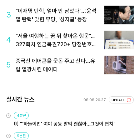
"이재명 탄핵, 얼마 안 남았다"...'윤석
3
열 탄핵' 맞힌 무당, '성지글' 등장
"서울 여행하는 꿈 뒤 찾아온 행운"…
4
327회차 연금복권720+ 당첨번호조
회 주목
중국산 에어콘을 웃돈 주고 산다...유
5
럽 열광시킨 메이디
실시간 뉴스
08.08 20:37
UPDATE
4분전
與 "'하늘이법' 여야 공동 발의 괜찮아…그것이 협치"
9분전