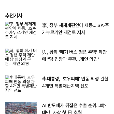
추천기사
李, 정부 세제개편안에 제동…ISA·주
가누르기안 재검토 지시
與, 황희 '폐기 버스 청년 주택' 제안
에 "당 입장과 무관…개인 의견"
李대통령, '호우피해' 안동·의성 관할
4개면 특별재난지역 선포
AI 반도체가 뒤집은 수출 순위…韓·
대만, 사상 첫 日 추월