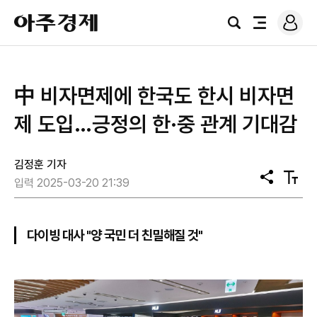
로
아
그
검
전
주
인
색
체
경
메
제
뉴
中 비자면제에 한국도 한시 비자면
제 도입…긍정의 한·중 관계 기대감
김정훈 기자
공
텍
입력 2025-03-20 21:39
유
스
트
크
기
다이빙 대사 "양 국민 더 친밀해질 것"