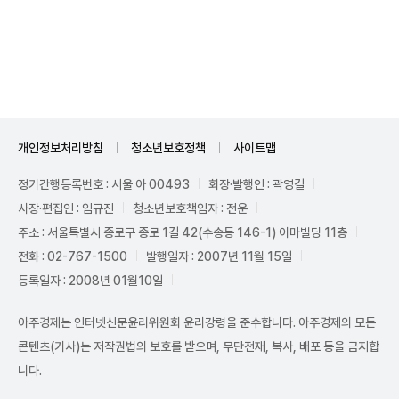
Unmute
개인정보처리방침
청소년보호정책
사이트맵
정기간행등록번호 : 서울 아 00493
회장·발행인 : 곽영길
사장·편집인 : 임규진
청소년보호책임자 : 전운
주소 : 서울특별시 종로구 종로 1길 42(수송동 146-1) 이마빌딩 11층
전화 : 02-767-1500
발행일자 : 2007년 11월 15일
등록일자 : 2008년 01월10일
아주경제는 인터넷신문윤리위원회 윤리강령을 준수합니다. 아주경제의 모든
콘텐츠(기사)는 저작권법의 보호를 받으며, 무단전재, 복사, 배포 등을 금지합
니다.