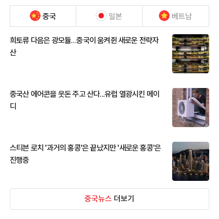
중국
일본
베트남
희토류 다음은 광모듈…중국이 움켜쥔 새로운 전략자
산
중국산 에어콘을 웃돈 주고 산다...유럽 열광시킨 메이
디
스티븐 로치 '과거의 홍콩'은 끝났지만 '새로운 홍콩'은
진행중
중국뉴스
더보기