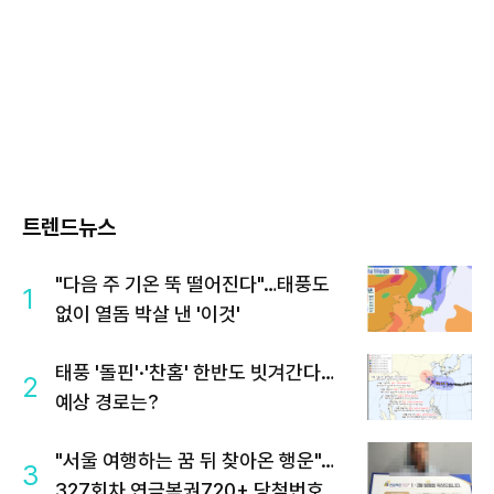
트렌드뉴스
"다음 주 기온 뚝 떨어진다"…태풍도
1
없이 열돔 박살 낸 '이것'
태풍 '돌핀'·'찬홈' 한반도 빗겨간다…
2
예상 경로는?
"서울 여행하는 꿈 뒤 찾아온 행운"…
3
327회차 연금복권720+ 당첨번호조