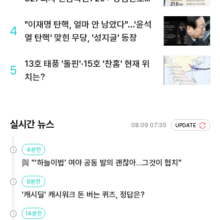
회 주목
"이재명 탄핵, 얼마 안 남았다"...'윤석
4
열 탄핵' 맞힌 무당, '성지글' 등장
13호 태풍 '돌핀'·15호 '찬홈' 현재 위
5
치는?
실시간 뉴스
08.09 07:35
UPDATE
4분전
與 "'하늘이법' 여야 공동 발의 괜찮아…그것이 협치"
9분전
'캐시딜' 캐시워크 돈 버는 퀴즈, 정답은?
14분전