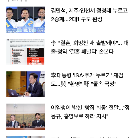
김민석, 제주·인천서 정청래 누르고
2승째…2대1 구도 완성
李 "결혼, 희망찬 새 출발돼야"… 대
출·청약 '결혼 페널티' 손본다
李대통령 'ISA·주가 누르기' 재검
토…與 "환영" 野 "졸속 국정"
이임생이 밝힌 '빵집 회동' 전말…"정
몽규, 홍명보로 하라 지시"