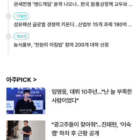
관세전쟁 '엔드게임' 윤곽 나오나…한국 新통상정책 교두보 활
용해야
17분전
섬유패션 글로벌 경쟁력 키운다…산업부 15개 과제 180억 지
원
18분전
농식품부, '천원의 아침밥' 참여 200개 대학 선정
아주PICK >
임영웅, 데뷔 10주년…"난 늘 부족한
사람이었다"
"광고주들이 찾아줘"…진태현, '이숙
캠' 하차 후 근황 공개