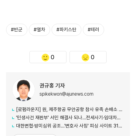
#반군
#열차
#파키스탄
#테러
0
0
권규홍 기자
spikekwon@ajunews.com
[로펌라운지] 원, 제주항공 무안공항 참사 유족 손배소 대리..."참사 진상 명확히 규명"
'민생사건 재판부' 서민 해결사 되나...전세사기·임대차분쟁 평균 3개월내 해결
대한변협·방미심위 공조…'변호사 사칭' 피싱 사이트 31건 무더기 차단