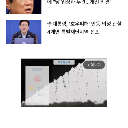
에 "당 입장과 무관…개인 의견"
李대통령, '호우피해' 안동·의성 관할
4개면 특별재난지역 선포
더보기
arrow_forward_ios
Unmute