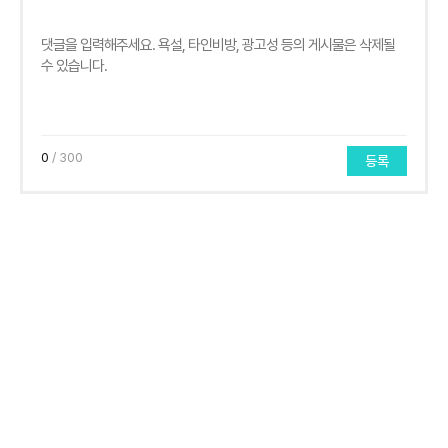
0
/ 300
등록