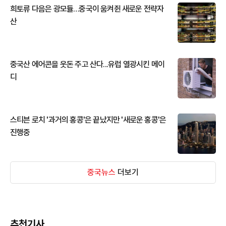
희토류 다음은 광모듈…중국이 움켜쥔 새로운 전략자
산
중국산 에어콘을 웃돈 주고 산다...유럽 열광시킨 메이
디
스티븐 로치 '과거의 홍콩'은 끝났지만 '새로운 홍콩'은
진행중
중국뉴스
더보기
추천기사