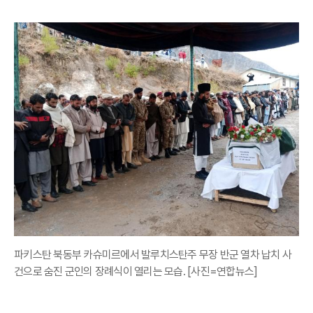
파키스탄 북동부 카슈미르에서 발루치스탄주 무장 반군 열차 납치 사
건으로 숨진 군인의 장례식이 열리는 모습. [사진=연합뉴스]