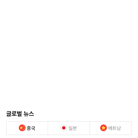
글로벌 뉴스
중국
일본
베트남