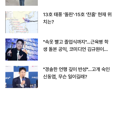
13호 태풍 '돌핀'·15호 '찬홈' 현재 위
치는?
"속옷 빨고 졸업식까지"…근육병 학
생 돌본 공익, 코미디언 김규원이었
다
"경솔한 언행 깊이 반성"…고개 숙인
신동엽, 무슨 일이길래?