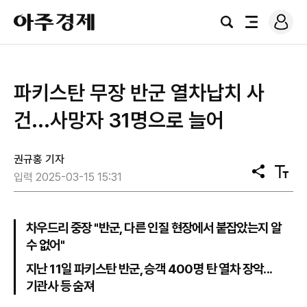
로
아
그
검
전
주
인
색
체
경
메
제
뉴
파키스탄 무장 반군 열차납치 사
건...사망자 31명으로 늘어
권규홍 기자
공
텍
입력 2025-03-15 15:31
유
스
트
크
기
차우드리 중장 "반군, 다른 인질 현장에서 붙잡았는지 알
수 없어"
지난 11일 파키스탄 반군, 승객 400명 탄 열차 장악...
기관사 등 숨져