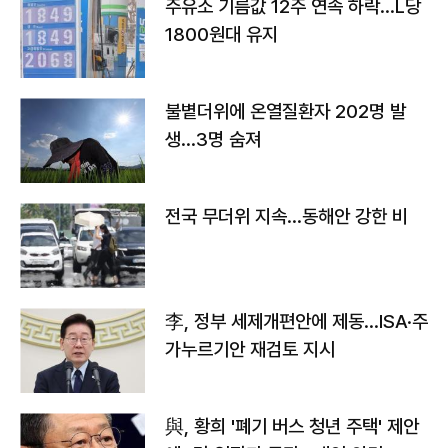
주유소 기름값 12주 연속 하락…L당
1800원대 유지
불볕더위에 온열질환자 202명 발
생…3명 숨져
전국 무더위 지속…동해안 강한 비
李, 정부 세제개편안에 제동…ISA·주
가누르기안 재검토 지시
與, 황희 '폐기 버스 청년 주택' 제안