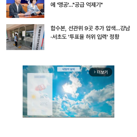
에 '맹공'…"공급 억제기"
합수본, 선관위 9곳 추가 압색…강남
·서초도 '투표율 허위 입력' 정황
더보기
arrow_forward_ios
Unmute