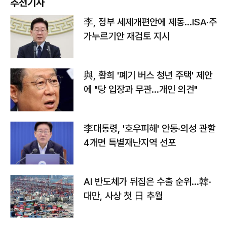
추천기사
李, 정부 세제개편안에 제동…ISA·주
가누르기안 재검토 지시
與, 황희 '폐기 버스 청년 주택' 제안
에 "당 입장과 무관…개인 의견"
李대통령, '호우피해' 안동·의성 관할
4개면 특별재난지역 선포
AI 반도체가 뒤집은 수출 순위…韓·
대만, 사상 첫 日 추월