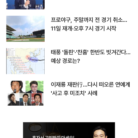
프로야구, 주말까지 전 경기 취소…
11일 재개·오후 7시 경기 시작
태풍 '돌핀'·'찬홈' 한반도 빗겨간다…
예상 경로는?
이재룡 재판行…다시 떠오른 연예계
'사고 후 미조치' 사례