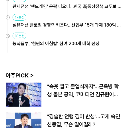
관세전쟁 '엔드게임' 윤곽 나오나…한국 新통상정책 교두보 활
용해야
17분전
섬유패션 글로벌 경쟁력 키운다…산업부 15개 과제 180억 지
원
18분전
농식품부, '천원의 아침밥' 참여 200개 대학 선정
아주PICK >
"속옷 빨고 졸업식까지"…근육병 학
생 돌본 공익, 코미디언 김규원이었
다
"경솔한 언행 깊이 반성"…고개 숙인
신동엽, 무슨 일이길래?