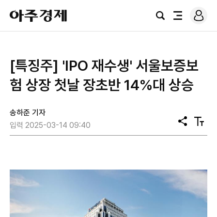
로
아
그
검
전
주
인
색
체
경
메
제
뉴
[특징주] 'IPO 재수생' 서울보증보
험 상장 첫날 장초반 14%대 상승
송하준 기자
공
텍
입력 2025-03-14 09:40
유
스
트
크
기