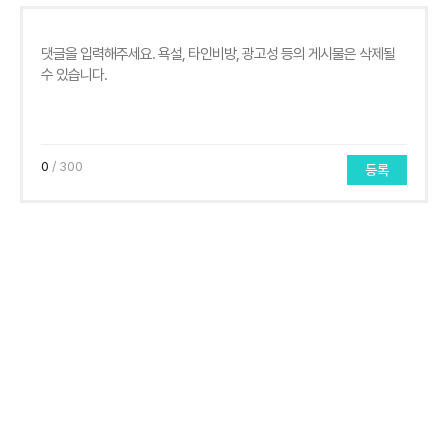
0
/ 300
등록