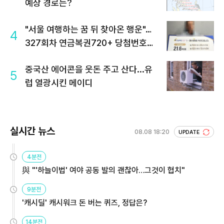
예상 경로는?
"서울 여행하는 꿈 뒤 찾아온 행운"…
4
327회차 연금복권720+ 당첨번호조
회 주목
중국산 에어콘을 웃돈 주고 산다...유
5
럽 열광시킨 메이디
실시간 뉴스
08.08 18:20
UPDATE
4분전
與 "'하늘이법' 여야 공동 발의 괜찮아…그것이 협치"
9분전
'캐시딜' 캐시워크 돈 버는 퀴즈, 정답은?
14분전