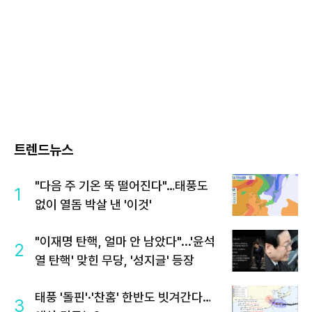
트렌드뉴스
"다음 주 기온 뚝 떨어진다"…태풍도
1
없이 열돔 박살 낸 '이것'
"이재명 탄핵, 얼마 안 남았다"...'윤석
2
열 탄핵' 맞힌 무당, '성지글' 등장
태풍 '돌핀'·'찬홈' 한반도 빗겨간다…
3