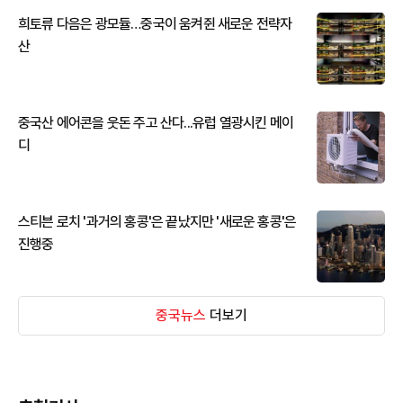
희토류 다음은 광모듈…중국이 움켜쥔 새로운 전략자
산
중국산 에어콘을 웃돈 주고 산다...유럽 열광시킨 메이
디
스티븐 로치 '과거의 홍콩'은 끝났지만 '새로운 홍콩'은
진행중
중국뉴스
더보기