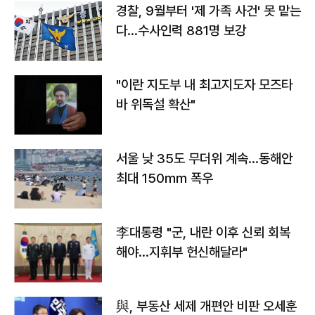
경찰, 9월부터 '제 가족 사건' 못 맡는
다…수사인력 881명 보강
"이란 지도부 내 최고지도자 모즈타
바 위독설 확산"
서울 낮 35도 무더위 계속…동해안
최대 150㎜ 폭우
李대통령 "군, 내란 이후 신뢰 회복
해야…지휘부 헌신해달라"
與, 부동산 세제 개편안 비판 오세훈