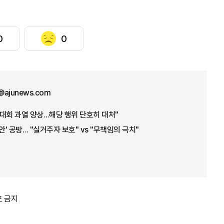
0
0
@ajunews.com
대회 과열 양상…해당 행위 단호히 대처"
안' 공방… "실거주자 보호" vs "무책임의 극치"
포 금지