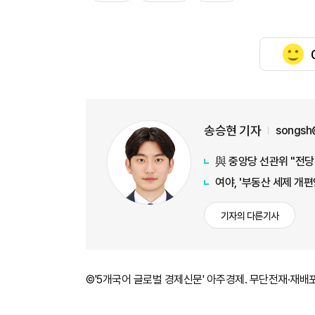
송승현 기자
songsh
與 중앙당 선관위 "전당
여야, '부동산 세제 개편
기자의 다른기사
©'5개국어 글로벌 경제신문' 아주경제. 무단전재·재배