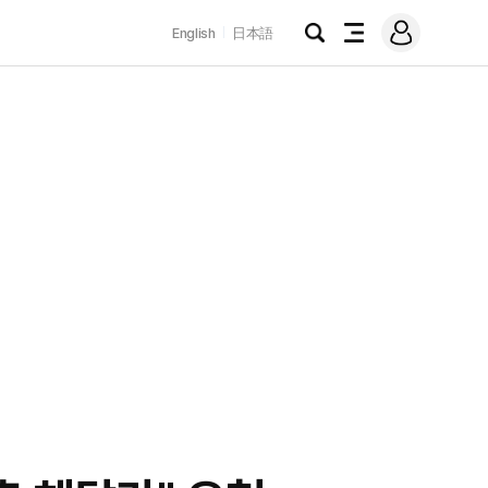
로
English
日本語
그
검
전
인
색
체
메
뉴