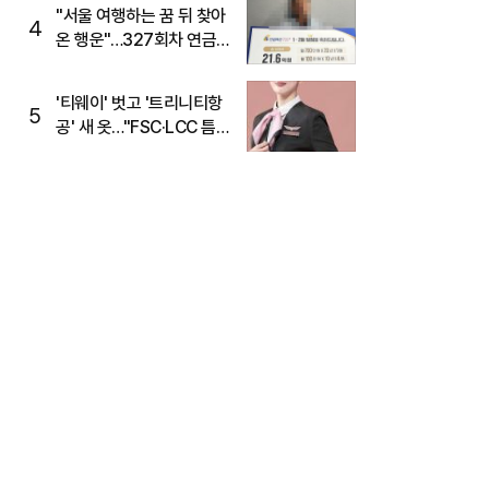
"서울 여행하는 꿈 뒤 찾아
4
온 행운"…327회차 연금
복권720+ 당첨번호조회
주목
'티웨이' 벗고 '트리니티항
5
공' 새 옷…"FSC·LCC 틈
새, SSC 전략으로 공략"