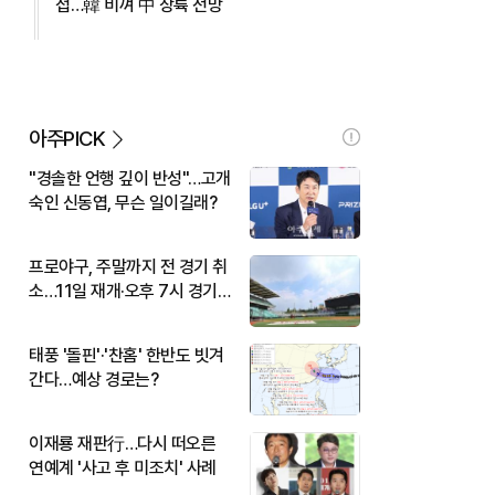
접…韓 비껴 中 상륙 전망
아주PICK
"경솔한 언행 깊이 반성"…고개
숙인 신동엽, 무슨 일이길래?
프로야구, 주말까지 전 경기 취
소…11일 재개·오후 7시 경기
시작
태풍 '돌핀'·'찬홈' 한반도 빗겨
간다…예상 경로는?
이재룡 재판行…다시 떠오른
연예계 '사고 후 미조치' 사례