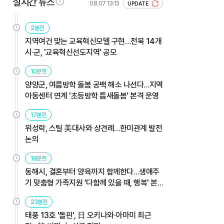
실시간 뉴스
08.07 13:13
UPDATE
2분전
지역여건 맞는 교육혁신모델 구현…전북 14개
시·군, '교육혁신선도지역' 공모
10분전
양양군, 여름방학 돌봄 공백 해소 나선다…지역
아동센터 연계 '초등방학 틈새돌봄' 본격 운영
17분전
위성락, 스틸 美대사와 상견례…한미관계 발전
논의
18분전
동해시, 결혼부터 양육까지 함께한다…생애주
기 맞춤형 가족지원 '다함께 있을 때, 행복' 본
격 운영
23분전
태풍 13호 '돌핀', 日 오키나와·아마미 최근