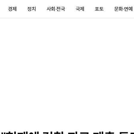
경제
정치
사회·전국
국제
포토
문화·연예