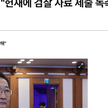
"헌재에 검찰 자료 제출 독
해"
이
미
지
확
대