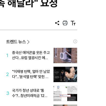
촉 해달라" 요청
공
프
텍
유
린
스
트
트
크
기
트렌드 뉴스
중국산 에어콘을 웃돈 주고
1
산다...유럽 열광시킨 메이
디
"이재명 탄핵, 얼마 안 남았
2
다"...'윤석열 탄핵' 맞힌 무
당, '성지글' 등장
국가가 청년 상대로 '통
3
수'?...청년미래적금 12%
준다더니 "응, 오류야"