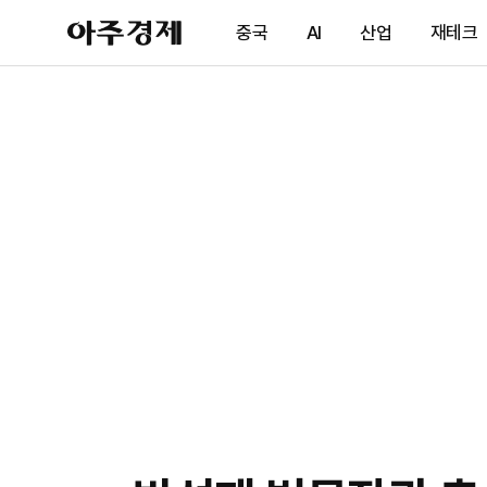
아
중국
AI
산업
재테크
주
경
제