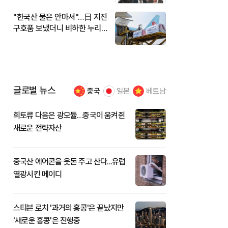
"한국산 물은 안마셔"…日 지진
구호품 보냈더니 비하한 누리
꾼
글로벌 뉴스
중국
일본
베트남
희토류 다음은 광모듈…중국이 움켜쥔
새로운 전략자산
중국산 에어콘을 웃돈 주고 산다...유럽
열광시킨 메이디
스티븐 로치 '과거의 홍콩'은 끝났지만
'새로운 홍콩'은 진행중