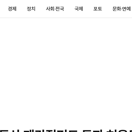
경제
정치
사회·전국
국제
포토
문화·연예