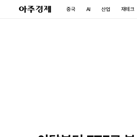
아
중국
AI
산업
재테크
주
경
제