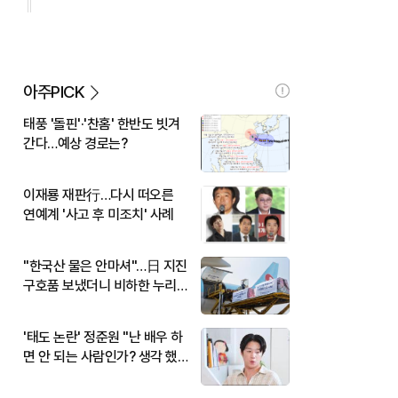
아주PICK
태풍 '돌핀'·'찬홈' 한반도 빗겨
간다…예상 경로는?
이재룡 재판行…다시 떠오른
연예계 '사고 후 미조치' 사례
"한국산 물은 안마셔"…日 지진
구호품 보냈더니 비하한 누리
꾼
'태도 논란' 정준원 "난 배우 하
면 안 되는 사람인가? 생각 했
다"