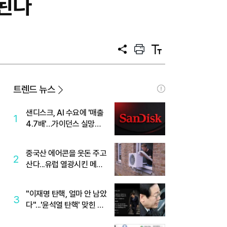
용된다
공
프
텍
유
린
스
트
트
크
기
트렌드 뉴스
샌디스크, AI 수요에 '매출
1
4.7배'…가이던스 실망에
'주가는 하락'
중국산 에어콘을 웃돈 주고
2
산다...유럽 열광시킨 메이
디
"이재명 탄핵, 얼마 안 남았
3
다"...'윤석열 탄핵' 맞힌 무
당, '성지글' 등장