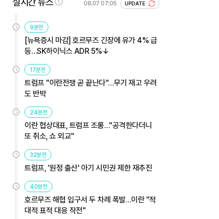
실시간 뉴스
08.07 07:05
UPDATE
9분전
[뉴욕증시 마감] 호르무즈 긴장에 유가 4% 급
등…SK하이닉스 ADR 5%↓
17분전
트럼프 "이란전쟁 곧 끝난다"…무기 재고 우려
도 반박
24분전
이란 협상대표, 트럼프 조롱…"공격한다더니
또 취소, 쇼 외교"
32분전
트럼프, '원정 출산' 아기 시민권 제한 재추진
40분전
호르무즈 해협 입구서 두 차례 폭발…이란 "적
대적 표적 대응 작전"