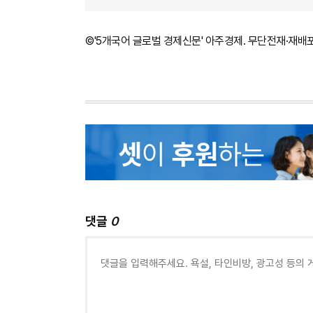
©'5개국어 글로벌 경제신문' 아주경제. 무단전재·재배
댓글
0