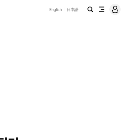
로
English
日本語
그
검
전
인
색
체
메
뉴