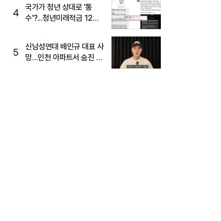
국가가 청년 상대로 '통
4
수'?...청년미래적금 12%
준다더니 "응, 오류야"
신남성연대 배인규 대표 사
5
망…인천 아파트서 숨진 채
발견