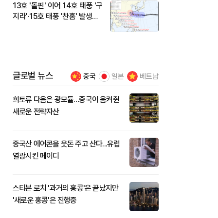
13호 '돌핀' 이어 14호 태풍 '구
지라'·15호 태풍 '찬홈' 발생…
현재 위치와 이동경로는?
글로벌 뉴스
중국
일본
베트남
희토류 다음은 광모듈…중국이 움켜쥔
새로운 전략자산
중국산 에어콘을 웃돈 주고 산다...유럽
열광시킨 메이디
스티븐 로치 '과거의 홍콩'은 끝났지만
'새로운 홍콩'은 진행중