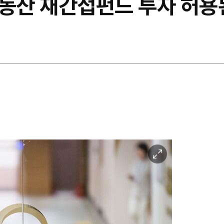
부동산 재간접펀드 투자 허
이
미
지
확
대