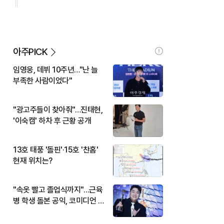
아주PICK
임영웅, 데뷔 10주년…"난 늘
부족한 사람이었다"
"광고주들이 찾아줘"…진태현,
'이숙캠' 하차 후 근황 공개
13호 태풍 '돌핀'·15호 '찬홈'
현재 위치는?
"속옷 빨고 졸업식까지"…근육
병 학생 돌본 공익, 코미디언 김
규원이었다