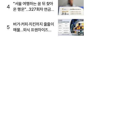
"서울 여행하는 꿈 뒤 찾아
4
온 행운"…327회차 연금
복권720+ 당첨번호조회
주목
버거·커피·치킨까지 줄줄이
5
매물…외식 프랜차이즈
M&A '활기'