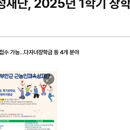
재단, 2025년 1학기 장
인 접수 가능…다자녀장학금 등 4개 분야
이
미
지
확
대