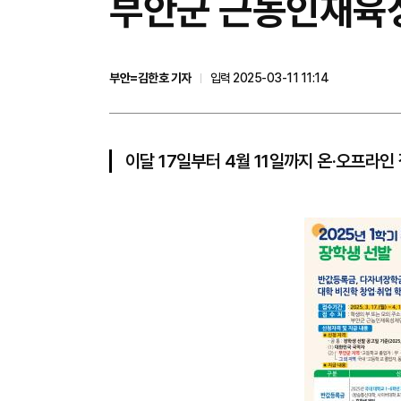
부안군 근농인재육성
부안=김한호 기자
입력 2025-03-11 11:14
이달 17일부터 4월 11일까지 온‧오프라