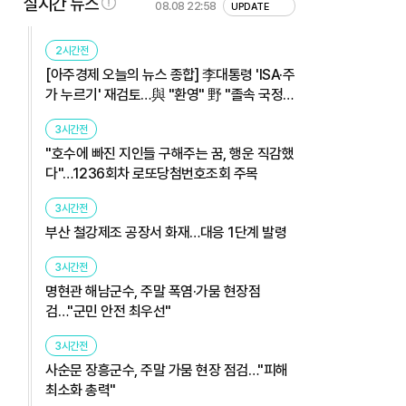
실시간 뉴스
08.08 22:58
UPDATE
2시간전
[아주경제 오늘의 뉴스 종합] 李대통령 'ISA·주
가 누르기' 재검토…與 "환영" 野 "졸속 국정"
外
3시간전
"호수에 빠진 지인들 구해주는 꿈, 행운 직감했
다"…1236회차 로또당첨번호조회 주목
3시간전
부산 철강제조 공장서 화재…대응 1단계 발령
3시간전
명현관 해남군수, 주말 폭염·가뭄 현장점
검…"군민 안전 최우선"
3시간전
사순문 장흥군수, 주말 가뭄 현장 점검…"피해
최소화 총력"