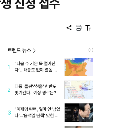
학생 신청 접수
공
프
텍
유
린
스
트
트
크
기
트렌드 뉴스
"다음 주 기온 뚝 떨어진
1
다"…태풍도 없이 열돔 박
살 낸 '이것'
태풍 '돌핀'·'찬홈' 한반도
2
빗겨간다…예상 경로는?
"이재명 탄핵, 얼마 안 남았
3
다"...'윤석열 탄핵' 맞힌 무
당, '성지글' 등장