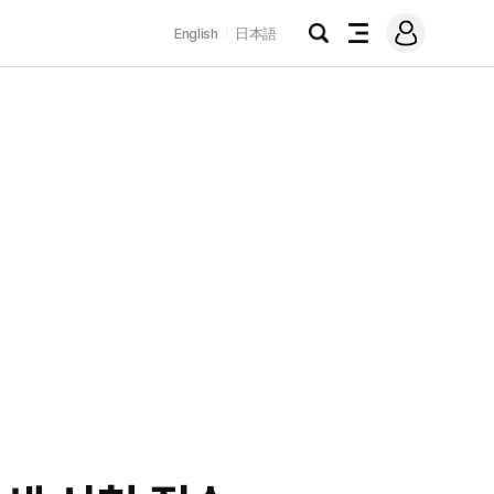
로
English
日本語
그
검
전
인
색
체
메
뉴