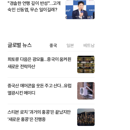
"경솔한 언행 깊이 반성"…고개
숙인 신동엽, 무슨 일이길래?
글로벌 뉴스
중국
일본
베트남
희토류 다음은 광모듈…중국이 움켜쥔
새로운 전략자산
중국산 에어콘을 웃돈 주고 산다...유럽
열광시킨 메이디
스티븐 로치 '과거의 홍콩'은 끝났지만
'새로운 홍콩'은 진행중