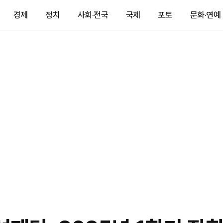
경제
정치
사회·전국
국제
포토
문화·연예