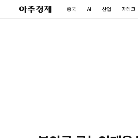
아
중국
AI
산업
재테크
주
경
제