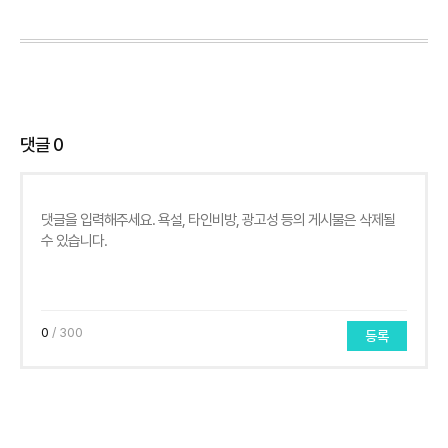
댓글
0
0
/ 300
등록