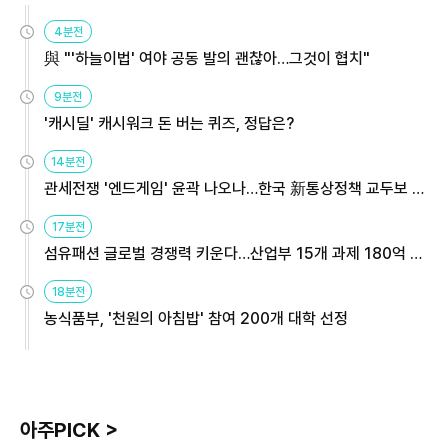
4분전
與 "'하늘이법' 여야 공동 발의 괜찮아…그것이 협치"
9분전
'캐시딜' 캐시워크 돈 버는 퀴즈, 정답은?
14분전
관세전쟁 '엔드게임' 윤곽 나오나…한국 新통상정책 교두보 활
용해야
17분전
섬유패션 글로벌 경쟁력 키운다…산업부 15개 과제 180억 지
원
18분전
농식품부, '천원의 아침밥' 참여 200개 대학 선정
아주PICK >