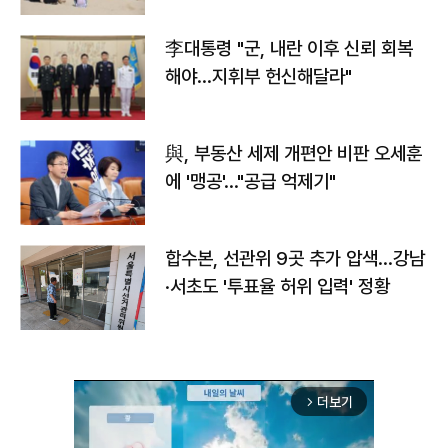
李대통령 "군, 내란 이후 신뢰 회복
해야…지휘부 헌신해달라"
與, 부동산 세제 개편안 비판 오세훈
에 '맹공'…"공급 억제기"
합수본, 선관위 9곳 추가 압색…강남
·서초도 '투표율 허위 입력' 정황
더보기
arrow_forward_ios