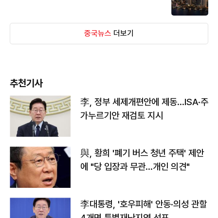
중국뉴스
더보기
추천기사
李, 정부 세제개편안에 제동…ISA·주
가누르기안 재검토 지시
與, 황희 '폐기 버스 청년 주택' 제안
에 "당 입장과 무관…개인 의견"
李대통령, '호우피해' 안동·의성 관할
4개면 특별재난지역 선포