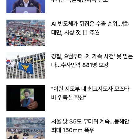
AI 반도체가 뒤집은 수출 순위…韓·
대만, 사상 첫 日 추월
경찰, 9월부터 '제 가족 사건' 못 맡는
다…수사인력 881명 보강
"이란 지도부 내 최고지도자 모즈타
바 위독설 확산"
서울 낮 35도 무더위 계속…동해안
최대 150㎜ 폭우