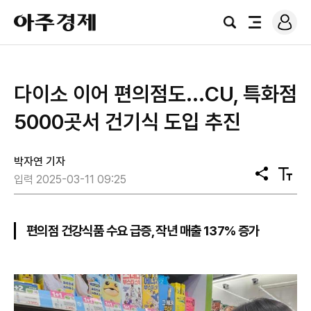
로
아
그
검
전
주
인
색
체
경
메
제
뉴
다이소 이어 편의점도...CU, 특화점
5000곳서 건기식 도입 추진
박자연 기자
공
텍
입력 2025-03-11 09:25
유
스
트
크
기
편의점 건강식품 수요 급증, 작년 매출 137% 증가