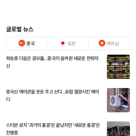
글로벌 뉴스
중국
일본
베트남
희토류 다음은 광모듈…중국이 움켜쥔 새로운 전략자
산
중국산 에어콘을 웃돈 주고 산다...유럽 열광시킨 메이
디
스티븐 로치 '과거의 홍콩'은 끝났지만 '새로운 홍콩'은
진행중