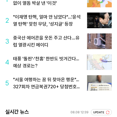
없이 열돔 박살 낸 '이것'
"이재명 탄핵, 얼마 안 남았다"...'윤석
2
열 탄핵' 맞힌 무당, '성지글' 등장
중국산 에어콘을 웃돈 주고 산다...유
3
럽 열광시킨 메이디
태풍 '돌핀'·'찬홈' 한반도 빗겨간다…
4
예상 경로는?
"서울 여행하는 꿈 뒤 찾아온 행운"…
5
327회차 연금복권720+ 당첨번호조
회 주목
실시간 뉴스
08.08 12:39
UPDATE