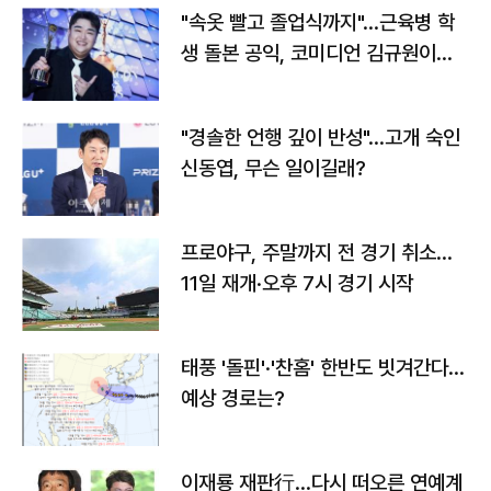
"속옷 빨고 졸업식까지"…근육병 학
생 돌본 공익, 코미디언 김규원이었
다
"경솔한 언행 깊이 반성"…고개 숙인
신동엽, 무슨 일이길래?
프로야구, 주말까지 전 경기 취소…
11일 재개·오후 7시 경기 시작
태풍 '돌핀'·'찬홈' 한반도 빗겨간다…
예상 경로는?
이재룡 재판行…다시 떠오른 연예계