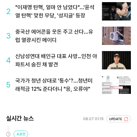
"이재명 탄핵, 얼마 안 남았다"...'윤석
2
열 탄핵' 맞힌 무당, '성지글' 등장
중국산 에어콘을 웃돈 주고 산다...유
3
럽 열광시킨 메이디
신남성연대 배인규 대표 사망…인천 아
4
파트서 숨진 채 발견
국가가 청년 상대로 '통수'?...청년미
5
래적금 12% 준다더니 "응, 오류야"
실시간 뉴스
08.07 01:15
UPDATE
4분전