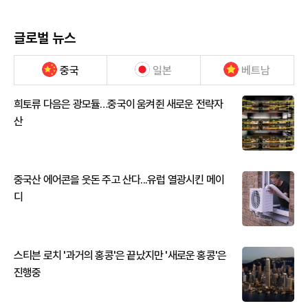
글로벌 뉴스
중국
일본
베트남
희토류 다음은 광모듈…중국이 움켜쥔 새로운 전략자
산
중국산 에어콘을 웃돈 주고 산다...유럽 열광시킨 메이
디
스티븐 로치 '과거의 홍콩'은 끝났지만 '새로운 홍콩'은
진행중