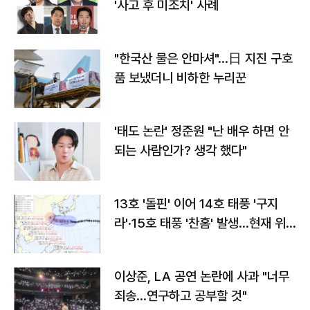
'사고 후 미조치' 사례
"한국산 물은 안마셔"…日 지진 구호
품 보냈더니 비하한 누리꾼
'태도 논란' 정준원 "난 배우 하면 안
되는 사람인가? 생각 했다"
13호 '돌핀' 이어 14호 태풍 '구지
라'·15호 태풍 '찬홈' 발생…현재 위
치와 이동경로는?
이상준, LA 공연 논란에 사과 "너무
죄송…연구하고 공부할 것"