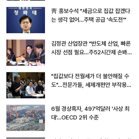
靑 홍보수석 "세금으로 집값 잡겠다
는 생각 없어…주택 공급 '속도전'"
김정관 산업장관 "반도체 산업, 빠른
시장 선점 필요…주52시간제 손봐
야"
"집값보다 전월세가 더 불안해질 수
도"…전문가들, 세제개편안 부작용
우려
6월 경상흑자, 497억달러 '사상 최
대'…OECD 2위 수준