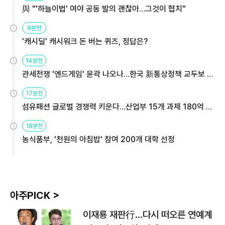
與 "'하늘이법' 여야 공동 발의 괜찮아…그것이 협치"
9분전
'캐시딜' 캐시워크 돈 버는 퀴즈, 정답은?
14분전
관세전쟁 '엔드게임' 윤곽 나오나…한국 新통상정책 교두보 활
용해야
17분전
섬유패션 글로벌 경쟁력 키운다…산업부 15개 과제 180억 지
원
18분전
농식품부, '천원의 아침밥' 참여 200개 대학 선정
아주PICK >
이재룡 재판行…다시 떠오른 연예계