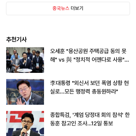
중국뉴스
더보기
추천기사
오세훈 "용산공원 주택공급 동의 못
해" vs 與 "정치적 어젠다로 사용"
맞불
李대통령 "외신서 보던 폭염 상황 현
실로…모든 행정력 총동원하라"
종합특검, '계엄 당정대 회의 참석' 한
동훈 참고인 조사...12일 통보