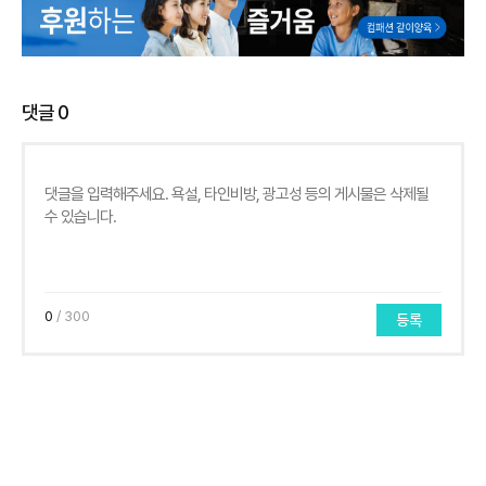
댓글
0
0
/ 300
등록