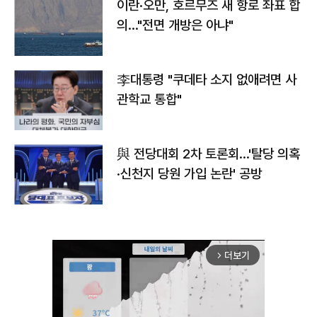
이란·오만, 호르무즈 새 항로 좌표 합
의…"전면 개방은 아냐"
李대통령 "쿠데타 소지 없애려면 사
관학교 통합"
與 전당대회 2차 토론회…'탈당 의혹
·신천지 당원 가입 논란' 공방
더보기
arrow_forward_ios