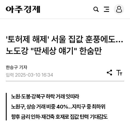
로
아
그
검
전
주
인
색
체
경
메
제
뉴
'토허제 해제' 서울 집값 훈풍에도...
노도강 "딴세상 얘기" 한숨만
한승구 기자
공
텍
입력 2025-03-10 16:34
유
스
트
크
기
노원·도봉·강북구 하락 거래 잇따라
노원구, 상승 거래 비중 40%...자치구 중 최하위
향후 금리 인하·재건축 호재로 집값 탄력 기대감도