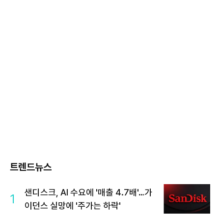
트렌드뉴스
샌디스크, AI 수요에 '매출 4.7배'…가
1
이던스 실망에 '주가는 하락'