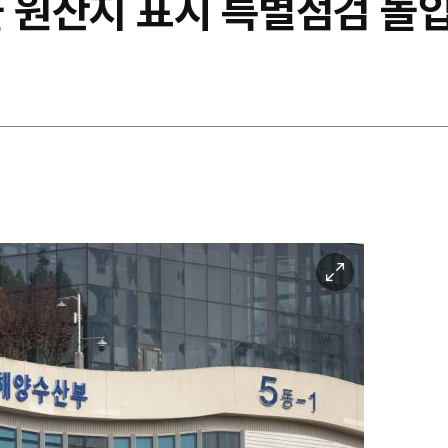
물 원산지 표시 특별점검 돌
이
미
지
확
대