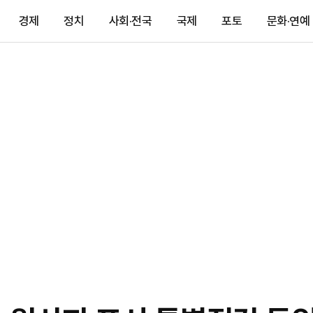
경제
정치
사회·전국
국제
포토
문화·연예