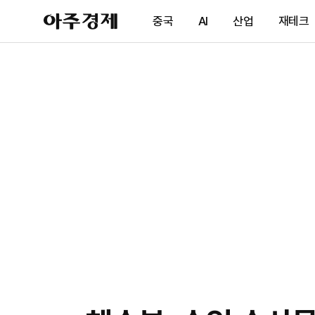
아
중국
AI
산업
재테크
주
경
제