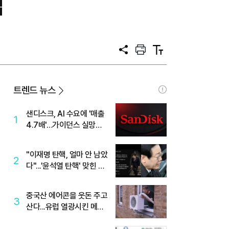
입
공
프
텍
유
린
스
트
트
크
기
트렌드 뉴스
샌디스크, AI 수요에 '매출
1
4.7배'…가이던스 실망에
'주가는 하락'
"이재명 탄핵, 얼마 안 남았
2
다"...'윤석열 탄핵' 맞힌 무
당, '성지글' 등장
중국산 에어콘을 웃돈 주고
3
산다...유럽 열광시킨 메이
디