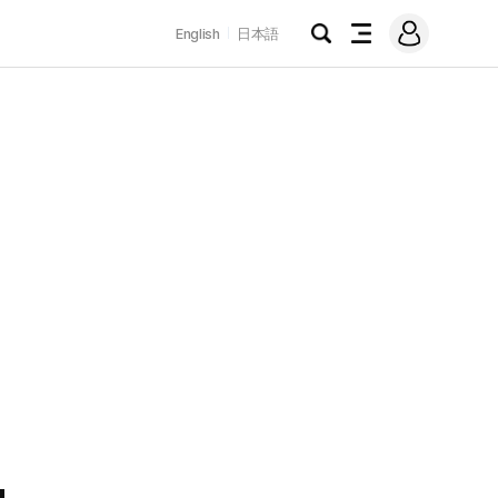
로
English
日本語
그
검
전
인
색
체
메
뉴