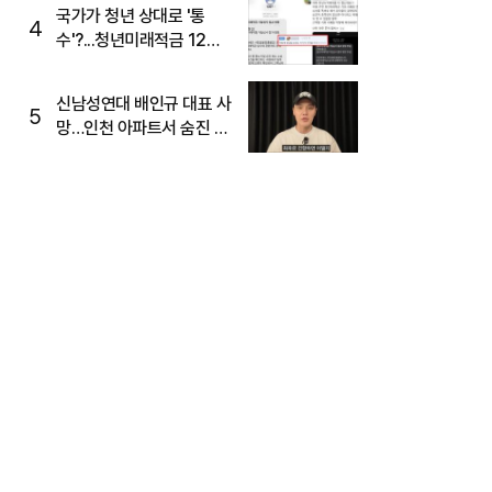
국가가 청년 상대로 '통
4
수'?...청년미래적금 12%
준다더니 "응, 오류야"
신남성연대 배인규 대표 사
5
망…인천 아파트서 숨진 채
발견