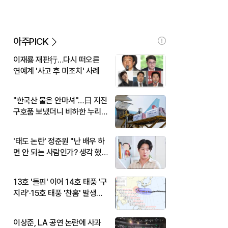
아주PICK
이재룡 재판行…다시 떠오른
연예계 '사고 후 미조치' 사례
"한국산 물은 안마셔"…日 지진
구호품 보냈더니 비하한 누리
꾼
'태도 논란' 정준원 "난 배우 하
면 안 되는 사람인가? 생각 했
다"
13호 '돌핀' 이어 14호 태풍 '구
지라'·15호 태풍 '찬홈' 발생…
현재 위치와 이동경로는?
이상준, LA 공연 논란에 사과