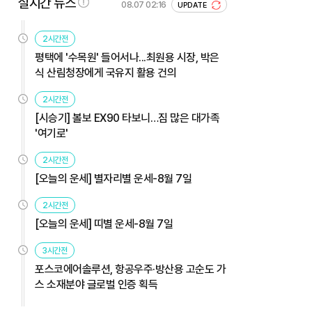
실시간 뉴스
08.07 02:16
UPDATE
2시간전
평택에 '수목원' 들어서나...최원용 시장, 박은
식 산림청장에게 국유지 활용 건의
2시간전
[시승기] 볼보 EX90 타보니…짐 많은 대가족
'여기로'
2시간전
[오늘의 운세] 별자리별 운세-8월 7일
2시간전
[오늘의 운세] 띠별 운세-8월 7일
3시간전
포스코에어솔루션, 항공우주·방산용 고순도 가
스 소재분야 글로벌 인증 획득