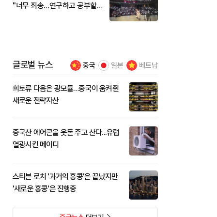
"너무 죄송…연구하고 공부할
것"
글로벌 뉴스
중국
일본
베트남
희토류 다음은 광모듈…중국이 움켜쥔
새로운 전략자산
중국산 에어콘을 웃돈 주고 산다...유럽
열광시킨 메이디
스티븐 로치 '과거의 홍콩'은 끝났지만
'새로운 홍콩'은 진행중