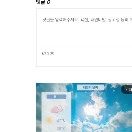
댓글
0
0
/ 300
더
arrow_forward_ios