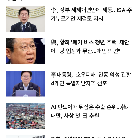
李, 정부 세제개편안에 제동…ISA·주
가누르기안 재검토 지시
與, 황희 '폐기 버스 청년 주택' 제안
에 "당 입장과 무관…개인 의견"
李대통령, '호우피해' 안동·의성 관할
4개면 특별재난지역 선포
AI 반도체가 뒤집은 수출 순위…韓·
대만, 사상 첫 日 추월