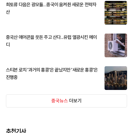
희토류 다음은 광모듈…중국이 움켜쥔 새로운 전략자
산
중국산 에어콘을 웃돈 주고 산다...유럽 열광시킨 메이
디
스티븐 로치 '과거의 홍콩'은 끝났지만 '새로운 홍콩'은
진행중
중국뉴스
더보기
추천기사