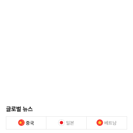
글로벌 뉴스
중국
일본
베트남