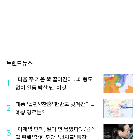
트렌드뉴스
"다음 주 기온 뚝 떨어진다"…태풍도
1
없이 열돔 박살 낸 '이것'
태풍 '돌핀'·'찬홈' 한반도 빗겨간다…
2
예상 경로는?
"이재명 탄핵, 얼마 안 남았다"...'윤석
3
열 탄핵' 맞힌 무당, '성지글' 등장