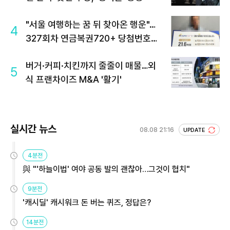
"서울 여행하는 꿈 뒤 찾아온 행운"…
4
327회차 연금복권720+ 당첨번호조
회 주목
버거·커피·치킨까지 줄줄이 매물…외
5
식 프랜차이즈 M&A '활기'
실시간 뉴스
08.08 21:16
UPDATE
4분전
與 "'하늘이법' 여야 공동 발의 괜찮아…그것이 협치"
9분전
'캐시딜' 캐시워크 돈 버는 퀴즈, 정답은?
14분전