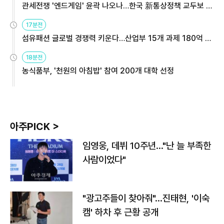
관세전쟁 '엔드게임' 윤곽 나오나…한국 新통상정책 교두보 활
용해야
17분전
섬유패션 글로벌 경쟁력 키운다…산업부 15개 과제 180억 지
원
18분전
농식품부, '천원의 아침밥' 참여 200개 대학 선정
아주PICK >
임영웅, 데뷔 10주년…"난 늘 부족한
사람이었다"
"광고주들이 찾아줘"…진태현, '이숙
캠' 하차 후 근황 공개