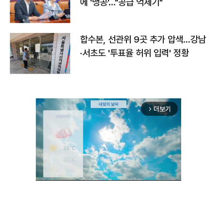
에 '맹공'…"공급 억제기"
합수본, 선관위 9곳 추가 압색…강남
·서초도 '투표율 허위 입력' 정황
더보기
arrow_forward_ios
Unmute