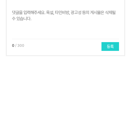
0
/ 300
등록