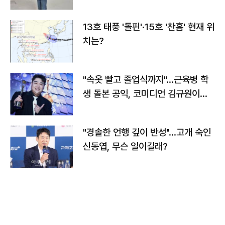
13호 태풍 '돌핀'·15호 '찬홈' 현재 위
치는?
"속옷 빨고 졸업식까지"…근육병 학
생 돌본 공익, 코미디언 김규원이었
다
"경솔한 언행 깊이 반성"…고개 숙인
신동엽, 무슨 일이길래?