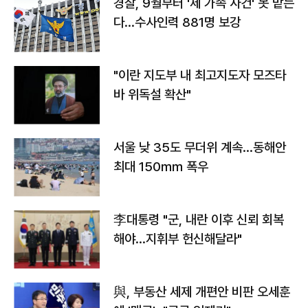
경찰, 9월부터 '제 가족 사건' 못 맡는
다…수사인력 881명 보강
"이란 지도부 내 최고지도자 모즈타
바 위독설 확산"
서울 낮 35도 무더위 계속…동해안
최대 150㎜ 폭우
李대통령 "군, 내란 이후 신뢰 회복
해야…지휘부 헌신해달라"
與, 부동산 세제 개편안 비판 오세훈