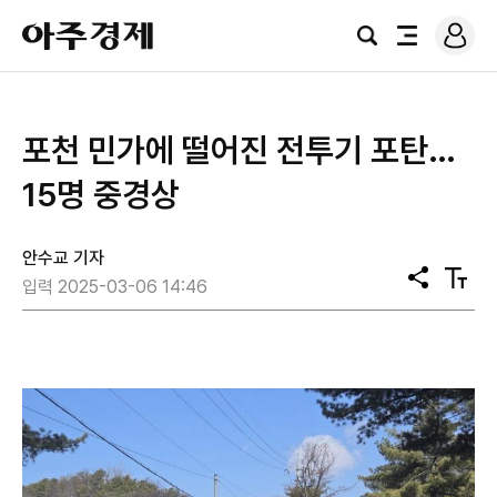
로
아
그
검
전
주
인
색
체
경
메
제
뉴
포천 민가에 떨어진 전투기 포탄…
15명 중경상
안수교 기자
공
텍
입력 2025-03-06 14:46
유
스
트
크
기