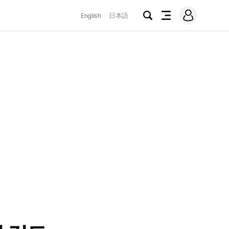
로
English
日本語
그
검
전
인
색
체
메
뉴