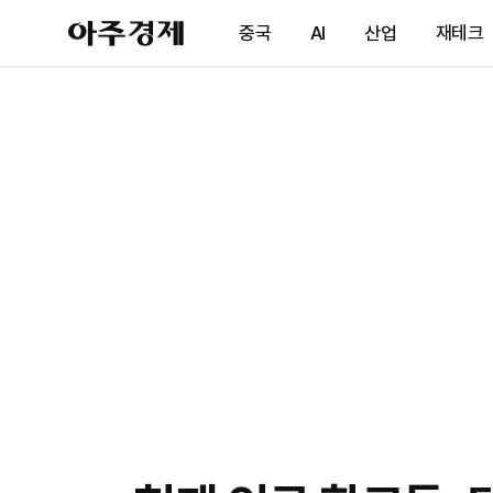
아
중국
AI
산업
재테크
주
경
제