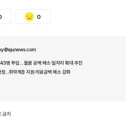
0
0
sky@ajunews.com
43명 투입… 돌봄 공백 해소·일자리 확대 추진
 확정…취약계층 지원·의료공백 해소 강화
포 금지