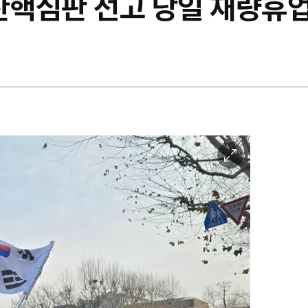
 탄핵심판 선고 당일 재량휴
이
미
지
확
대