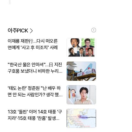
아주PICK
이재룡 재판行…다시 떠오른
연예계 '사고 후 미조치' 사례
"한국산 물은 안마셔"…日 지진
구호품 보냈더니 비하한 누리
꾼
'태도 논란' 정준원 "난 배우 하
면 안 되는 사람인가? 생각 했
다"
13호 '돌핀' 이어 14호 태풍 '구
지라'·15호 태풍 '찬홈' 발생…
현재 위치와 이동경로는?