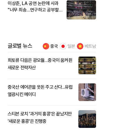
이상준, LA 공연 논란에 사과
"너무 죄송…연구하고 공부할
것"
글로벌 뉴스
중국
일본
베트남
희토류 다음은 광모듈…중국이 움켜쥔
새로운 전략자산
중국산 에어콘을 웃돈 주고 산다...유럽
열광시킨 메이디
스티븐 로치 '과거의 홍콩'은 끝났지만
'새로운 홍콩'은 진행중