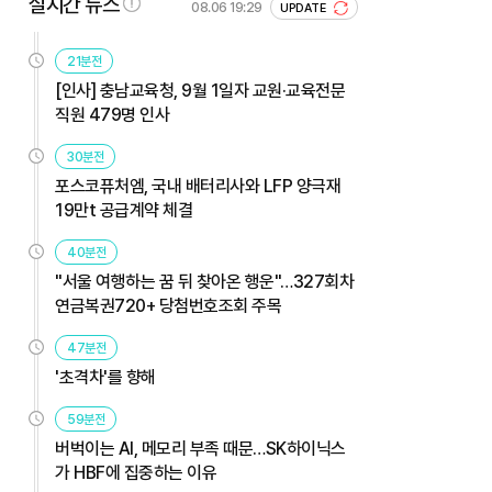
실시간 뉴스
08.06 19:29
UPDATE
21분전
[인사] 충남교육청, 9월 1일자 교원·교육전문
직원 479명 인사
30분전
포스코퓨처엠, 국내 배터리사와 LFP 양극재
19만t 공급계약 체결
40분전
"서울 여행하는 꿈 뒤 찾아온 행운"…327회차
연금복권720+ 당첨번호조회 주목
47분전
'초격차'를 향해
59분전
버벅이는 AI, 메모리 부족 때문…SK하이닉스
가 HBF에 집중하는 이유