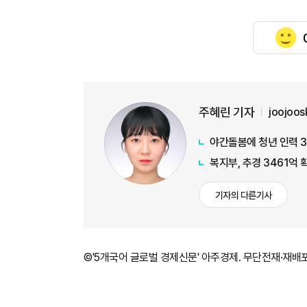
주혜린 기자
joojoo
야간돌봄에 청년 인력 3
복지부, 추경 3461억
기자의 다른기사
©'5개국어 글로벌 경제신문' 아주경제. 무단전재·재배