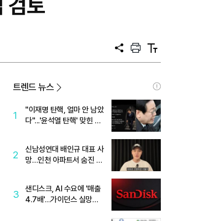
업 검토
공
프
텍
유
린
스
트
트
크
기
트렌드 뉴스
"이재명 탄핵, 얼마 안 남았
1
다"...'윤석열 탄핵' 맞힌 무
당, '성지글' 등장
신남성연대 배인규 대표 사
2
망…인천 아파트서 숨진 채
발견
샌디스크, AI 수요에 '매출
3
4.7배'…가이던스 실망에
'주가는 하락'