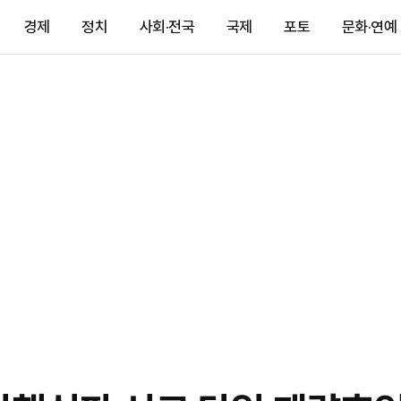
경제
정치
사회·전국
국제
포토
문화·연예