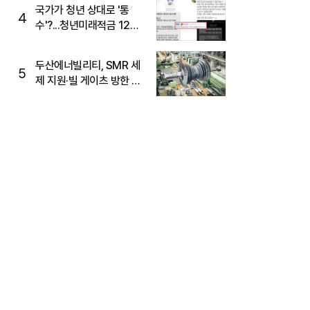
국가가 청년 상대로 '통
4
수'?...청년미래적금 12%
준다더니 "응, 오류야"
두산에너빌리티, SMR 세
5
제 지원·빌 게이츠 방한 기
대에 5%대 강세