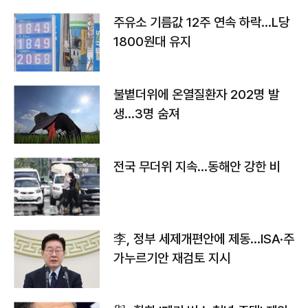
주유소 기름값 12주 연속 하락…L당
1800원대 유지
불볕더위에 온열질환자 202명 발
생…3명 숨져
전국 무더위 지속…동해안 강한 비
李, 정부 세제개편안에 제동…ISA·주
가누르기안 재검토 지시