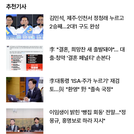
추천기사
김민석, 제주·인천서 정청래 누르고
2승째…2대1 구도 완성
李 "결혼, 희망찬 새 출발돼야"… 대
출·청약 '결혼 페널티' 손본다
李대통령 'ISA·주가 누르기' 재검
토…與 "환영" 野 "졸속 국정"
이임생이 밝힌 '빵집 회동' 전말…"정
몽규, 홍명보로 하라 지시"