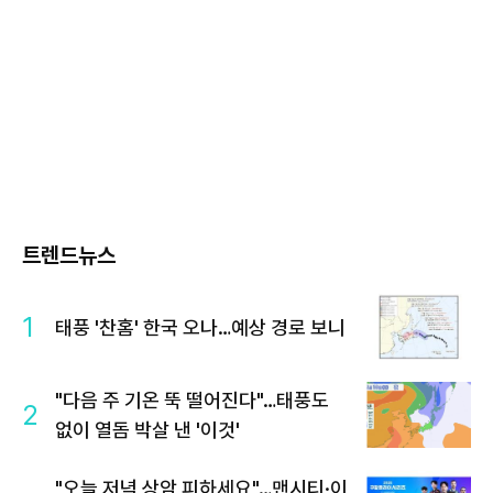
트렌드뉴스
1
태풍 '찬홈' 한국 오나…예상 경로 보니
"다음 주 기온 뚝 떨어진다"…태풍도
2
없이 열돔 박살 낸 '이것'
"오늘 저녁 상암 피하세요"…맨시티·이