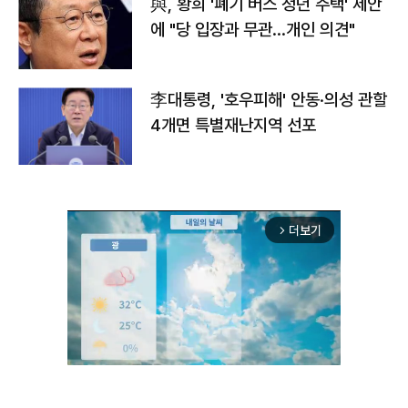
與, 황희 '폐기 버스 청년 주택' 제안
에 "당 입장과 무관…개인 의견"
李대통령, '호우피해' 안동·의성 관할
4개면 특별재난지역 선포
더보기
arrow_forward_ios