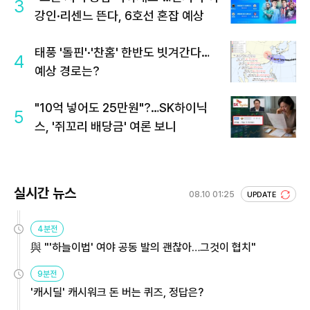
3
강인·리센느 뜬다, 6호선 혼잡 예상
태풍 '돌핀'·'찬홈' 한반도 빗겨간다…
4
예상 경로는?
"10억 넣어도 25만원"?…SK하이닉
5
스, '쥐꼬리 배당금' 여론 보니
실시간 뉴스
08.10 01:25
UPDATE
4분전
與 "'하늘이법' 여야 공동 발의 괜찮아…그것이 협치"
9분전
'캐시딜' 캐시워크 돈 버는 퀴즈, 정답은?