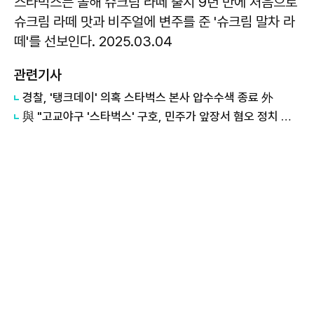
스타벅스는 올해 슈크림 라떼 출시 9년 만에 처음으로
슈크림 라떼 맛과 비주얼에 변주를 준 '슈크림 말차 라
떼'를 선보인다. 2025.03.04
관련기사
경찰, '탱크데이' 의혹 스타벅스 본사 압수수색 종료 外
與 "고교야구 '스타벅스' 구호, 민주가 앞장서 혐오 정치 끝낼 것"