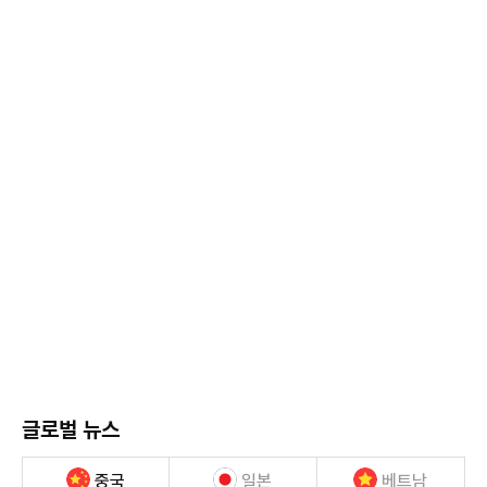
글로벌 뉴스
중국
일본
베트남