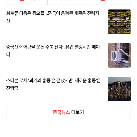
희토류 다음은 광모듈…중국이 움켜쥔 새로운 전략자
산
중국산 에어콘을 웃돈 주고 산다...유럽 열광시킨 메이
디
스티븐 로치 '과거의 홍콩'은 끝났지만 '새로운 홍콩'은
진행중
중국뉴스
더보기