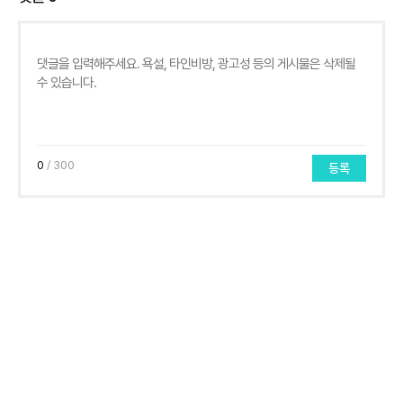
0
/ 300
등록