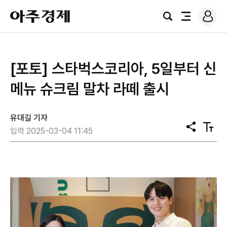
로
아
그
검
전
주
인
색
체
경
메
제
뉴
[포토] 스타벅스코리아, 5일부터 신
메뉴 슈크림 말차 라떼 출시
유대길 기자
공
텍
입력 2025-03-04 11:45
유
스
트
크
기