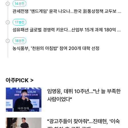
14분전
관세전쟁 '엔드게임' 윤곽 나오나…한국 新통상정책 교두보 활
용해야
17분전
섬유패션 글로벌 경쟁력 키운다…산업부 15개 과제 180억 지
원
18분전
농식품부, '천원의 아침밥' 참여 200개 대학 선정
아주PICK >
임영웅, 데뷔 10주년…"난 늘 부족한
사람이었다"
"광고주들이 찾아줘"…진태현, '이숙