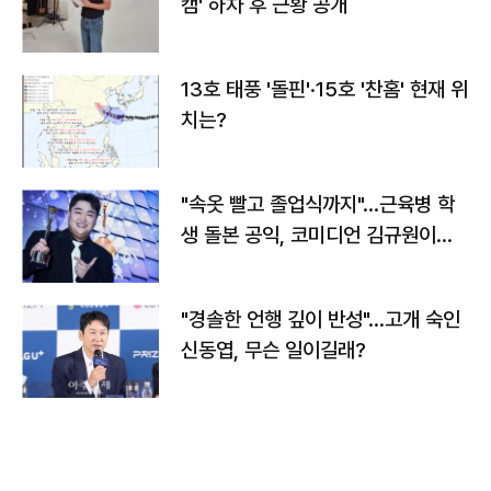
캠' 하차 후 근황 공개
13호 태풍 '돌핀'·15호 '찬홈' 현재 위
치는?
"속옷 빨고 졸업식까지"…근육병 학
생 돌본 공익, 코미디언 김규원이었
다
"경솔한 언행 깊이 반성"…고개 숙인
신동엽, 무슨 일이길래?