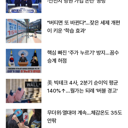
·신천지 당원 가입 논란' 공방
"버티면 또 바뀐다"…잦은 세제 개편
이 키운 '학습 효과'
핵심 빠진 '주가 누르기' 방지…꼼수
승계 허점
美 빅테크 4사, 2분기 순이익 평균
140%↑…월가는 되레 '버블 경고'
무더위·열대야 계속…체감온도 35도
안팎