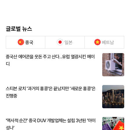
글로벌 뉴스
중국
일본
베트남
중국산 에어콘을 웃돈 주고 산다...유럽 열광시킨 메이
디
스티븐 로치 '과거의 홍콩'은 끝났지만 '새로운 홍콩'은
진행중
'역사적 순간' 중국 DUV 개발업체는 설립 3년된 '아이
성나'