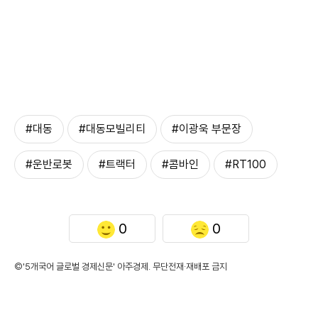
#대동
#대동모빌리티
#이광욱 부문장
#운반로봇
#트랙터
#콤바인
#RT100
0
0
©'5개국어 글로벌 경제신문' 아주경제. 무단전재·재배포 금지