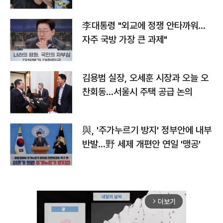
李대통령 "외교에 정쟁 안타까워…
자주 국방 가장 큰 과제"
김용범 실장, 오세훈 시장과 오늘 오
찬회동...서울시 주택 공급 논의
與, '주가누르기 방지' 정부안에 내부
반발…野 세제 개편안 연일 '맹공'
더보기
arrow_forward_ios