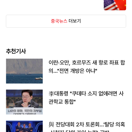
중국뉴스
더보기
추천기사
이란·오만, 호르무즈 새 항로 좌표 합
의…"전면 개방은 아냐"
李대통령 "쿠데타 소지 없애려면 사
관학교 통합"
與 전당대회 2차 토론회…'탈당 의혹