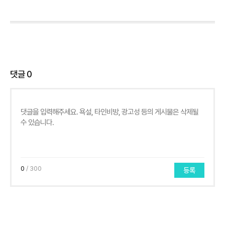
댓글
0
0
/ 300
등록