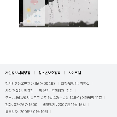
Unmute
개인정보처리방침
청소년보호정책
사이트맵
정기간행등록번호 : 서울 아 00493
회장·발행인 : 곽영길
사장·편집인 : 임규진
청소년보호책임자 : 전운
주소 : 서울특별시 종로구 종로 1길 42(수송동 146-1) 이마빌딩 11층
전화 : 02-767-1500
발행일자 : 2007년 11월 15일
등록일자 : 2008년 01월10일