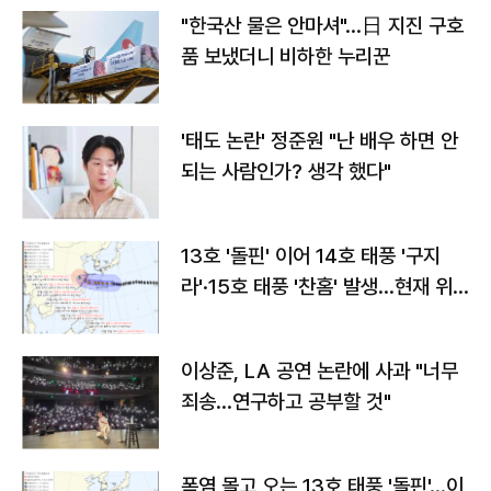
"한국산 물은 안마셔"…日 지진 구호
품 보냈더니 비하한 누리꾼
'태도 논란' 정준원 "난 배우 하면 안
되는 사람인가? 생각 했다"
13호 '돌핀' 이어 14호 태풍 '구지
라'·15호 태풍 '찬홈' 발생…현재 위
치와 이동경로는?
이상준, LA 공연 논란에 사과 "너무
죄송…연구하고 공부할 것"
폭염 몰고 오는 13호 태풍 '돌핀'…이