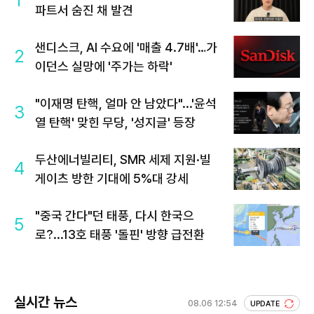
1
파트서 숨진 채 발견
샌디스크, AI 수요에 '매출 4.7배'…가
2
이던스 실망에 '주가는 하락'
"이재명 탄핵, 얼마 안 남았다"...'윤석
3
열 탄핵' 맞힌 무당, '성지글' 등장
두산에너빌리티, SMR 세제 지원·빌
4
게이츠 방한 기대에 5%대 강세
"중국 간다"던 태풍, 다시 한국으
5
로?...13호 태풍 '돌핀' 방향 급전환
실시간 뉴스
08.06 12:54
UPDATE