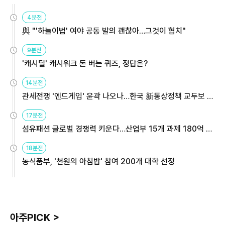
4분전
與 "'하늘이법' 여야 공동 발의 괜찮아…그것이 협치"
9분전
'캐시딜' 캐시워크 돈 버는 퀴즈, 정답은?
14분전
관세전쟁 '엔드게임' 윤곽 나오나…한국 新통상정책 교두보 활
용해야
17분전
섬유패션 글로벌 경쟁력 키운다…산업부 15개 과제 180억 지
원
18분전
농식품부, '천원의 아침밥' 참여 200개 대학 선정
아주PICK >