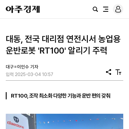
로
아
그
검
전
주
인
색
체
경
메
제
뉴
대동, 전국 대리점 연전시서 농업용
운반로봇 'RT100' 알리기 주력
대구=이인수 기자
공
텍
입력 2025-03-04 10:57
유
스
트
크
기
RT100, 조작 최소화 다양한 기능과 운반 편의 갖춰