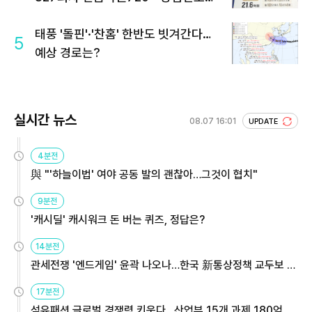
회 주목
태풍 '돌핀'·'찬홈' 한반도 빗겨간다…
5
예상 경로는?
실시간 뉴스
08.07 16:01
UPDATE
4분전
與 "'하늘이법' 여야 공동 발의 괜찮아…그것이 협치"
9분전
'캐시딜' 캐시워크 돈 버는 퀴즈, 정답은?
14분전
관세전쟁 '엔드게임' 윤곽 나오나…한국 新통상정책 교두보 활
용해야
17분전
섬유패션 글로벌 경쟁력 키운다…산업부 15개 과제 180억 지