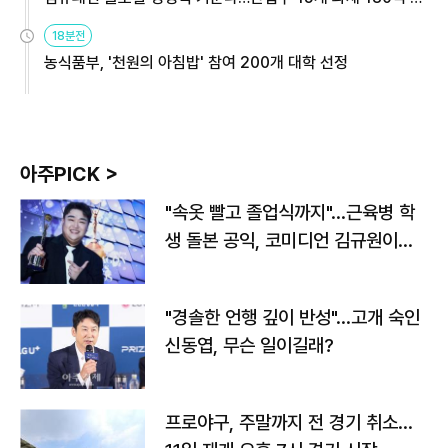
원
18분전
농식품부, '천원의 아침밥' 참여 200개 대학 선정
아주PICK >
"속옷 빨고 졸업식까지"…근육병 학
생 돌본 공익, 코미디언 김규원이었
다
"경솔한 언행 깊이 반성"…고개 숙인
신동엽, 무슨 일이길래?
프로야구, 주말까지 전 경기 취소…