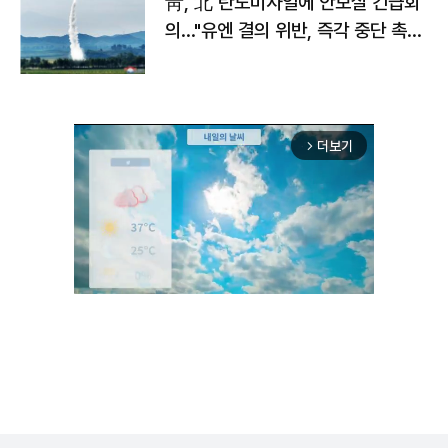
靑, 北 탄도미사일에 안보실 긴급회
의…"유엔 결의 위반, 즉각 중단 촉
구"
더보기
arrow_forward_ios
Unmute