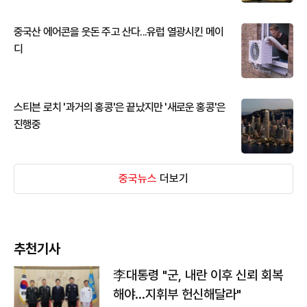
중국산 에어콘을 웃돈 주고 산다...유럽 열광시킨 메이
디
스티븐 로치 '과거의 홍콩'은 끝났지만 '새로운 홍콩'은
진행중
중국뉴스
더보기
추천기사
李대통령 "군, 내란 이후 신뢰 회복
해야…지휘부 헌신해달라"