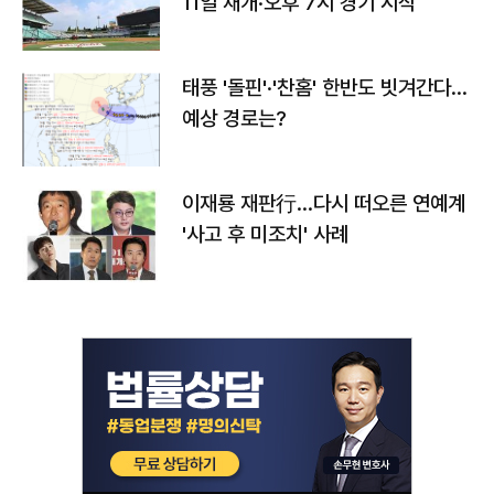
11일 재개·오후 7시 경기 시작
태풍 '돌핀'·'찬홈' 한반도 빗겨간다…
예상 경로는?
이재룡 재판行…다시 떠오른 연예계
'사고 후 미조치' 사례