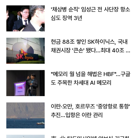
'채상병 순직' 임성근 전 사단장 항소
심도 징역 3년
현금 88조 쌓인 SK하이닉스, 국내
채권시장 '큰손' 됐다…최대 40조 투
자
"메모리 월 넘을 해법은 HBF"…구글
도 주목한 차세대 AI 메모리
이란·오만, 호르무즈 '중앙항로 통항'
추진…입항은 이란 관리