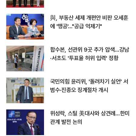
與, 부동산 세제 개편안 비판 오세훈
에 '맹공'…"공급 억제기"
합수본, 선관위 9곳 추가 압색…강남
·서초도 '투표율 허위 입력' 정황
국민의힘 윤리위, '돌려차기 실언' 서
범수·진종오 징계절차 개시
위성락, 스틸 美대사와 상견례…한미
관계 발전 논의