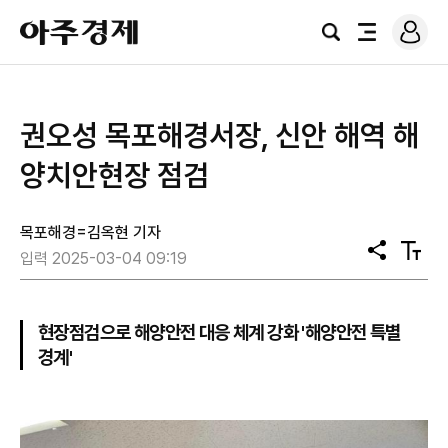
로
아
그
검
전
주
인
색
체
경
메
제
뉴
권오성 목포해경서장, 신안 해역 해
양치안현장 점검
목포해경=김옥현 기자
공
텍
입력 2025-03-04 09:19
유
스
트
크
기
현장점검으로 해양안전 대응 체계 강화 '해양안전 특별
경계'