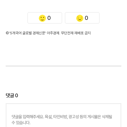
0
0
©'5개국어 글로벌 경제신문' 아주경제. 무단전재·재배포 금지
댓글
0