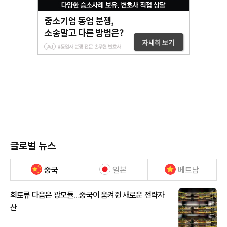
글로벌 뉴스
중국
일본
베트남
희토류 다음은 광모듈…중국이 움켜쥔 새로운 전략자
산