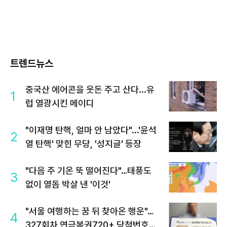
트렌드뉴스
중국산 에어콘을 웃돈 주고 산다...유
1
럽 열광시킨 메이디
"이재명 탄핵, 얼마 안 남았다"...'윤석
2
열 탄핵' 맞힌 무당, '성지글' 등장
"다음 주 기온 뚝 떨어진다"…태풍도
3
없이 열돔 박살 낸 '이것'
"서울 여행하는 꿈 뒤 찾아온 행운"…
4
327회차 연금복권720+ 당첨번호조