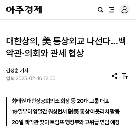
로
아
그
검
전
주
인
색
체
경
메
제
뉴
대한상의, 美 통상외교 나선다…백
악관·의회와 관세 협상
김정훈 기자
공
텍
입력 2025-02-16 12:00
유
스
트
크
기
최태원 대한상공회의소 회장 등 20대 그룹 대표
19일부터 양일간 워싱턴서 對美 통상 아웃리치 활동
20일 백악관 찾아 트럼프 행정부와 고위급 면담 예정