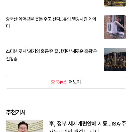
중국산 에어콘을 웃돈 주고 산다...유럽 열광시킨 메이
디
스티븐 로치 '과거의 홍콩'은 끝났지만 '새로운 홍콩'은
진행중
중국뉴스
더보기
추천기사
李, 정부 세제개편안에 제동…ISA·주
가누르기안 재검토 지시