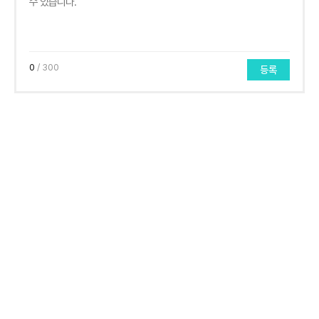
0
/ 300
등록