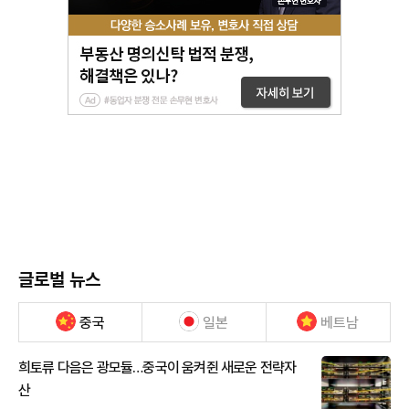
글로벌 뉴스
중국
일본
베트남
희토류 다음은 광모듈…중국이 움켜쥔 새로운 전략자
산