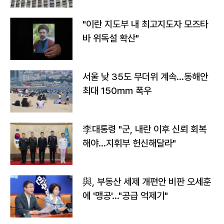
"이란 지도부 내 최고지도자 모즈타
바 위독설 확산"
서울 낮 35도 무더위 계속…동해안
최대 150㎜ 폭우
李대통령 "군, 내란 이후 신뢰 회복
해야…지휘부 헌신해달라"
與, 부동산 세제 개편안 비판 오세훈
에 '맹공'…"공급 억제기"