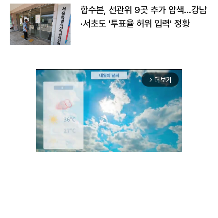
합수본, 선관위 9곳 추가 압색…강남
·서초도 '투표율 허위 입력' 정황
더보기
arrow_forward_ios
Unmute