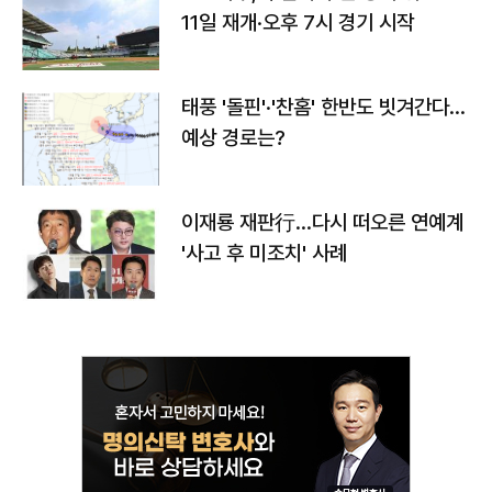
11일 재개·오후 7시 경기 시작
태풍 '돌핀'·'찬홈' 한반도 빗겨간다…
예상 경로는?
이재룡 재판行…다시 떠오른 연예계
'사고 후 미조치' 사례