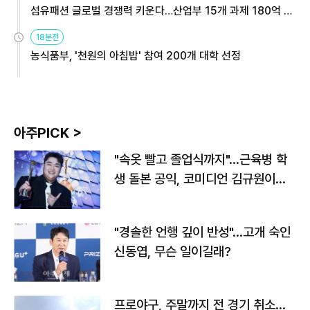
섬유패션 글로벌 경쟁력 키운다…산업부 15개 과제 180억 지
원
18분전
농식품부, '천원의 아침밥' 참여 200개 대학 선정
아주PICK >
"속옷 빨고 졸업식까지"…근육병 학
생 돌본 공익, 코미디언 김규원이었
다
"경솔한 언행 깊이 반성"…고개 숙인
신동엽, 무슨 일이길래?
프로야구, 주말까지 전 경기 취소…