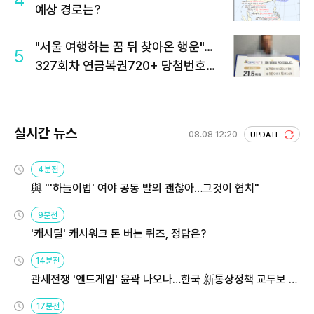
예상 경로는?
"서울 여행하는 꿈 뒤 찾아온 행운"…
5
327회차 연금복권720+ 당첨번호조
회 주목
실시간 뉴스
08.08 12:20
UPDATE
4분전
與 "'하늘이법' 여야 공동 발의 괜찮아…그것이 협치"
9분전
'캐시딜' 캐시워크 돈 버는 퀴즈, 정답은?
14분전
관세전쟁 '엔드게임' 윤곽 나오나…한국 新통상정책 교두보 활
용해야
17분전