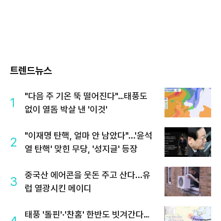
트렌드뉴스
"다음 주 기온 뚝 떨어진다"…태풍도
1
없이 열돔 박살 낸 '이것'
"이재명 탄핵, 얼마 안 남았다"...'윤석
2
열 탄핵' 맞힌 무당, '성지글' 등장
중국산 에어콘을 웃돈 주고 산다...유
3
럽 열광시킨 메이디
태풍 '돌핀'·'찬홈' 한반도 빗겨간다…
4