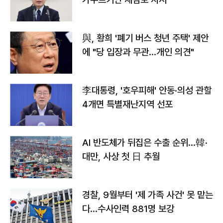
與, 황희 '폐기 버스 청년 주택' 제안
에 "당 입장과 무관…개인 의견"
李대통령, '호우피해' 안동·의성 관할
4개면 특별재난지역 선포
AI 반도체가 뒤집은 수출 순위…韓·
대만, 사상 첫 日 추월
경찰, 9월부터 '제 가족 사건' 못 맡는
다…수사인력 881명 보강