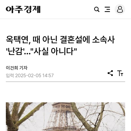
로
아
그
검
전
주
인
색
체
경
메
제
뉴
옥택연, 때 아닌 결혼설에 소속사
'난감'…"사실 아니다"
이건희 기자
공
텍
입력 2025-02-05 14:57
유
스
트
크
기