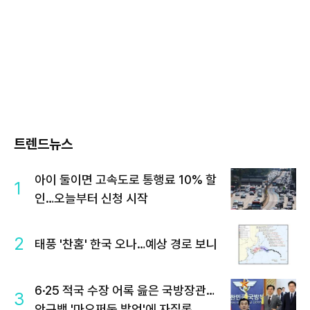
트렌드뉴스
아이 둘이면 고속도로 통행료 10% 할
1
인…오늘부터 신청 시작
2
태풍 '찬홈' 한국 오나…예상 경로 보니
6·25 적국 수장 어록 읊은 국방장관…
3
안규백 '마오쩌둥 발언'에 자질론