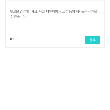
0
/ 300
등록