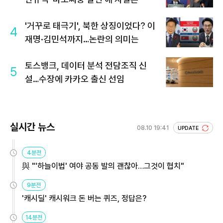
'거꾸로 태극기', 북한 상징이었다? 이
4
재명·김민석까지…논란의 의미는
토스뱅크, 데이터 분석 전담조직 신
5
설…수장에 카카오 출신 선임
실시간 뉴스
08.10 19:41
UPDATE
4분전
與 "'하늘이법' 여야 공동 발의 괜찮아…그것이 협치"
9분전
'캐시딜' 캐시워크 돈 버는 퀴즈, 정답은?
14분전