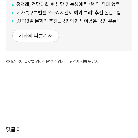
정청래, 전당대회 후 분당 가능성에 "그런 일 절대 없을 것"
메가특구특별법 '주 52시간제 예외 특례' 추진 논란…범여권서도 반발
​​​​​​​與 "13일 본회의 추진…국민의힘 보이콧은 국민 우롱"
기자의 다른기사
©'5개국어 글로벌 경제신문' 아주경제. 무단전재·재배포 금지
댓글
0