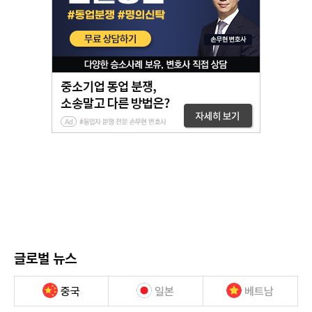
글로벌 뉴스
중국
일본
베트남