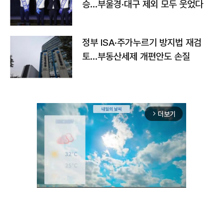
승…부울경·대구 제외 모두 웃었다
정부 ISA·주가누르기 방지법 재검
토…부동산세제 개편안도 손질
더보기
arrow_forward_ios
Unmute