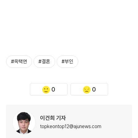
#옥택연
#결혼
#부인
0
0
이건희 기자
topkeontop12@ajunews.com