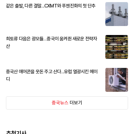
같은 출발, 다른 결말...CXMT와 푸젠진화의 첫 단추
희토류 다음은 광모듈…중국이 움켜쥔 새로운 전략자
산
중국산 에어콘을 웃돈 주고 산다...유럽 열광시킨 메이
디
중국뉴스
더보기
추천기사