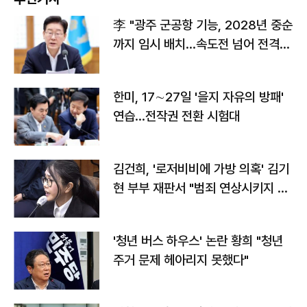
李 "광주 군공항 기능, 2028년 중순
까지 임시 배치…속도전 넘어 전격
전"
한미, 17∼27일 '을지 자유의 방패'
연습…전작권 전환 시험대
김건희, '로저비비에 가방 의혹' 김기
현 부부 재판서 "범죄 연상시키지 말
라"
'청년 버스 하우스' 논란 황희 "청년
주거 문제 헤아리지 못했다"