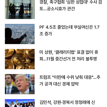
경찰, 축구협회 '심판 성접대' 수사 검
토…공소시효가 관건
PF 4.5조 줄었는데 부실여신은 1.7
조 증가
미 상원, '클래리티법' 표결 없이 휴
회…11월 중간선거 전 처리 불투명
트럼프 "이란에 수위 낮춰 대응"…추
가 공격 대신 경제 압박
김민석, 강원·경북서 정청래에 신