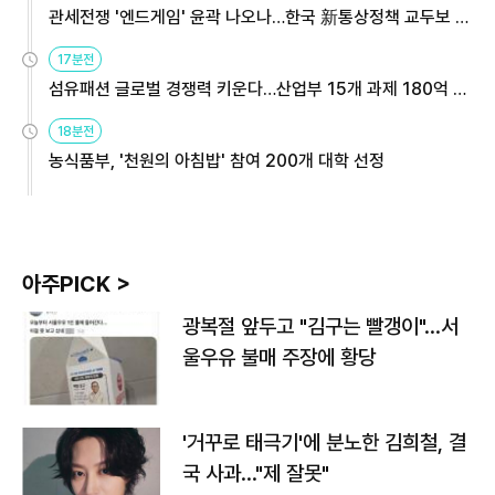
관세전쟁 '엔드게임' 윤곽 나오나…한국 新통상정책 교두보 활
용해야
17분전
섬유패션 글로벌 경쟁력 키운다…산업부 15개 과제 180억 지
원
18분전
농식품부, '천원의 아침밥' 참여 200개 대학 선정
아주PICK >
광복절 앞두고 "김구는 빨갱이"…서
울우유 불매 주장에 황당
'거꾸로 태극기'에 분노한 김희철, 결
국 사과…"제 잘못"