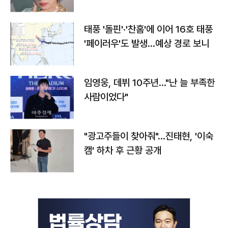
태풍 '돌핀'·'찬홈'에 이어 16호 태풍
'페이러우'도 발생…예상 경로 보니
임영웅, 데뷔 10주년…"난 늘 부족한
사람이었다"
"광고주들이 찾아줘"…진태현, '이숙
캠' 하차 후 근황 공개