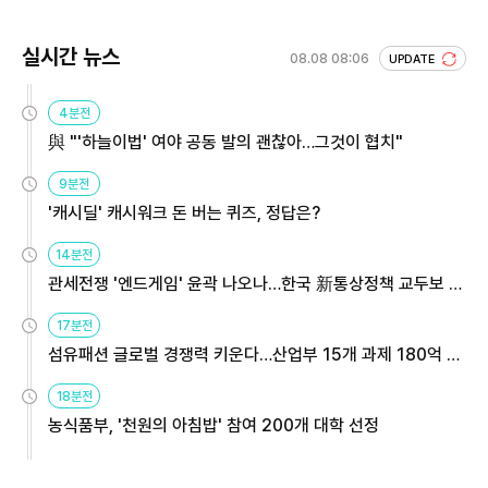
실시간 뉴스
08.08 08:06
UPDATE
4분전
與 "'하늘이법' 여야 공동 발의 괜찮아…그것이 협치"
9분전
'캐시딜' 캐시워크 돈 버는 퀴즈, 정답은?
14분전
관세전쟁 '엔드게임' 윤곽 나오나…한국 新통상정책 교두보 활
용해야
17분전
섬유패션 글로벌 경쟁력 키운다…산업부 15개 과제 180억 지
원
18분전
농식품부, '천원의 아침밥' 참여 200개 대학 선정