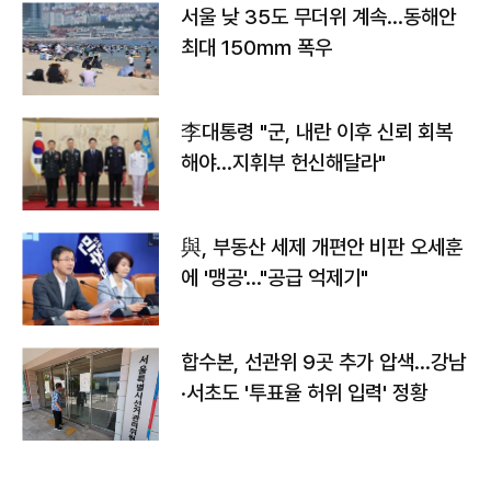
서울 낮 35도 무더위 계속…동해안
최대 150㎜ 폭우
李대통령 "군, 내란 이후 신뢰 회복
해야…지휘부 헌신해달라"
與, 부동산 세제 개편안 비판 오세훈
에 '맹공'…"공급 억제기"
합수본, 선관위 9곳 추가 압색…강남
·서초도 '투표율 허위 입력' 정황