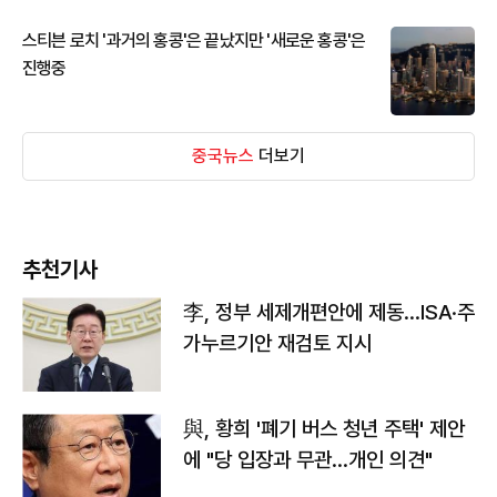
스티븐 로치 '과거의 홍콩'은 끝났지만 '새로운 홍콩'은
진행중
중국뉴스
더보기
추천기사
李, 정부 세제개편안에 제동…ISA·주
가누르기안 재검토 지시
與, 황희 '폐기 버스 청년 주택' 제안
에 "당 입장과 무관…개인 의견"