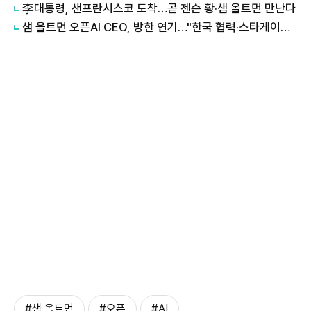
李대통령, 샌프란시스코 도착…곧 젠슨 황·샘 올트먼 만난다
샘 올트먼 오픈AI CEO, 방한 연기…"한국 협력·스타게이트는 이상 無"
#샘 올트먼
#오픈
#AI