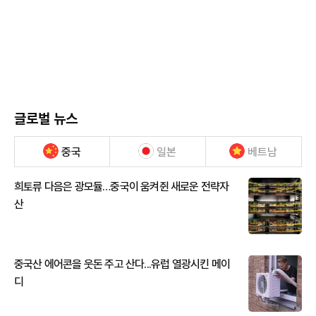
글로벌 뉴스
중국
일본
베트남
희토류 다음은 광모듈…중국이 움켜쥔 새로운 전략자
산
중국산 에어콘을 웃돈 주고 산다...유럽 열광시킨 메이
디