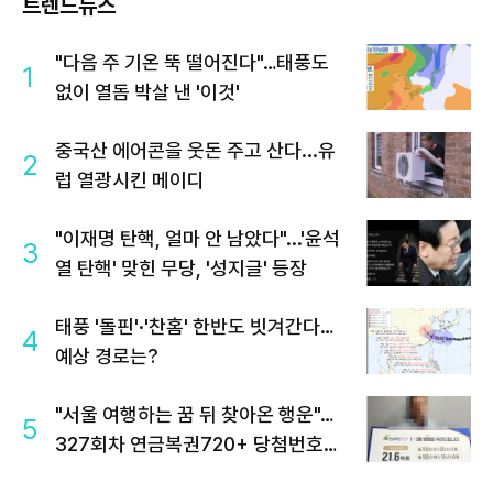
트렌드뉴스
"다음 주 기온 뚝 떨어진다"…태풍도
1
없이 열돔 박살 낸 '이것'
중국산 에어콘을 웃돈 주고 산다...유
2
럽 열광시킨 메이디
"이재명 탄핵, 얼마 안 남았다"...'윤석
3
열 탄핵' 맞힌 무당, '성지글' 등장
태풍 '돌핀'·'찬홈' 한반도 빗겨간다…
4
예상 경로는?
"서울 여행하는 꿈 뒤 찾아온 행운"…
5
327회차 연금복권720+ 당첨번호조
회 주목