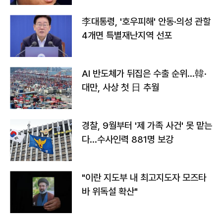
李대통령, '호우피해' 안동·의성 관할
4개면 특별재난지역 선포
AI 반도체가 뒤집은 수출 순위…韓·
대만, 사상 첫 日 추월
경찰, 9월부터 '제 가족 사건' 못 맡는
다…수사인력 881명 보강
"이란 지도부 내 최고지도자 모즈타
바 위독설 확산"