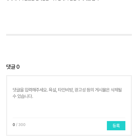
댓글
0
0
/ 300
등록