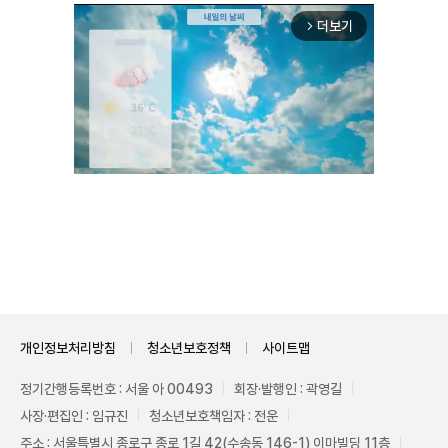
더보기
arrow_forward_ios
Unmute
개인정보처리방침
청소년보호정책
사이트맵
정기간행등록번호 : 서울 아 00493
회장·발행인 : 곽영길
사장·편집인 : 임규진
청소년보호책임자 : 전운
주소 : 서울특별시 종로구 종로 1길 42(수송동 146-1) 이마빌딩 11층