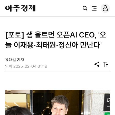
로
아
그
검
전
주
인
색
체
경
메
제
뉴
[포토] 샘 올트먼 오픈AI CEO, '오
늘 이재용·최태원·정신아 만난다'
유대길 기자
공
텍
입력 2025-02-04 01:19
유
스
트
크
기