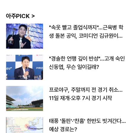
아주PICK >
"속옷 빨고 졸업식까지"…근육병 학
생 돌본 공익, 코미디언 김규원이었
다
"경솔한 언행 깊이 반성"…고개 숙인
신동엽, 무슨 일이길래?
프로야구, 주말까지 전 경기 취소…
11일 재개·오후 7시 경기 시작
태풍 '돌핀'·'찬홈' 한반도 빗겨간다…
예상 경로는?