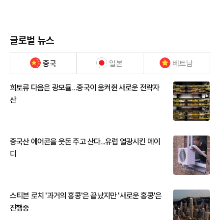
글로벌 뉴스
중국
일본
베트남
희토류 다음은 광모듈…중국이 움켜쥔 새로운 전략자
산
중국산 에어콘을 웃돈 주고 산다...유럽 열광시킨 메이
디
스티븐 로치 '과거의 홍콩'은 끝났지만 '새로운 홍콩'은
진행중