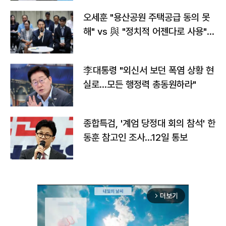
오세훈 "용산공원 주택공급 동의 못
해" vs 與 "정치적 어젠다로 사용"
맞불
李대통령 "외신서 보던 폭염 상황 현
실로…모든 행정력 총동원하라"
종합특검, '계엄 당정대 회의 참석' 한
동훈 참고인 조사...12일 통보
더보기
arrow_forward_ios