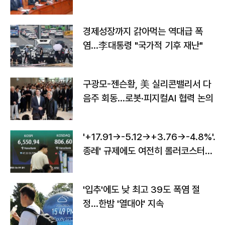
경제성장까지 갉아먹는 역대급 폭
염…李대통령 "국가적 기후 재난"
구광모-젠슨황, 美 실리콘밸리서 다
음주 회동…로봇·피지컬AI 협력 논의
'+17.91→-5.12→+3.76→-4.8%'…'
종레' 규제에도 여전히 롤러코스터
타는 코스피
'입추'에도 낮 최고 39도 폭염 절
정…한밤 '열대야' 지속