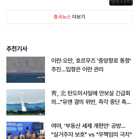
중국뉴스
더보기
추천기사
이란·오만, 호르무즈 '중앙항로 통항'
추진…입항은 이란 관리
靑, 北 탄도미사일에 안보실 긴급회
의…"유엔 결의 위반, 즉각 중단 촉
구"
여야, '부동산 세제 개편안' 공방…
"실거주자 보호" vs "무책임의 극치"