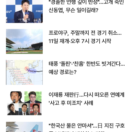
"경솔한 언행 깊이 반성"…고개 숙인
신동엽, 무슨 일이길래?
프로야구, 주말까지 전 경기 취소…
11일 재개·오후 7시 경기 시작
태풍 '돌핀'·'찬홈' 한반도 빗겨간다…
예상 경로는?
이재룡 재판行…다시 떠오른 연예계
'사고 후 미조치' 사례
"한국산 물은 안마셔"…日 지진 구호