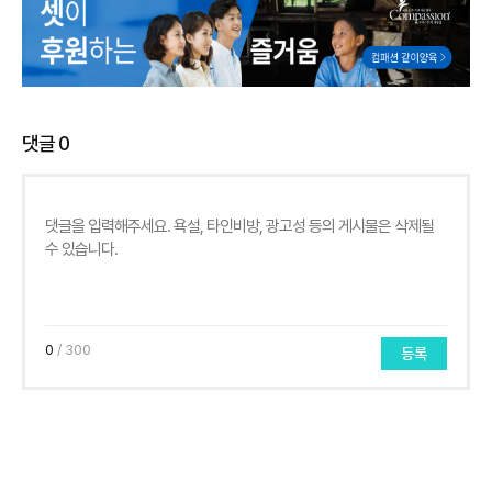
댓글
0
0
/ 300
등록