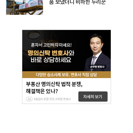
품 보냈더니 비하한 누리꾼