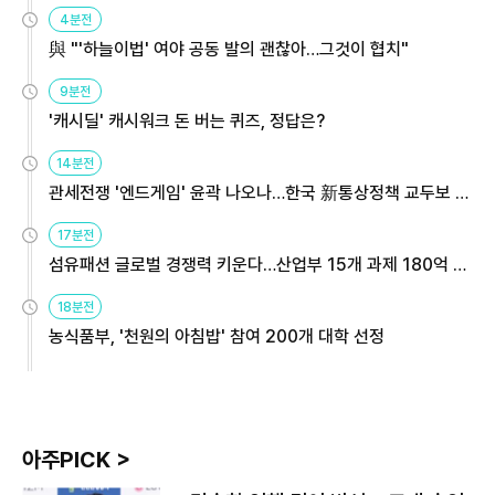
4분전
與 "'하늘이법' 여야 공동 발의 괜찮아…그것이 협치"
9분전
'캐시딜' 캐시워크 돈 버는 퀴즈, 정답은?
14분전
관세전쟁 '엔드게임' 윤곽 나오나…한국 新통상정책 교두보 활
용해야
17분전
섬유패션 글로벌 경쟁력 키운다…산업부 15개 과제 180억 지
원
18분전
농식품부, '천원의 아침밥' 참여 200개 대학 선정
아주PICK >