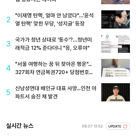
"이재명 탄핵, 얼마 안 남았다"...'윤석
2
열 탄핵' 맞힌 무당, '성지글' 등장
국가가 청년 상대로 '통수'?...청년미
3
래적금 12% 준다더니 "응, 오류야"
"서울 여행하는 꿈 뒤 찾아온 행운"…
4
327회차 연금복권720+ 당첨번호조
회 주목
신남성연대 배인규 대표 사망…인천 아
5
파트서 숨진 채 발견
실시간 뉴스
08.07 13:52
UPDATE