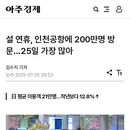
로
아
그
검
전
주
인
색
체
경
메
제
뉴
설 연휴, 인천공항에 200만명 방
문…25일 가장 많아
김수지 기자
공
텍
입력 2025-01-25 09:53
유
스
트
크
기
日 평균 이용객 21만명…작년보다 12.8%↑