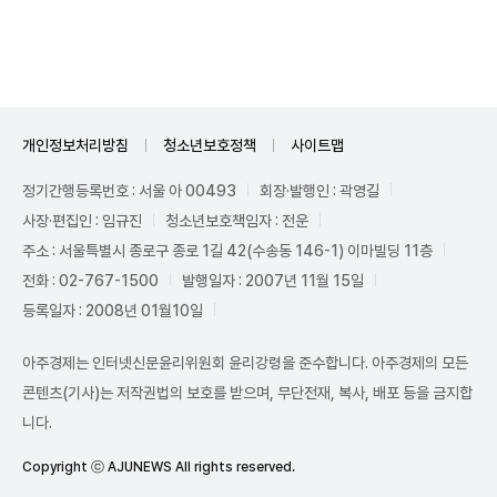
Unmute
개인정보처리방침
청소년보호정책
사이트맵
정기간행등록번호 : 서울 아 00493
회장·발행인 : 곽영길
사장·편집인 : 임규진
청소년보호책임자 : 전운
주소 : 서울특별시 종로구 종로 1길 42(수송동 146-1) 이마빌딩 11층
전화 : 02-767-1500
발행일자 : 2007년 11월 15일
등록일자 : 2008년 01월10일
아주경제는 인터넷신문윤리위원회 윤리강령을 준수합니다. 아주경제의 모든
콘텐츠(기사)는 저작권법의 보호를 받으며, 무단전재, 복사, 배포 등을 금지합
니다.
Copyright ⓒ AJUNEWS All rights reserved.