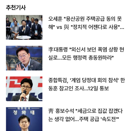
추천기사
오세훈 "용산공원 주택공급 동의 못
해" vs 與 "정치적 어젠다로 사용"
맞불
李대통령 "외신서 보던 폭염 상황 현
실로…모든 행정력 총동원하라"
종합특검, '계엄 당정대 회의 참석' 한
동훈 참고인 조사...12일 통보
靑 홍보수석 "세금으로 집값 잡겠다
는 생각 없어…주택 공급 '속도전'"