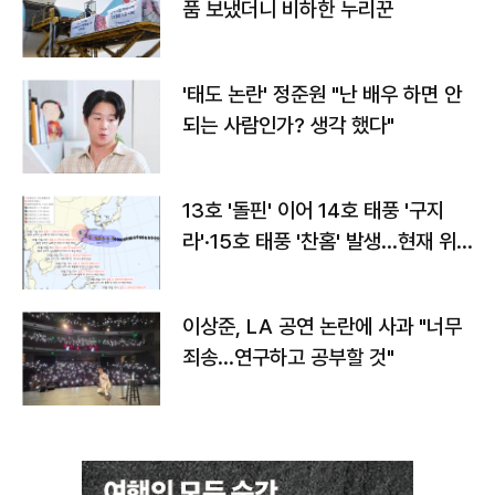
품 보냈더니 비하한 누리꾼
'태도 논란' 정준원 "난 배우 하면 안
되는 사람인가? 생각 했다"
13호 '돌핀' 이어 14호 태풍 '구지
라'·15호 태풍 '찬홈' 발생…현재 위
치와 이동경로는?
이상준, LA 공연 논란에 사과 "너무
죄송…연구하고 공부할 것"