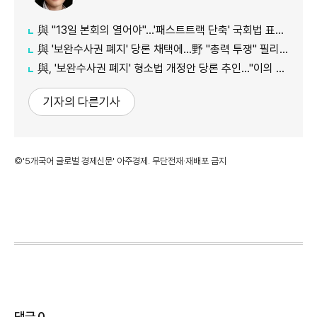
與 "13일 본회의 열어야"…'패스트트랙 단축' 국회법 표결 추진
與 '보완수사권 폐지' 당론 채택에…野 "총력 투쟁" 필리버스터 예고
與, '보완수사권 폐지' 형소법 개정안 당론 추인…"이의 없이 채택"
기자의 다른기사
©'5개국어 글로벌 경제신문' 아주경제. 무단전재·재배포 금지
댓글
0