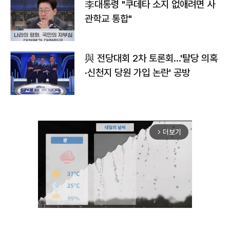
李대통령 "쿠데타 소지 없애려면 사
관학교 통합"
與 전당대회 2차 토론회…'탈당 의혹
·신천지 당원 가입 논란' 공방
더보기
arrow_forward_ios