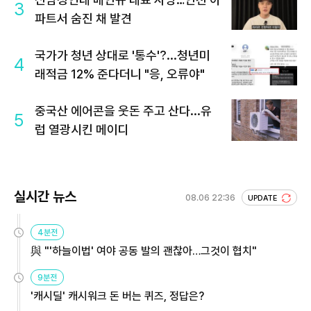
3
파트서 숨진 채 발견
국가가 청년 상대로 '통수'?...청년미
4
래적금 12% 준다더니 "응, 오류야"
중국산 에어콘을 웃돈 주고 산다...유
5
럽 열광시킨 메이디
실시간 뉴스
08.06 22:36
UPDATE
4분전
與 "'하늘이법' 여야 공동 발의 괜찮아…그것이 협치"
9분전
'캐시딜' 캐시워크 돈 버는 퀴즈, 정답은?