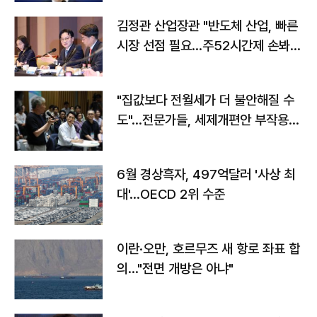
김정관 산업장관 "반도체 산업, 빠른
시장 선점 필요…주52시간제 손봐
야"
"집값보다 전월세가 더 불안해질 수
도"…전문가들, 세제개편안 부작용
우려
6월 경상흑자, 497억달러 '사상 최
대'…OECD 2위 수준
이란·오만, 호르무즈 새 항로 좌표 합
의…"전면 개방은 아냐"