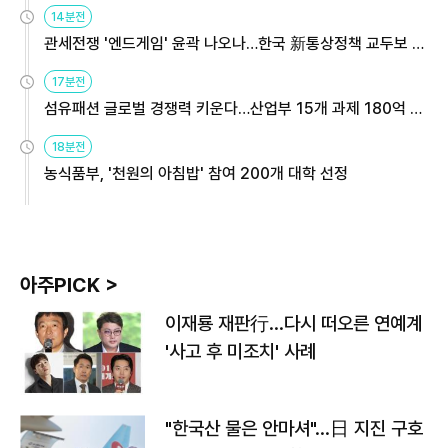
14분전
관세전쟁 '엔드게임' 윤곽 나오나…한국 新통상정책 교두보 활
용해야
17분전
섬유패션 글로벌 경쟁력 키운다…산업부 15개 과제 180억 지
원
18분전
농식품부, '천원의 아침밥' 참여 200개 대학 선정
아주PICK >
이재룡 재판行…다시 떠오른 연예계
'사고 후 미조치' 사례
"한국산 물은 안마셔"…日 지진 구호