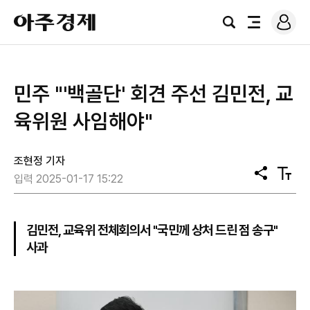
로
아
그
검
전
주
인
색
체
경
메
제
뉴
민주 "'백골단' 회견 주선 김민전, 교
육위원 사임해야"
조현정 기자
공
텍
입력 2025-01-17 15:22
유
스
트
크
기
김민전, 교육위 전체회의서 "국민께 상처 드린 점 송구"
사과