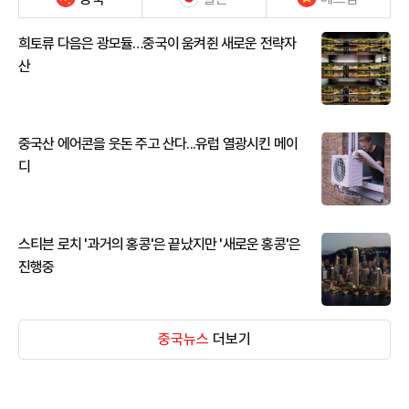
희토류 다음은 광모듈…중국이 움켜쥔 새로운 전략자
산
중국산 에어콘을 웃돈 주고 산다...유럽 열광시킨 메이
디
스티븐 로치 '과거의 홍콩'은 끝났지만 '새로운 홍콩'은
진행중
중국뉴스
더보기