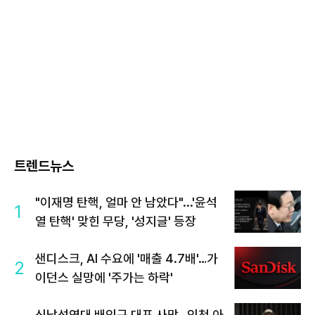
트렌드뉴스
"이재명 탄핵, 얼마 안 남았다"...'윤석
1
열 탄핵' 맞힌 무당, '성지글' 등장
샌디스크, AI 수요에 '매출 4.7배'…가
2
이던스 실망에 '주가는 하락'
신남성연대 배인규 대표 사망…인천 아