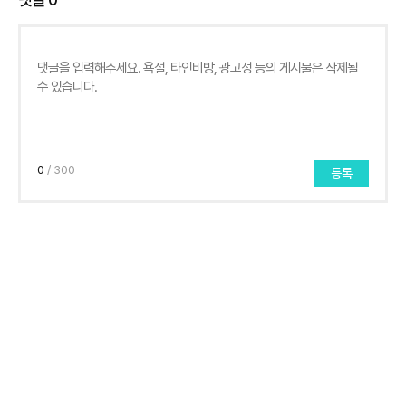
0
/ 300
등록