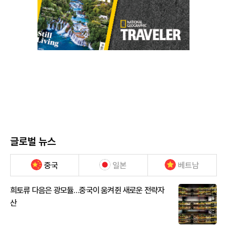
글로벌 뉴스
중국
일본
베트남
희토류 다음은 광모듈…중국이 움켜쥔 새로운 전략자
산