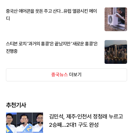
중국산 에어콘을 웃돈 주고 산다...유럽 열광시킨 메이
디
스티븐 로치 '과거의 홍콩'은 끝났지만 '새로운 홍콩'은
진행중
중국뉴스
더보기
추천기사
김민석, 제주·인천서 정청래 누르고
2승째…2대1 구도 완성