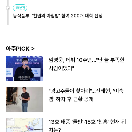
원
18분전
농식품부, '천원의 아침밥' 참여 200개 대학 선정
아주PICK >
임영웅, 데뷔 10주년…"난 늘 부족한
사람이었다"
"광고주들이 찾아줘"…진태현, '이숙
캠' 하차 후 근황 공개
13호 태풍 '돌핀'·15호 '찬홈' 현재 위
치는?