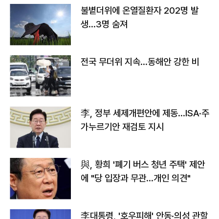
불볕더위에 온열질환자 202명 발
생…3명 숨져
전국 무더위 지속…동해안 강한 비
李, 정부 세제개편안에 제동…ISA·주
가누르기안 재검토 지시
與, 황희 '폐기 버스 청년 주택' 제안
에 "당 입장과 무관…개인 의견"
李대통령, '호우피해' 안동·의성 관할