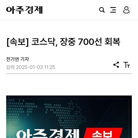
로
아
그
검
전
주
인
색
체
경
메
제
뉴
[속보] 코스닥, 장중 700선 회복
전기연 기자
공
텍
입력 2025-01-03 11:25
유
스
트
크
기