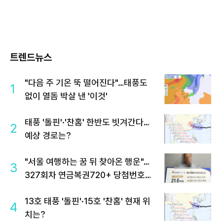
트렌드뉴스
"다음 주 기온 뚝 떨어진다"…태풍도
1
없이 열돔 박살 낸 '이것'
태풍 '돌핀'·'찬홈' 한반도 빗겨간다…
2
예상 경로는?
"서울 여행하는 꿈 뒤 찾아온 행운"…
3
327회차 연금복권720+ 당첨번호조
회 주목
13호 태풍 '돌핀'·15호 '찬홈' 현재 위
4
치는?