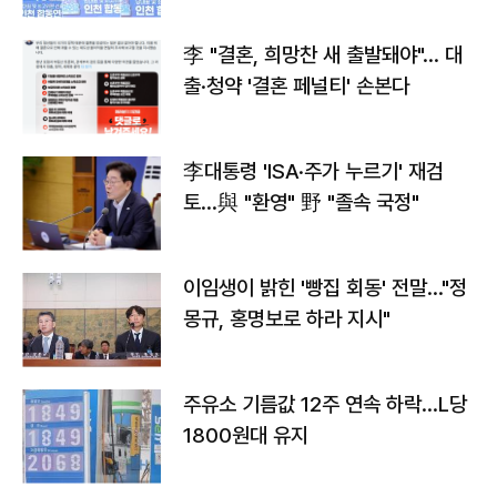
李 "결혼, 희망찬 새 출발돼야"… 대
출·청약 '결혼 페널티' 손본다
李대통령 'ISA·주가 누르기' 재검
토…與 "환영" 野 "졸속 국정"
이임생이 밝힌 '빵집 회동' 전말…"정
몽규, 홍명보로 하라 지시"
주유소 기름값 12주 연속 하락…L당
1800원대 유지