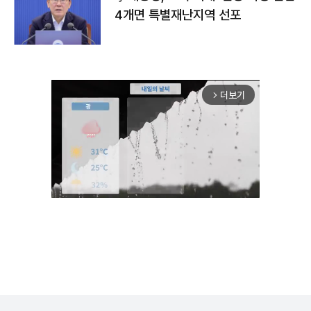
4개면 특별재난지역 선포
더보기
arrow_forward_ios
Unmute