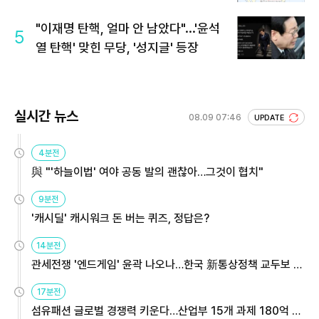
"이재명 탄핵, 얼마 안 남았다"...'윤석
5
열 탄핵' 맞힌 무당, '성지글' 등장
실시간 뉴스
08.09 07:46
UPDATE
4분전
與 "'하늘이법' 여야 공동 발의 괜찮아…그것이 협치"
9분전
'캐시딜' 캐시워크 돈 버는 퀴즈, 정답은?
14분전
관세전쟁 '엔드게임' 윤곽 나오나…한국 新통상정책 교두보 활
용해야
17분전
섬유패션 글로벌 경쟁력 키운다…산업부 15개 과제 180억 지