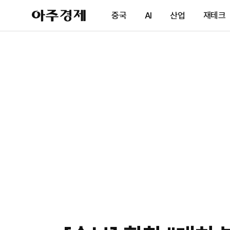
아
중국
AI
산업
재테크
주
경
제