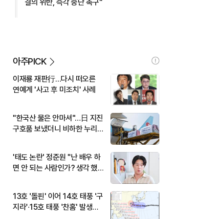
결의 위반, 즉각 중단 촉구"
아주PICK
이재룡 재판行…다시 떠오른
연예계 '사고 후 미조치' 사례
"한국산 물은 안마셔"…日 지진
구호품 보냈더니 비하한 누리
꾼
'태도 논란' 정준원 "난 배우 하
면 안 되는 사람인가? 생각 했
다"
13호 '돌핀' 이어 14호 태풍 '구
지라'·15호 태풍 '찬홈' 발생…
현재 위치와 이동경로는?