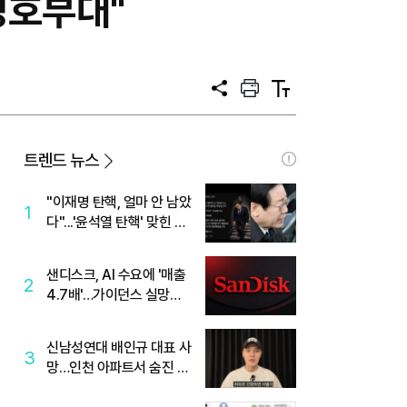
경호부대"
공
프
텍
유
린
스
트
트
크
기
트렌드 뉴스
"이재명 탄핵, 얼마 안 남았
1
다"...'윤석열 탄핵' 맞힌 무
당, '성지글' 등장
샌디스크, AI 수요에 '매출
2
4.7배'…가이던스 실망에
'주가는 하락'
신남성연대 배인규 대표 사
3
망…인천 아파트서 숨진 채
발견