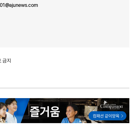
n01@ajunews.com
포 금지