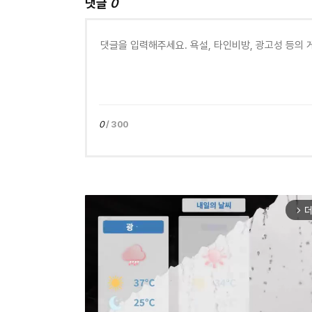
댓글
0
0
/ 300
더
arrow_forward_ios