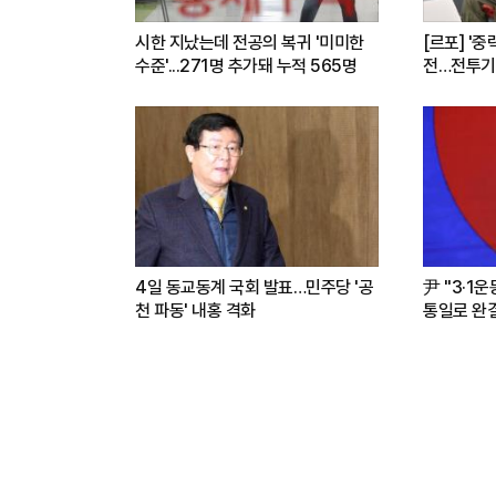
시한 지났는데 전공의 복귀 '미미한
[르포] '중
수준'...271명 추가돼 누적 565명
전…전투기
련(영상)
4일 동교동계 국회 발표…민주당 '공
尹 "3·1
천 파동' 내홍 격화
통일로 완결.
파트너"