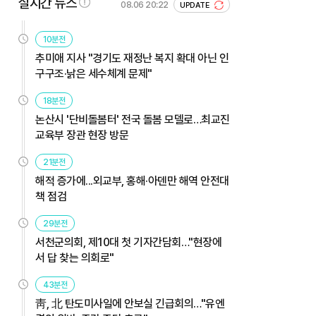
실시간 뉴스
08.06 20:22
UPDATE
10분전
추미애 지사 "경기도 재정난 복지 확대 아닌 인
구구조·낡은 세수체계 문제"
18분전
논산시 '단비돌봄터' 전국 돌봄 모델로…최교진
교육부 장관 현장 방문
21분전
해적 증가에...외교부, 홍해·아덴만 해역 안전대
책 점검
29분전
서천군의회, 제10대 첫 기자간담회…"현장에
서 답 찾는 의회로"
43분전
靑, 北 탄도미사일에 안보실 긴급회의…"유엔