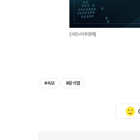
[사진=아주경제]
#속보
#윤석열