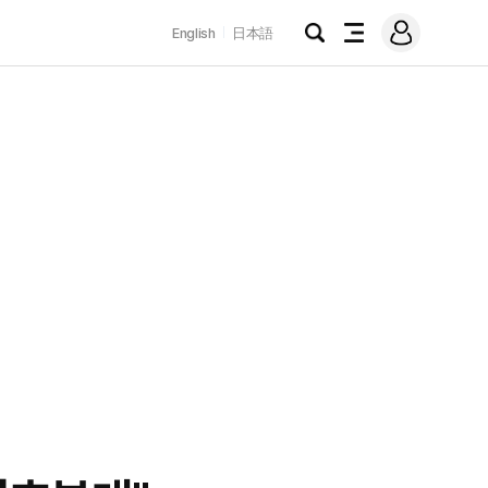
로
English
日本語
그
검
전
인
색
체
메
뉴