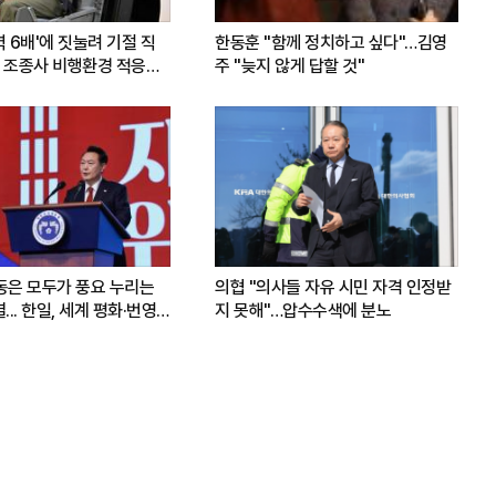
력 6배'에 짓눌려 기절 직
한동훈 "함께 정치하고 싶다"…김영
 조종사 비행환경 적응훈
주 "늦지 않게 답할 것"
운동은 모두가 풍요 누리는
의협 "의사들 자유 시민 자격 인정받
.. 한일, 세계 평화·번영
지 못해"…압수수색에 분노