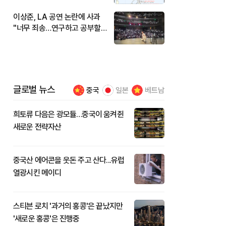
이상준, LA 공연 논란에 사과
"너무 죄송…연구하고 공부할
것"
글로벌 뉴스
중국
일본
베트남
희토류 다음은 광모듈…중국이 움켜쥔
새로운 전략자산
중국산 에어콘을 웃돈 주고 산다...유럽
열광시킨 메이디
스티븐 로치 '과거의 홍콩'은 끝났지만
'새로운 홍콩'은 진행중