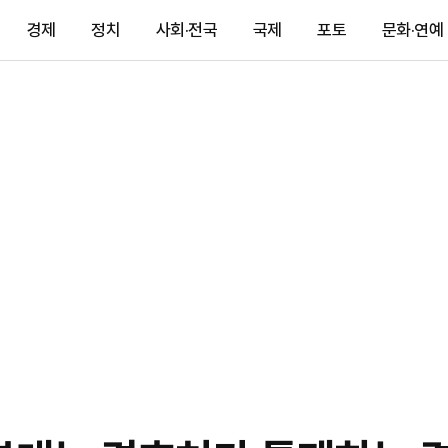
경제
정치
사회·전국
국제
포토
문화·연예