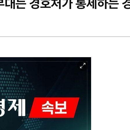
 부대는 경호처가 통제하는 
이
미
지
확
대