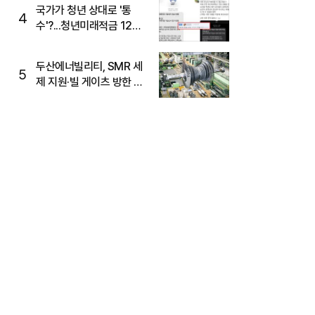
국가가 청년 상대로 '통
4
수'?...청년미래적금 12%
준다더니 "응, 오류야"
두산에너빌리티, SMR 세
5
제 지원·빌 게이츠 방한 기
대에 5%대 강세