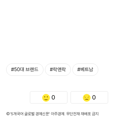
#50대 브랜드
#락앤락
#베트남
0
0
©'5개국어 글로벌 경제신문' 아주경제. 무단전재·재배포 금지