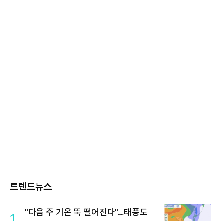
트렌드뉴스
"다음 주 기온 뚝 떨어진다"…태풍도
1