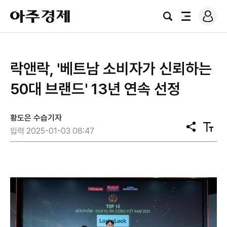
로
아
그
검
전
주
인
색
체
경
메
제
뉴
락앤락, '베트남 소비자가 신뢰하는
50대 브랜드' 13년 연속 선정
황도은 수습기자
공
텍
입력 2025-01-03 08:47
유
스
트
크
기