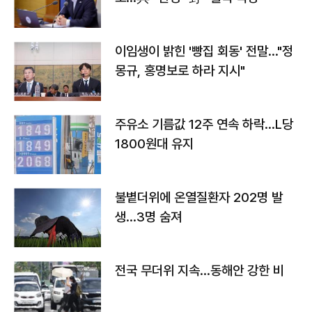
이임생이 밝힌 '빵집 회동' 전말…"정
몽규, 홍명보로 하라 지시"
주유소 기름값 12주 연속 하락…L당
1800원대 유지
불볕더위에 온열질환자 202명 발
생…3명 숨져
전국 무더위 지속…동해안 강한 비