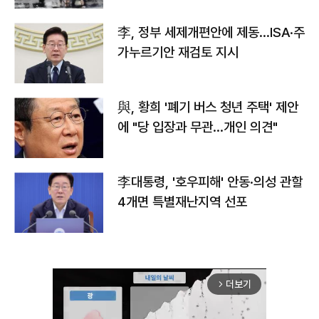
李, 정부 세제개편안에 제동…ISA·주
가누르기안 재검토 지시
與, 황희 '폐기 버스 청년 주택' 제안
에 "당 입장과 무관…개인 의견"
李대통령, '호우피해' 안동·의성 관할
4개면 특별재난지역 선포
더보기
arrow_forward_ios