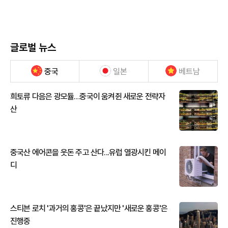
글로벌 뉴스
중국
일본
베트남
희토류 다음은 광모듈…중국이 움켜쥔 새로운 전략자
산
중국산 에어콘을 웃돈 주고 산다...유럽 열광시킨 메이
디
스티븐 로치 '과거의 홍콩'은 끝났지만 '새로운 홍콩'은
진행중