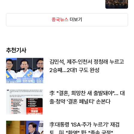
중국뉴스
더보기
추천기사
김민석, 제주·인천서 정청래 누르고
2승째…2대1 구도 완성
李 "결혼, 희망찬 새 출발돼야"… 대
출·청약 '결혼 페널티' 손본다
李대통령 'ISA·주가 누르기' 재검
토…與 "환영" 野 "졸속 국정"