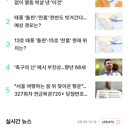
없이 열돔 박살 낸 '이것'
태풍 '돌핀'·'찬홈' 한반도 빗겨간다…
2
예상 경로는?
13호 태풍 '돌핀'·15호 '찬홈' 현재 위
3
치는?
4
'축구의 신' 메시 부친상…향년 68세
"서울 여행하는 꿈 뒤 찾아온 행운"…
5
327회차 연금복권720+ 당첨번호조
회 주목
실시간 뉴스
08.09 15:14
UPDATE