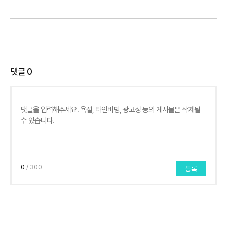
댓글
0
0
/ 300
등록