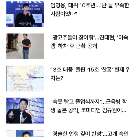
임영웅, 데뷔 10주년…"난 늘 부족한
사람이었다"
"광고주들이 찾아줘"…진태현, '이숙
캠' 하차 후 근황 공개
13호 태풍 '돌핀'·15호 '찬홈' 현재 위
치는?
"속옷 빨고 졸업식까지"…근육병 학
생 돌본 공익, 코미디언 김규원이었
다
"경솔한 언행 깊이 반성"…고개 숙인