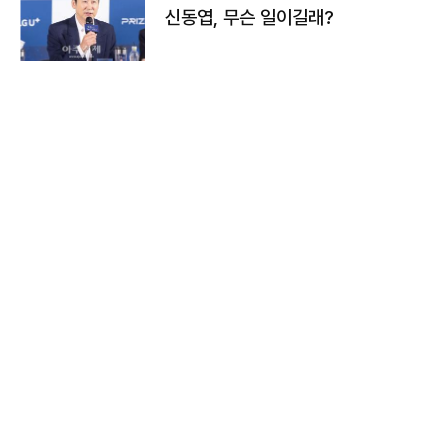
신동엽, 무슨 일이길래?