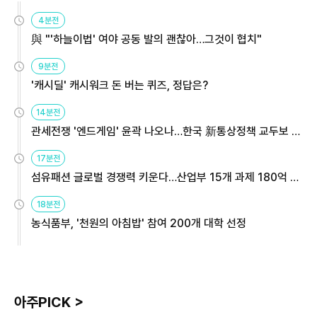
4분전
與 "'하늘이법' 여야 공동 발의 괜찮아…그것이 협치"
9분전
'캐시딜' 캐시워크 돈 버는 퀴즈, 정답은?
14분전
관세전쟁 '엔드게임' 윤곽 나오나…한국 新통상정책 교두보 활
용해야
17분전
섬유패션 글로벌 경쟁력 키운다…산업부 15개 과제 180억 지
원
18분전
농식품부, '천원의 아침밥' 참여 200개 대학 선정
아주PICK >