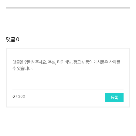
댓글
0
0
/ 300
등록