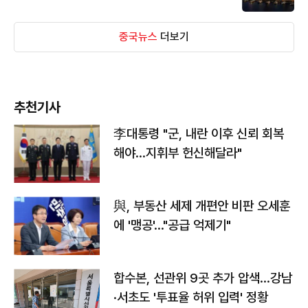
중국뉴스
더보기
추천기사
李대통령 "군, 내란 이후 신뢰 회복
해야…지휘부 헌신해달라"
與, 부동산 세제 개편안 비판 오세훈
에 '맹공'…"공급 억제기"
합수본, 선관위 9곳 추가 압색…강남
·서초도 '투표율 허위 입력' 정황