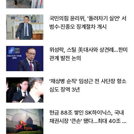
국민의힘 윤리위, '돌려차기 실언' 서
범수·진종오 징계절차 개시
위성락, 스틸 美대사와 상견례…한미
관계 발전 논의
'채상병 순직' 임성근 전 사단장 항소
심도 징역 3년
현금 88조 쌓인 SK하이닉스, 국내
채권시장 '큰손' 됐다…최대 40조 투
자