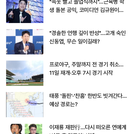
"속옷 빨고 졸업식까지"…근육병 학
생 돌본 공익, 코미디언 김규원이었
다
"경솔한 언행 깊이 반성"…고개 숙인
신동엽, 무슨 일이길래?
프로야구, 주말까지 전 경기 취소…
11일 재개·오후 7시 경기 시작
태풍 '돌핀'·'찬홈' 한반도 빗겨간다…
예상 경로는?
이재룡 재판行…다시 떠오른 연예계