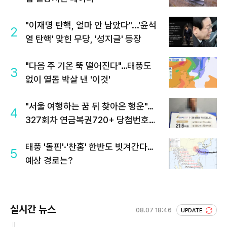
"이재명 탄핵, 얼마 안 남았다"...'윤석
2
열 탄핵' 맞힌 무당, '성지글' 등장
"다음 주 기온 뚝 떨어진다"…태풍도
3
없이 열돔 박살 낸 '이것'
"서울 여행하는 꿈 뒤 찾아온 행운"…
4
327회차 연금복권720+ 당첨번호조
회 주목
태풍 '돌핀'·'찬홈' 한반도 빗겨간다…
5
예상 경로는?
실시간 뉴스
08.07 18:46
UPDATE