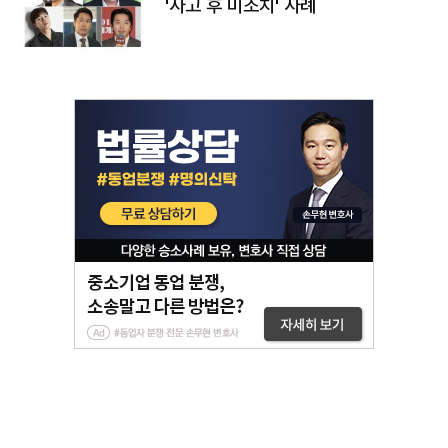
'사고 후 미조치' 사례