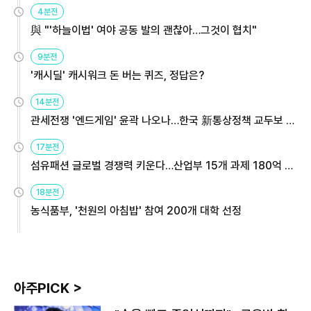
4분전
與 "'하늘이법' 여야 공동 발의 괜찮아…그것이 협치"
9분전
'캐시딜' 캐시워크 돈 버는 퀴즈, 정답은?
14분전
관세전쟁 '엔드게임' 윤곽 나오나…한국 新통상정책 교두보 활
용해야
17분전
섬유패션 글로벌 경쟁력 키운다…산업부 15개 과제 180억 지
원
18분전
농식품부, '천원의 아침밥' 참여 200개 대학 선정
아주PICK >