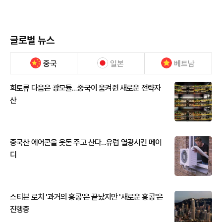
글로벌 뉴스
중국
일본
베트남
희토류 다음은 광모듈…중국이 움켜쥔 새로운 전략자
산
중국산 에어콘을 웃돈 주고 산다...유럽 열광시킨 메이
디
스티븐 로치 '과거의 홍콩'은 끝났지만 '새로운 홍콩'은
진행중