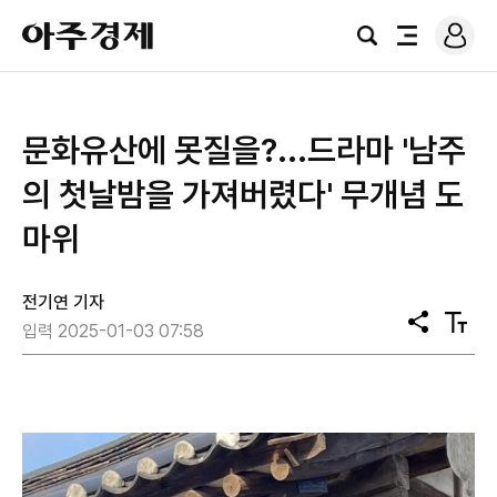
로
아
그
검
전
주
인
색
체
경
메
제
뉴
문화유산에 못질을?...드라마 '남주
의 첫날밤을 가져버렸다' 무개념 도
마위
전기연 기자
공
텍
입력 2025-01-03 07:58
유
스
트
크
기