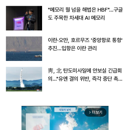
"메모리 월 넘을 해법은 HBF"…구글
도 주목한 차세대 AI 메모리
이란·오만, 호르무즈 '중앙항로 통항'
추진…입항은 이란 관리
靑, 北 탄도미사일에 안보실 긴급회
의…"유엔 결의 위반, 즉각 중단 촉
구"
더보기
arrow_forward_ios