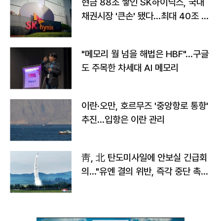
현금 88조 쌓인 SK하이닉스, 국내
채권시장 '큰손' 됐다…최대 40조 투
자
"메모리 월 넘을 해법은 HBF"…구글
도 주목한 차세대 AI 메모리
이란·오만, 호르무즈 '중앙항로 통항'
추진…입항은 이란 관리
靑, 北 탄도미사일에 안보실 긴급회
의…"유엔 결의 위반, 즉각 중단 촉
구"