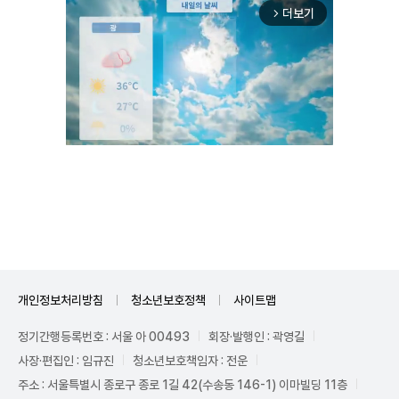
더보기
arrow_forward_ios
Mute
개인정보처리방침
청소년보호정책
사이트맵
정기간행등록번호 : 서울 아 00493
회장·발행인 : 곽영길
사장·편집인 : 임규진
청소년보호책임자 : 전운
주소 : 서울특별시 종로구 종로 1길 42(수송동 146-1) 이마빌딩 11층