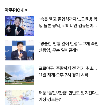
아주PICK >
"속옷 빨고 졸업식까지"…근육병 학
생 돌본 공익, 코미디언 김규원이었
다
"경솔한 언행 깊이 반성"…고개 숙인
신동엽, 무슨 일이길래?
프로야구, 주말까지 전 경기 취소…
11일 재개·오후 7시 경기 시작
태풍 '돌핀'·'찬홈' 한반도 빗겨간다…
예상 경로는?