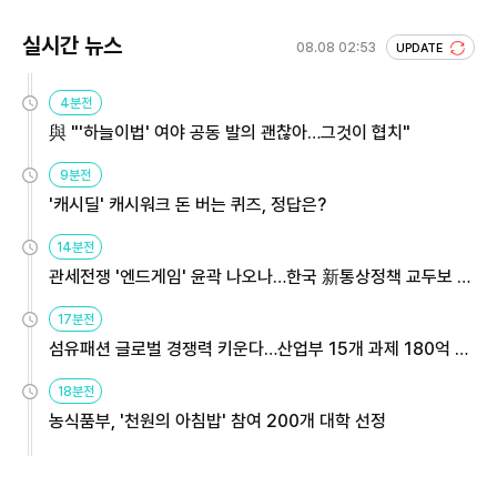
실시간 뉴스
08.08 02:53
UPDATE
4분전
與 "'하늘이법' 여야 공동 발의 괜찮아…그것이 협치"
9분전
'캐시딜' 캐시워크 돈 버는 퀴즈, 정답은?
14분전
관세전쟁 '엔드게임' 윤곽 나오나…한국 新통상정책 교두보 활
용해야
17분전
섬유패션 글로벌 경쟁력 키운다…산업부 15개 과제 180억 지
원
18분전
농식품부, '천원의 아침밥' 참여 200개 대학 선정