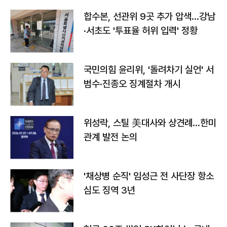
합수본, 선관위 9곳 추가 압색…강남
·서초도 '투표율 허위 입력' 정황
국민의힘 윤리위, '돌려차기 실언' 서
범수·진종오 징계절차 개시
위성락, 스틸 美대사와 상견례…한미
관계 발전 논의
'채상병 순직' 임성근 전 사단장 항소
심도 징역 3년