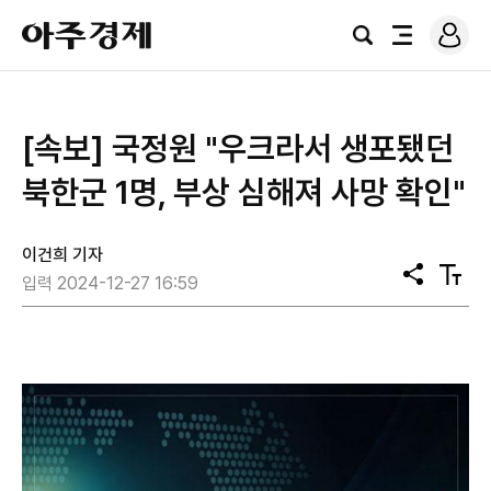
로
아
그
검
전
주
인
색
체
경
메
제
뉴
[속보] 국정원 "우크라서 생포됐던
북한군 1명, 부상 심해져 사망 확인"
이건희 기자
공
텍
입력 2024-12-27 16:59
유
스
트
크
기