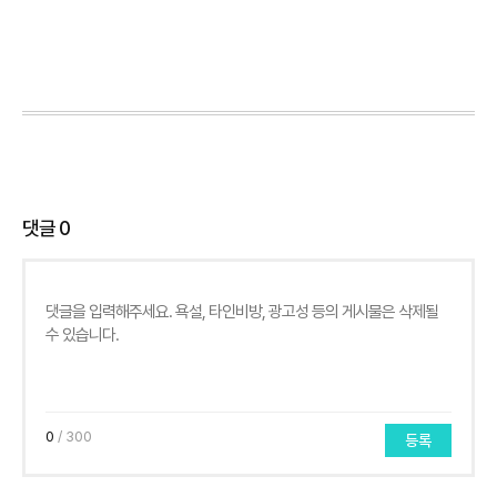
댓글
0
0
/ 300
등록