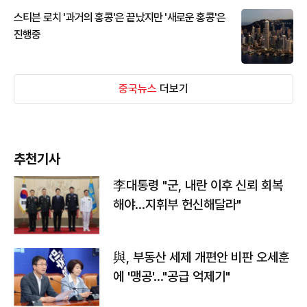
스티븐 로치 '과거의 홍콩'은 끝났지만 '새로운 홍콩'은
진행중
중국뉴스
더보기
추천기사
李대통령 "군, 내란 이후 신뢰 회복
해야…지휘부 헌신해달라"
與, 부동산 세제 개편안 비판 오세훈
에 '맹공'…"공급 억제기"