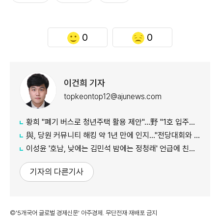
0
0
이건희 기자
topkeontop12@ajunews.com
황희 "폐기 버스로 청년주택 활용 제안"…野 "1호 입주하라"
與, 당원 커뮤니티 해킹 약 1년 만에 인지…"전당대회와 무관"
이성윤 '호남, 낮에는 김민석 밤에는 정청래' 언급에 친명계 반발…"한심한 수준"
기자의 다른기사
©'5개국어 글로벌 경제신문' 아주경제. 무단전재·재배포 금지