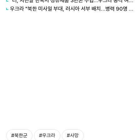
"러, 지난달 한국서 정유제품 3만톤 수입…우크라 공격 여파"
우크라 "북한 미사일 부대, 러시아 서부 배치…병력 90명 규모"
#북한군
#우크라
#사망