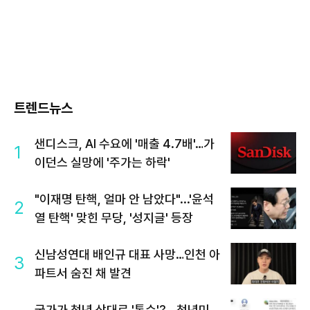
트렌드뉴스
샌디스크, AI 수요에 '매출 4.7배'…가
1
이던스 실망에 '주가는 하락'
"이재명 탄핵, 얼마 안 남았다"...'윤석
2
열 탄핵' 맞힌 무당, '성지글' 등장
신남성연대 배인규 대표 사망…인천 아
3
파트서 숨진 채 발견
국가가 청년 상대로 '통수'?...청년미