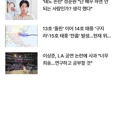
'태도 논란' 정준원 "난 배우 하면 안
되는 사람인가? 생각 했다"
13호 '돌핀' 이어 14호 태풍 '구지
라'·15호 태풍 '찬홈' 발생…현재 위
치와 이동경로는?
이상준, LA 공연 논란에 사과 "너무
죄송…연구하고 공부할 것"