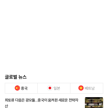
글로벌 뉴스
중국
일본
베트남
희토류 다음은 광모듈…중국이 움켜쥔 새로운 전략자
산