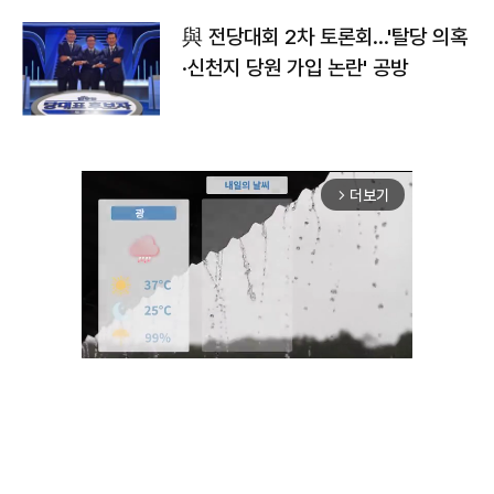
與 전당대회 2차 토론회…'탈당 의혹
·신천지 당원 가입 논란' 공방
더보기
arrow_forward_ios
Unmute