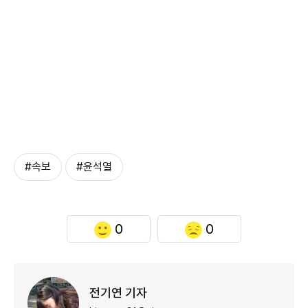
#속보
#윤석열
0
0
전기연 기자