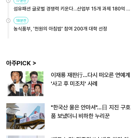
17분전
섬유패션 글로벌 경쟁력 키운다…산업부 15개 과제 180억 지
원
18분전
농식품부, '천원의 아침밥' 참여 200개 대학 선정
아주PICK >
이재룡 재판行…다시 떠오른 연예계
'사고 후 미조치' 사례
"한국산 물은 안마셔"…日 지진 구호
품 보냈더니 비하한 누리꾼