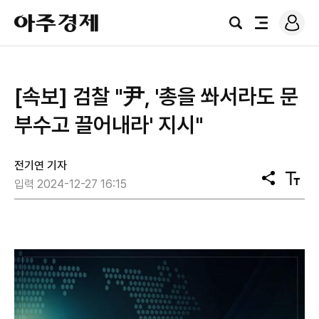
로
아
그
검
전
주
인
색
체
경
메
제
뉴
[속보] 검찰 "尹, '총을 쏴서라도 문
부수고 끌어내라' 지시"
전기연 기자
공
텍
입력 2024-12-27 16:15
유
스
트
크
기