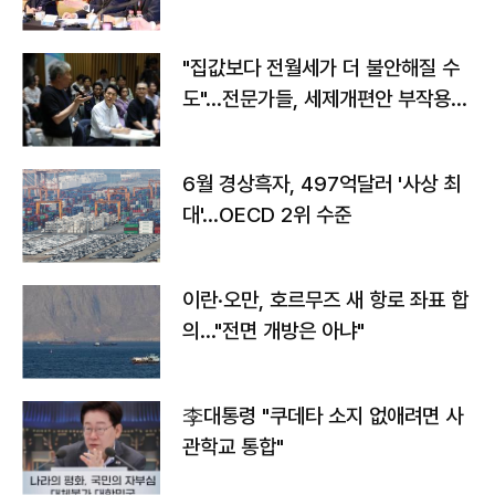
야"
"집값보다 전월세가 더 불안해질 수
도"…전문가들, 세제개편안 부작용
우려
6월 경상흑자, 497억달러 '사상 최
대'…OECD 2위 수준
이란·오만, 호르무즈 새 항로 좌표 합
의…"전면 개방은 아냐"
李대통령 "쿠데타 소지 없애려면 사
관학교 통합"