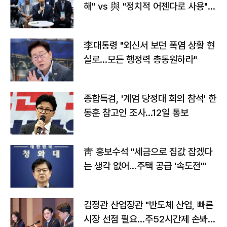
해" vs 與 "정치적 어젠다로 사용"
맞불
李대통령 "외신서 보던 폭염 상황 현
실로…모든 행정력 총동원하라"
종합특검, '계엄 당정대 회의 참석' 한
동훈 참고인 조사...12일 통보
靑 홍보수석 "세금으로 집값 잡겠다
는 생각 없어…주택 공급 '속도전'"
김정관 산업장관 "반도체 산업, 빠른
시장 선점 필요…주52시간제 손봐