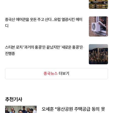
중국산 에어콘을 웃돈 주고 산다...유럽 열광시킨 메이
디
스티븐 로치 '과거의 홍콩'은 끝났지만 '새로운 홍콩'은
진행중
중국뉴스
더보기
추천기사
오세훈 "용산공원 주택공급 동의 못