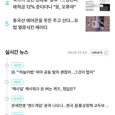
4
래적금 12% 준다더니 "응, 오류야"
중국산 에어콘을 웃돈 주고 산다...유
5
럽 열광시킨 메이디
실시간 뉴스
08.06 22:44
UPDATE
4분전
與 "'하늘이법' 여야 공동 발의 괜찮아…그것이 협치"
9분전
'캐시딜' 캐시워크 돈 버는 퀴즈, 정답은?
14분전
관세전쟁 '엔드게임' 윤곽 나오나…한국 新통상정책 교두보 활
용해야