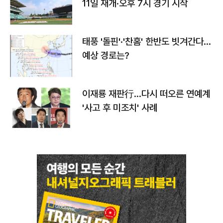
11일 재개·오후 7시 경기 시작
태풍 '돌핀'·'찬홈' 한반도 빗겨간다…
예상 경로는?
이재룡 재판行…다시 떠오른 연예계
'사고 후 미조치' 사례