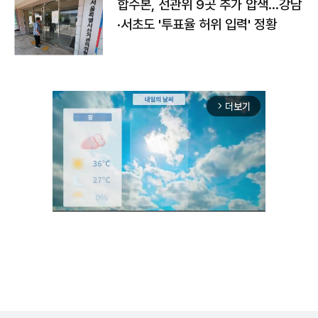
합수본, 선관위 9곳 추가 압색…강남
·서초도 '투표율 허위 입력' 정황
더보기
arrow_forward_ios
Unmute