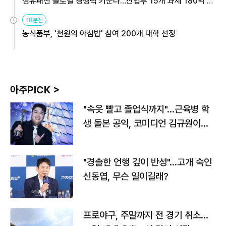
섬유패션 글로벌 경쟁력 키운다…산업부 15개 과제 180억 지
원
18분전
농식품부, '천원의 아침밥' 참여 200개 대학 선정
아주PICK >
"속옷 빨고 졸업식까지"…근육병 학
생 돌본 공익, 코미디언 김규원이었
다
"경솔한 언행 깊이 반성"…고개 숙인
신동엽, 무슨 일이길래?
프로야구, 주말까지 전 경기 취소…