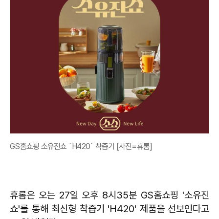
GS홈쇼핑 소유진쇼 `H420` 착즙기 [사진=휴롬]
휴롬은 오는 27일 오후 8시35분 GS홈쇼핑 '소유진
쇼'를 통해 최신형 착즙기 'H420' 제품을 선보인다고