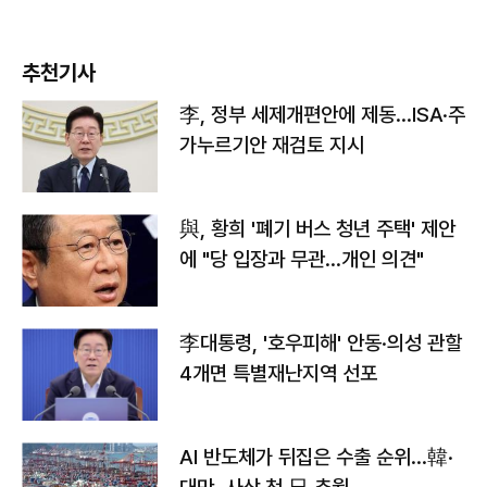
추천기사
李, 정부 세제개편안에 제동…ISA·주
가누르기안 재검토 지시
與, 황희 '폐기 버스 청년 주택' 제안
에 "당 입장과 무관…개인 의견"
李대통령, '호우피해' 안동·의성 관할
4개면 특별재난지역 선포
AI 반도체가 뒤집은 수출 순위…韓·