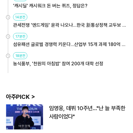
'캐시딜' 캐시워크 돈 버는 퀴즈, 정답은?
14분전
관세전쟁 '엔드게임' 윤곽 나오나…한국 新통상정책 교두보 활
용해야
17분전
섬유패션 글로벌 경쟁력 키운다…산업부 15개 과제 180억 지
원
18분전
농식품부, '천원의 아침밥' 참여 200개 대학 선정
아주PICK >
임영웅, 데뷔 10주년…"난 늘 부족한
사람이었다"