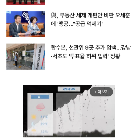
與, 부동산 세제 개편안 비판 오세훈
에 '맹공'…"공급 억제기"
합수본, 선관위 9곳 추가 압색…강남
·서초도 '투표율 허위 입력' 정황
더보기
arrow_forward_ios