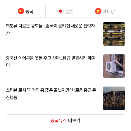
중국
일본
베트남
희토류 다음은 광모듈…중국이 움켜쥔 새로운 전략자
산
중국산 에어콘을 웃돈 주고 산다...유럽 열광시킨 메이
디
스티븐 로치 '과거의 홍콩'은 끝났지만 '새로운 홍콩'은
진행중
중국뉴스
더보기