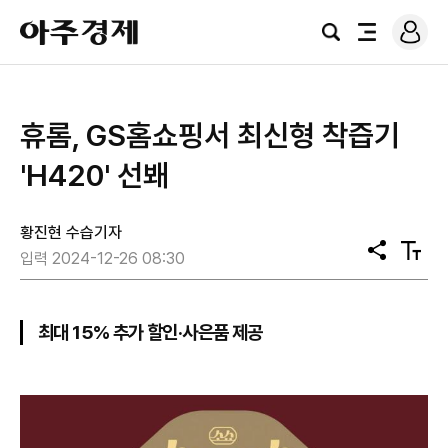
로
아
그
검
전
주
인
색
체
경
메
제
뉴
휴롬, GS홈쇼핑서 최신형 착즙기
'H420' 선봬
황진현 수습기자
공
텍
입력 2024-12-26 08:30
유
스
트
크
기
최대 15% 추가 할인·사은품 제공