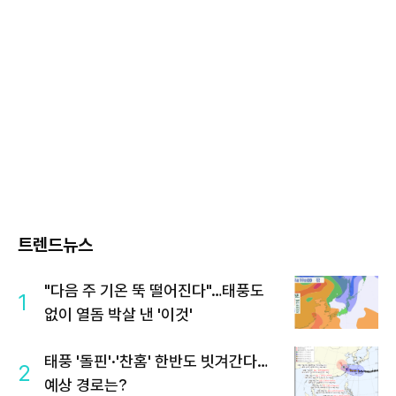
트렌드뉴스
"다음 주 기온 뚝 떨어진다"…태풍도
1
없이 열돔 박살 낸 '이것'
태풍 '돌핀'·'찬홈' 한반도 빗겨간다…
2
예상 경로는?