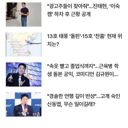
"광고주들이 찾아줘"…진태현, '이숙
캠' 하차 후 근황 공개
13호 태풍 '돌핀'·15호 '찬홈' 현재 위
치는?
"속옷 빨고 졸업식까지"…근육병 학
생 돌본 공익, 코미디언 김규원이었
다
"경솔한 언행 깊이 반성"…고개 숙인
신동엽, 무슨 일이길래?