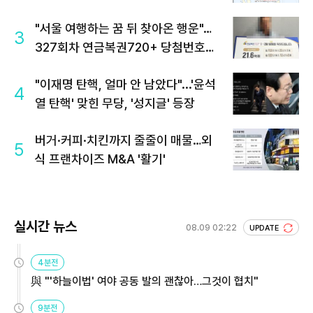
"서울 여행하는 꿈 뒤 찾아온 행운"…
3
327회차 연금복권720+ 당첨번호조
회 주목
"이재명 탄핵, 얼마 안 남았다"...'윤석
4
열 탄핵' 맞힌 무당, '성지글' 등장
버거·커피·치킨까지 줄줄이 매물…외
5
식 프랜차이즈 M&A '활기'
실시간 뉴스
08.09 02:22
UPDATE
4분전
與 "'하늘이법' 여야 공동 발의 괜찮아…그것이 협치"
9분전