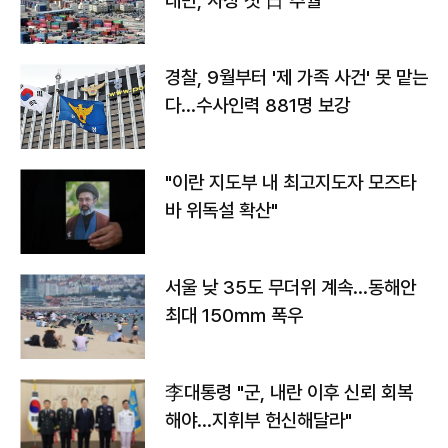
대만, 사상 첫 日 추월
경찰, 9월부터 '제 가족 사건' 못 맡는
다…수사인력 881명 보강
"이란 지도부 내 최고지도자 모즈타
바 위독설 확산"
서울 낮 35도 무더위 계속…동해안
최대 150㎜ 폭우
李대통령 "군, 내란 이후 신뢰 회복
해야…지휘부 헌신해달라"