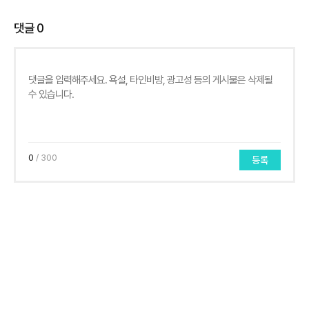
댓글
0
0
/ 300
등록