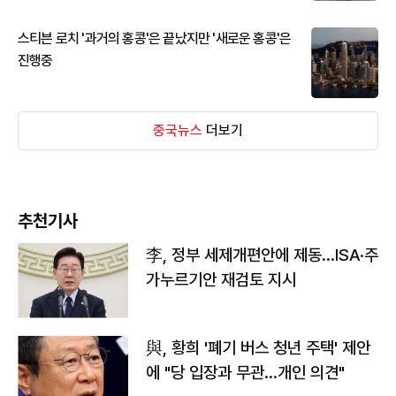
스티븐 로치 '과거의 홍콩'은 끝났지만 '새로운 홍콩'은
진행중
중국뉴스
더보기
추천기사
李, 정부 세제개편안에 제동…ISA·주
가누르기안 재검토 지시
與, 황희 '폐기 버스 청년 주택' 제안
에 "당 입장과 무관…개인 의견"