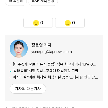
#CX센터
#SBI저축은행
0
0
정윤영 기자
yuniejung@ajunews.com
[아주경제 오늘의 뉴스 종합] 석유 최고가격제 13일 0시부터 시행...도매가 기준 휘발유 1724원·경유 1713원 外
'법왜곡죄' 시행 첫날…조희대 대법원장 고발
이스라엘 "이란 핵개발 핵심시설 공습"…테헤란 인근 단지 타격
기자의 다른기사