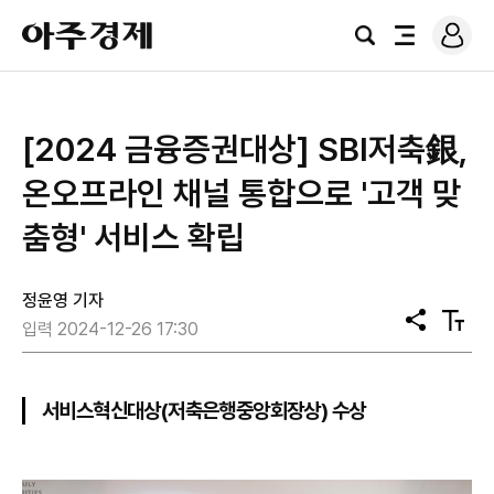
로
아
그
검
전
주
인
색
체
경
메
제
뉴
[2024 금융증권대상] SBI저축銀,
온오프라인 채널 통합으로 '고객 맞
춤형' 서비스 확립
정윤영 기자
공
텍
입력 2024-12-26 17:30
유
스
트
크
기
서비스혁신대상(저축은행중앙회장상) 수상