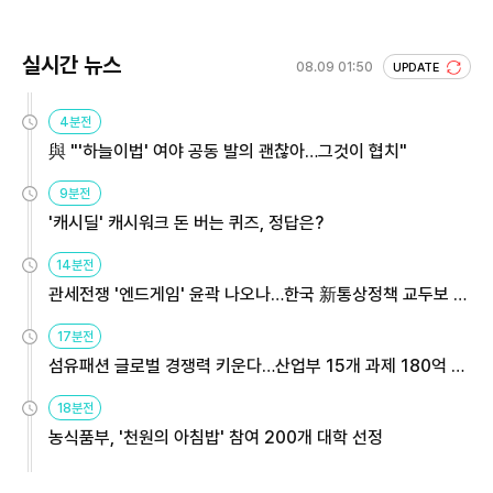
실시간 뉴스
08.09 01:50
UPDATE
4분전
與 "'하늘이법' 여야 공동 발의 괜찮아…그것이 협치"
9분전
'캐시딜' 캐시워크 돈 버는 퀴즈, 정답은?
14분전
관세전쟁 '엔드게임' 윤곽 나오나…한국 新통상정책 교두보 활
용해야
17분전
섬유패션 글로벌 경쟁력 키운다…산업부 15개 과제 180억 지
원
18분전
농식품부, '천원의 아침밥' 참여 200개 대학 선정