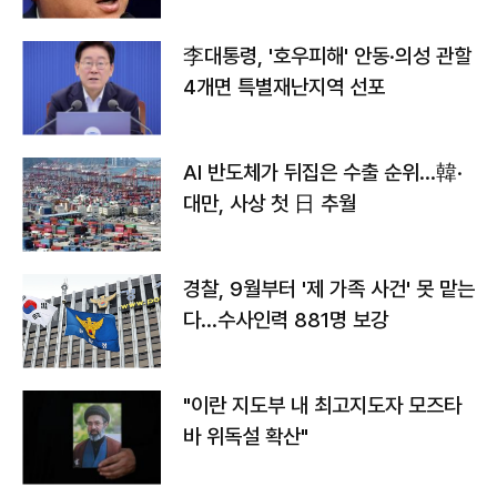
李대통령, '호우피해' 안동·의성 관할
4개면 특별재난지역 선포
AI 반도체가 뒤집은 수출 순위…韓·
대만, 사상 첫 日 추월
경찰, 9월부터 '제 가족 사건' 못 맡는
다…수사인력 881명 보강
"이란 지도부 내 최고지도자 모즈타
바 위독설 확산"