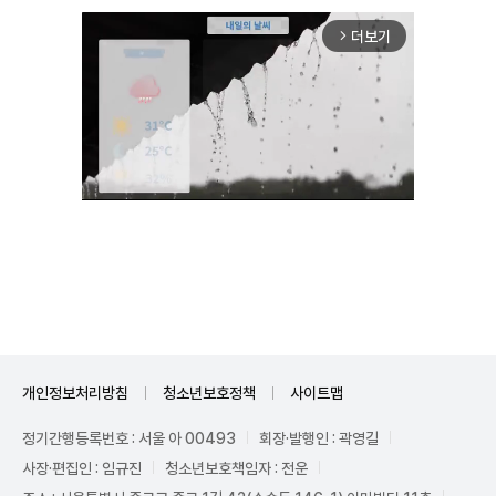
더보기
arrow_forward_ios
Mute
개인정보처리방침
청소년보호정책
사이트맵
정기간행등록번호 : 서울 아 00493
회장·발행인 : 곽영길
사장·편집인 : 임규진
청소년보호책임자 : 전운