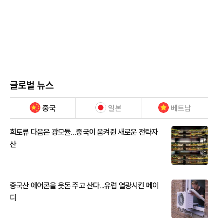
글로벌 뉴스
중국
일본
베트남
희토류 다음은 광모듈…중국이 움켜쥔 새로운 전략자
산
중국산 에어콘을 웃돈 주고 산다...유럽 열광시킨 메이
디