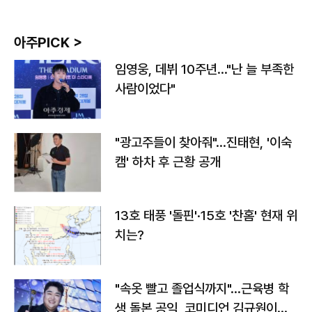
아주PICK >
임영웅, 데뷔 10주년…"난 늘 부족한
사람이었다"
"광고주들이 찾아줘"…진태현, '이숙
캠' 하차 후 근황 공개
13호 태풍 '돌핀'·15호 '찬홈' 현재 위
치는?
"속옷 빨고 졸업식까지"…근육병 학
생 돌본 공익, 코미디언 김규원이었