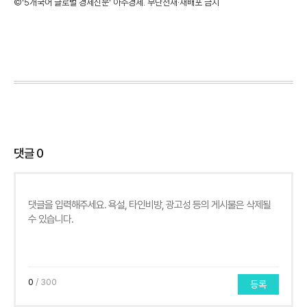
©'5개국어 글로벌 경제신문' 아주경제. 무단전재·재배포 금지
댓글
0
0
/ 300
등록