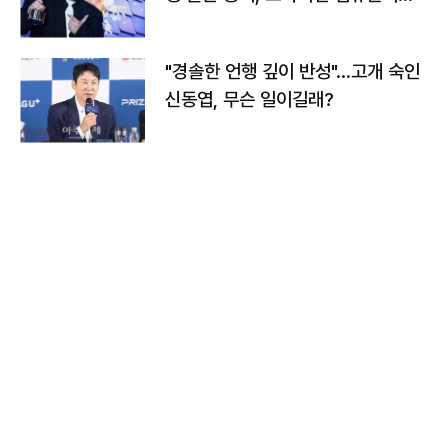
다
"경솔한 언행 깊이 반성"…고개 숙인
신동엽, 무슨 일이길래?