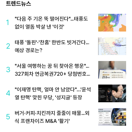
트렌드뉴스
"다음 주 기온 뚝 떨어진다"…태풍도
1
없이 열돔 박살 낸 '이것'
태풍 '돌핀'·'찬홈' 한반도 빗겨간다…
2
예상 경로는?
"서울 여행하는 꿈 뒤 찾아온 행운"…
3
327회차 연금복권720+ 당첨번호조
회 주목
"이재명 탄핵, 얼마 안 남았다"...'윤석
4
열 탄핵' 맞힌 무당, '성지글' 등장
버거·커피·치킨까지 줄줄이 매물…외
5
식 프랜차이즈 M&A '활기'