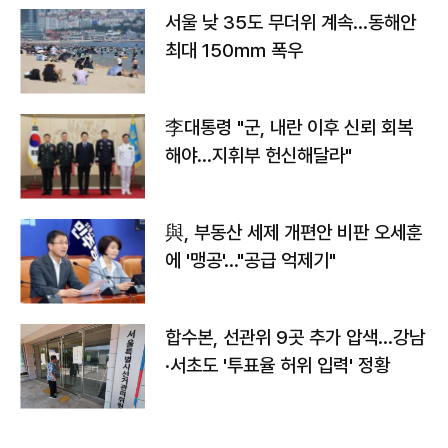
서울 낮 35도 무더위 계속…동해안
최대 150㎜ 폭우
李대통령 "군, 내란 이후 신뢰 회복
해야…지휘부 헌신해달라"
與, 부동산 세제 개편안 비판 오세훈
에 '맹공'…"공급 억제기"
합수본, 선관위 9곳 추가 압색…강남
·서초도 '투표율 허위 입력' 정황