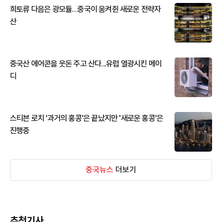
희토류 다음은 광모듈…중국이 움켜쥔 새로운 전략자
산
중국산 에어콘을 웃돈 주고 산다...유럽 열광시킨 메이
디
스티븐 로치 '과거의 홍콩'은 끝났지만 '새로운 홍콩'은
진행중
중국뉴스
더보기
추천기사