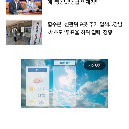
에 '맹공'…"공급 억제기"
합수본, 선관위 9곳 추가 압색…강남
·서초도 '투표율 허위 입력' 정황
더보기
arrow_forward_ios
Unmute