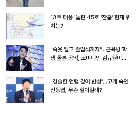
13호 태풍 '돌핀'·15호 '찬홈' 현재 위
치는?
"속옷 빨고 졸업식까지"…근육병 학
생 돌본 공익, 코미디언 김규원이었
다
"경솔한 언행 깊이 반성"…고개 숙인
신동엽, 무슨 일이길래?