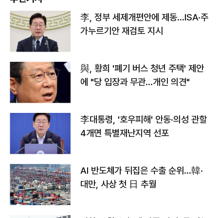
李, 정부 세제개편안에 제동…ISA·주
가누르기안 재검토 지시
與, 황희 '폐기 버스 청년 주택' 제안
에 "당 입장과 무관…개인 의견"
李대통령, '호우피해' 안동·의성 관할
4개면 특별재난지역 선포
AI 반도체가 뒤집은 수출 순위…韓·
대만, 사상 첫 日 추월