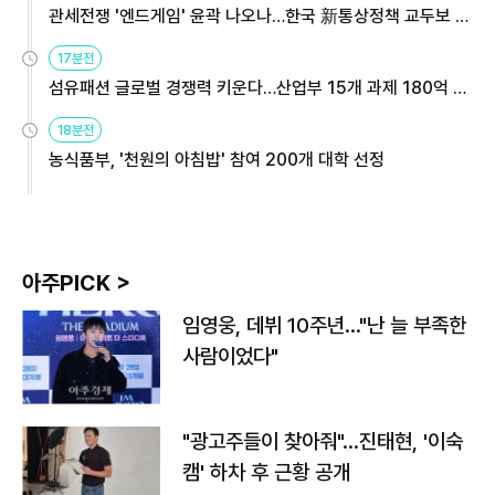
관세전쟁 '엔드게임' 윤곽 나오나…한국 新통상정책 교두보 활
용해야
17분전
섬유패션 글로벌 경쟁력 키운다…산업부 15개 과제 180억 지
원
18분전
농식품부, '천원의 아침밥' 참여 200개 대학 선정
아주PICK >
임영웅, 데뷔 10주년…"난 늘 부족한
사람이었다"
"광고주들이 찾아줘"…진태현, '이숙
캠' 하차 후 근황 공개