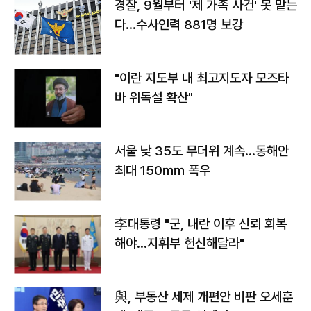
경찰, 9월부터 '제 가족 사건' 못 맡는
다…수사인력 881명 보강
"이란 지도부 내 최고지도자 모즈타
바 위독설 확산"
서울 낮 35도 무더위 계속…동해안
최대 150㎜ 폭우
李대통령 "군, 내란 이후 신뢰 회복
해야…지휘부 헌신해달라"
與, 부동산 세제 개편안 비판 오세훈