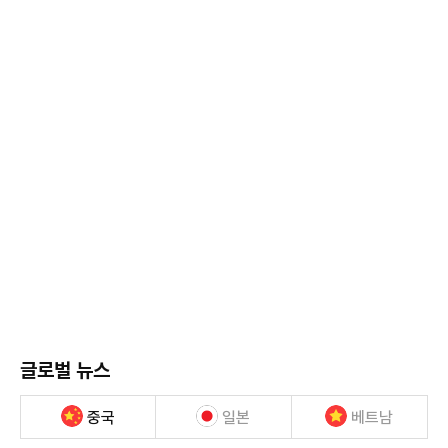
글로벌 뉴스
중국
일본
베트남