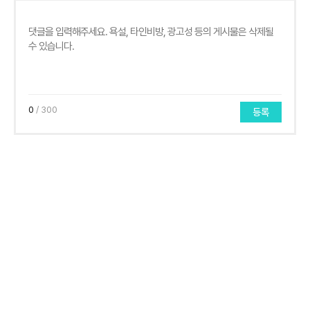
0
/ 300
등록