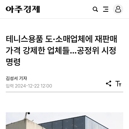
로
아
그
검
전
주
인
색
체
경
메
제
뉴
테니스용품 도·소매업체에 재판매
가격 강제한 업체들…공정위 시정
명령
김성서 기자
공
텍
입력 2024-12-22 12:00
유
스
트
크
기