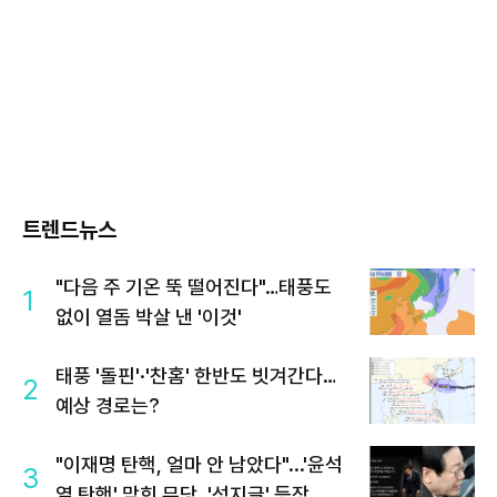
트렌드뉴스
"다음 주 기온 뚝 떨어진다"…태풍도
1
없이 열돔 박살 낸 '이것'
태풍 '돌핀'·'찬홈' 한반도 빗겨간다…
2
예상 경로는?
"이재명 탄핵, 얼마 안 남았다"...'윤석
3
열 탄핵' 맞힌 무당, '성지글' 등장