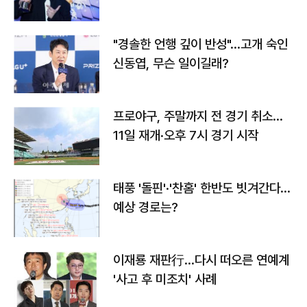
다
"경솔한 언행 깊이 반성"…고개 숙인
신동엽, 무슨 일이길래?
프로야구, 주말까지 전 경기 취소…
11일 재개·오후 7시 경기 시작
태풍 '돌핀'·'찬홈' 한반도 빗겨간다…
예상 경로는?
이재룡 재판行…다시 떠오른 연예계
'사고 후 미조치' 사례