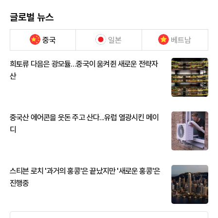
글로벌 뉴스
중국
일본
베트남
희토류 다음은 광모듈…중국이 움켜쥔 새로운 전략자
산
중국산 에어콘을 웃돈 주고 산다...유럽 열광시킨 메이
디
스티븐 로치 '과거의 홍콩'은 끝났지만 '새로운 홍콩'은
진행중