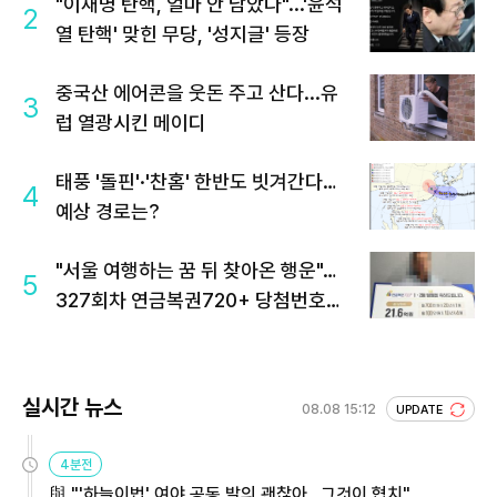
"이재명 탄핵, 얼마 안 남았다"...'윤석
2
열 탄핵' 맞힌 무당, '성지글' 등장
중국산 에어콘을 웃돈 주고 산다...유
3
럽 열광시킨 메이디
태풍 '돌핀'·'찬홈' 한반도 빗겨간다…
4
예상 경로는?
"서울 여행하는 꿈 뒤 찾아온 행운"…
5
327회차 연금복권720+ 당첨번호조
회 주목
실시간 뉴스
08.08 15:12
UPDATE
4분전
與 "'하늘이법' 여야 공동 발의 괜찮아…그것이 협치"