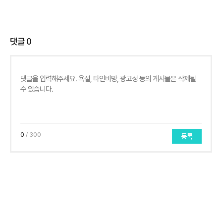
댓글
0
0
/ 300
등록