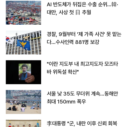
AI 반도체가 뒤집은 수출 순위…韓·
대만, 사상 첫 日 추월
경찰, 9월부터 '제 가족 사건' 못 맡는
다…수사인력 881명 보강
"이란 지도부 내 최고지도자 모즈타
바 위독설 확산"
서울 낮 35도 무더위 계속…동해안
최대 150㎜ 폭우
李대통령 "군, 내란 이후 신뢰 회복