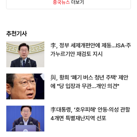
중국뉴스
더보기
추천기사
李, 정부 세제개편안에 제동…ISA·주
가누르기안 재검토 지시
與, 황희 '폐기 버스 청년 주택' 제안
에 "당 입장과 무관…개인 의견"
李대통령, '호우피해' 안동·의성 관할
4개면 특별재난지역 선포