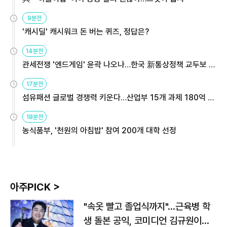
9분전
'캐시딜' 캐시워크 돈 버는 퀴즈, 정답은?
14분전
관세전쟁 '엔드게임' 윤곽 나오나…한국 新통상정책 교두보 활
용해야
17분전
섬유패션 글로벌 경쟁력 키운다…산업부 15개 과제 180억 지
원
18분전
농식품부, '천원의 아침밥' 참여 200개 대학 선정
아주PICK >
"속옷 빨고 졸업식까지"…근육병 학
생 돌본 공익, 코미디언 김규원이었