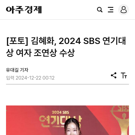
로
아
그
검
전
주
인
색
체
경
메
제
뉴
[포토] 김혜화, 2024 SBS 연기대
상 여자 조연상 수상
유대길 기자
공
텍
입력 2024-12-22 00:12
유
스
트
크
기