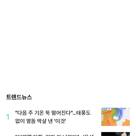
트렌드뉴스
"다음 주 기온 뚝 떨어진다"…태풍도
1
없이 열돔 박살 낸 '이것'