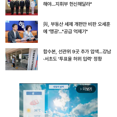
해야…지휘부 헌신해달라"
與, 부동산 세제 개편안 비판 오세훈
에 '맹공'…"공급 억제기"
합수본, 선관위 9곳 추가 압색…강남
·서초도 '투표율 허위 입력' 정황
더보기
arrow_forward_ios