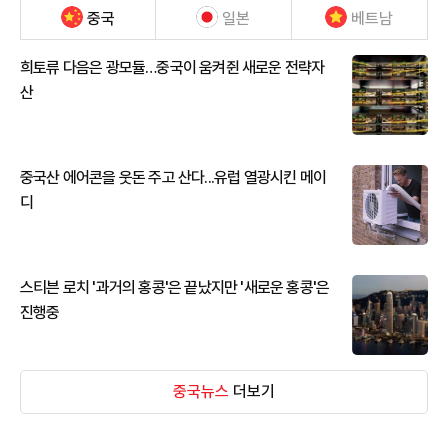
중국
일본
베트남
희토류 다음은 광모듈…중국이 움켜쥔 새로운 전략자
산
중국산 에어콘을 웃돈 주고 산다...유럽 열광시킨 메이
디
스티븐 로치 '과거의 홍콩'은 끝났지만 '새로운 홍콩'은
진행중
중국뉴스
더보기