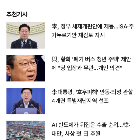
추천기사
李, 정부 세제개편안에 제동…ISA·주
가누르기안 재검토 지시
與, 황희 '폐기 버스 청년 주택' 제안
에 "당 입장과 무관…개인 의견"
李대통령, '호우피해' 안동·의성 관할
4개면 특별재난지역 선포
AI 반도체가 뒤집은 수출 순위…韓·
대만, 사상 첫 日 추월