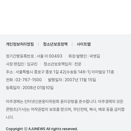
Unmute
개인정보처리방침
청소년보호정책
사이트맵
정기간행등록번호 : 서울 아 00493
회장·발행인 : 곽영길
사장·편집인 : 임규진
청소년보호책임자 : 전운
주소 : 서울특별시 종로구 종로 1길 42(수송동 146-1) 이마빌딩 11층
전화 : 02-767-1500
발행일자 : 2007년 11월 15일
등록일자 : 2008년 01월10일
아주경제는 인터넷신문윤리위원회 윤리강령을 준수합니다. 아주경제의 모든
콘텐츠(기사)는 저작권법의 보호를 받으며, 무단전재, 복사, 배포 등을 금지합
니다.
Copyright ⓒ AJUNEWS All rights reserved.