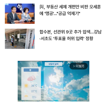
與, 부동산 세제 개편안 비판 오세훈
에 '맹공'…"공급 억제기"
합수본, 선관위 9곳 추가 압색…강남
·서초도 '투표율 허위 입력' 정황
더보기
arrow_forward_ios