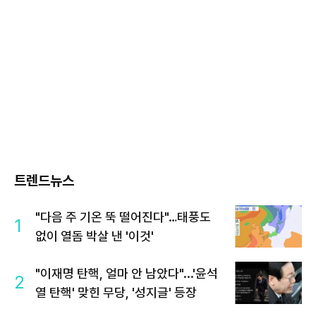
트렌드뉴스
"다음 주 기온 뚝 떨어진다"…태풍도
1
없이 열돔 박살 낸 '이것'
"이재명 탄핵, 얼마 안 남았다"...'윤석
2
열 탄핵' 맞힌 무당, '성지글' 등장