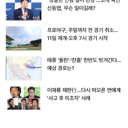
"경솔한 언행 깊이 반성"…고개 숙인
신동엽, 무슨 일이길래?
프로야구, 주말까지 전 경기 취소…
11일 재개·오후 7시 경기 시작
태풍 '돌핀'·'찬홈' 한반도 빗겨간다…
예상 경로는?
이재룡 재판行…다시 떠오른 연예계
'사고 후 미조치' 사례