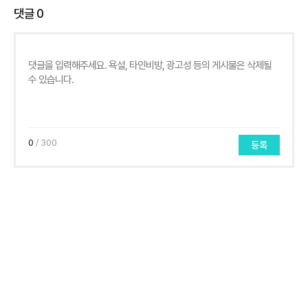
댓글
0
0
/ 300
등록