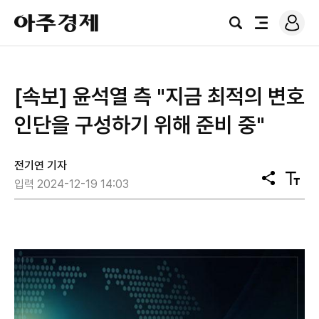
로
아
그
검
전
주
인
색
체
경
메
제
뉴
[속보] 윤석열 측 "지금 최적의 변호
인단을 구성하기 위해 준비 중"
전기연 기자
공
텍
입력 2024-12-19 14:03
유
스
트
크
기