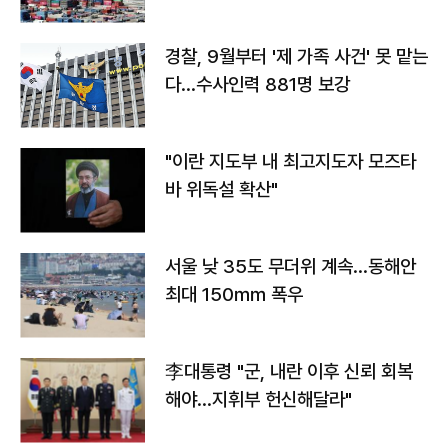
경찰, 9월부터 '제 가족 사건' 못 맡는
다…수사인력 881명 보강
"이란 지도부 내 최고지도자 모즈타
바 위독설 확산"
서울 낮 35도 무더위 계속…동해안
최대 150㎜ 폭우
李대통령 "군, 내란 이후 신뢰 회복
해야…지휘부 헌신해달라"