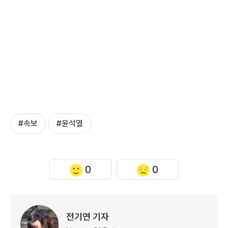
#속보
#윤석열
0
0
전기연 기자