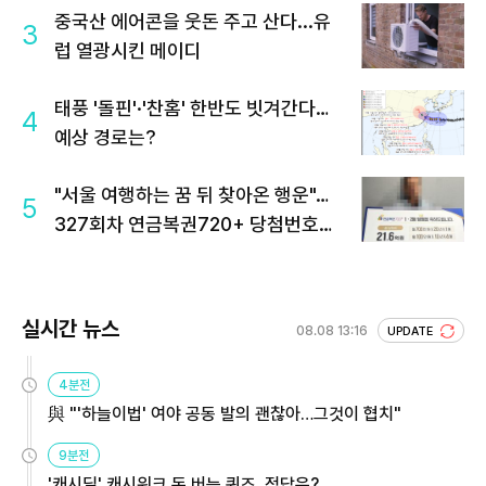
중국산 에어콘을 웃돈 주고 산다...유
3
럽 열광시킨 메이디
태풍 '돌핀'·'찬홈' 한반도 빗겨간다…
4
예상 경로는?
"서울 여행하는 꿈 뒤 찾아온 행운"…
5
327회차 연금복권720+ 당첨번호조
회 주목
실시간 뉴스
08.08 13:16
UPDATE
4분전
與 "'하늘이법' 여야 공동 발의 괜찮아…그것이 협치"
9분전
'캐시딜' 캐시워크 돈 버는 퀴즈, 정답은?