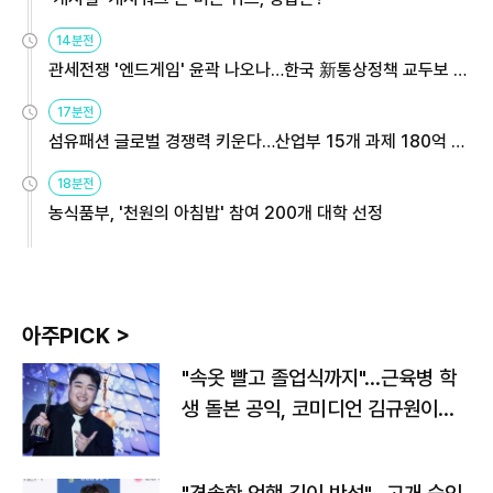
14분전
관세전쟁 '엔드게임' 윤곽 나오나…한국 新통상정책 교두보 활
용해야
17분전
섬유패션 글로벌 경쟁력 키운다…산업부 15개 과제 180억 지
원
18분전
농식품부, '천원의 아침밥' 참여 200개 대학 선정
아주PICK >
"속옷 빨고 졸업식까지"…근육병 학
생 돌본 공익, 코미디언 김규원이었
다