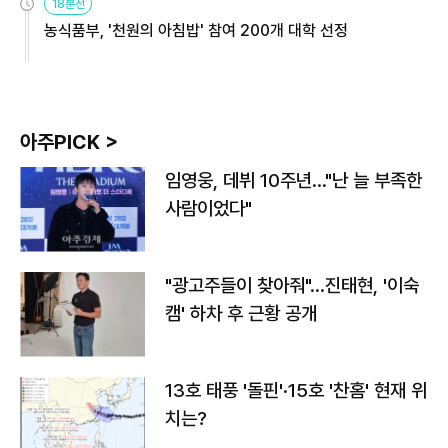
18분전
농식품부, '천원의 아침밥' 참여 200개 대학 선정
아주PICK >
임영웅, 데뷔 10주년…"난 늘 부족한
사람이었다"
"광고주들이 찾아줘"…진태현, '이숙
캠' 하차 후 근황 공개
13호 태풍 '돌핀'·15호 '찬홈' 현재 위
치는?