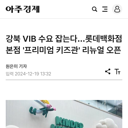
로
아
그
검
전
주
인
색
체
경
메
제
뉴
강북 VIB 수요 잡는다...롯데백화점
본점 '프리미엄 키즈관' 리뉴얼 오픈
원은미 기자
공
텍
입력 2024-12-19 13:32
유
스
트
크
기