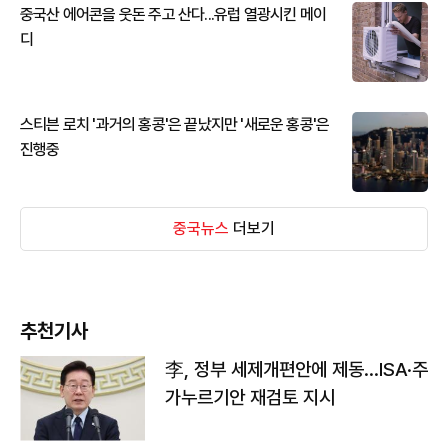
중국산 에어콘을 웃돈 주고 산다...유럽 열광시킨 메이
디
스티븐 로치 '과거의 홍콩'은 끝났지만 '새로운 홍콩'은
진행중
중국뉴스
더보기
추천기사
李, 정부 세제개편안에 제동…ISA·주
가누르기안 재검토 지시