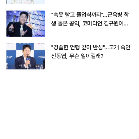
"속옷 빨고 졸업식까지"…근육병 학
생 돌본 공익, 코미디언 김규원이었
다
"경솔한 언행 깊이 반성"…고개 숙인
신동엽, 무슨 일이길래?