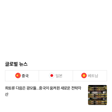
글로벌 뉴스
중국
일본
베트남
희토류 다음은 광모듈…중국이 움켜쥔 새로운 전략자
산