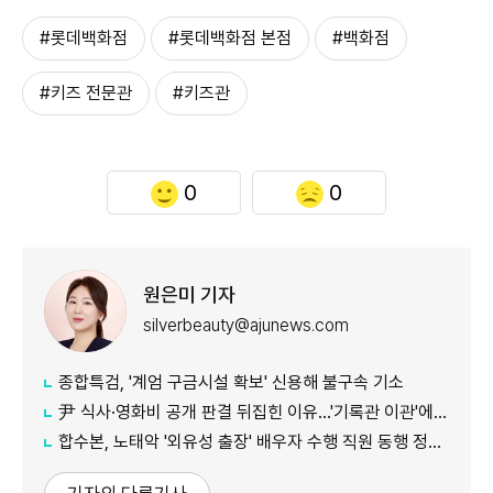
#롯데백화점
#롯데백화점 본점
#백화점
#키즈 전문관
#키즈관
0
0
원은미 기자
silverbeauty@ajunews.com
종합특검, '계엄 구금시설 확보' 신용해 불구속 기소
尹 식사·영화비 공개 판결 뒤집힌 이유…'기록관 이관'에 소송 실익 쟁점
합수본, 노태악 '외유성 출장' 배우자 수행 직원 동행 정황 포착