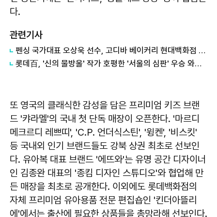
다.
관련기사
펜싱 국가대표 오상욱 선수, 고디바 베이커리 현대백화점 신촌점 방문
롯데百, '신의 물방울' 작가 호평한 '서울의 심판' 우승 와인 출시
또 영국의 클래식한 감성을 담은 프리미엄 키즈 브랜
드 '캬라멜'의 국내 첫 단독 매장이 오픈한다. '마르디
메크르디 레쁘띠', 'C.P. 언더식스틴', '윙켄', '비스킷'
등 국내외 인기 브랜드들도 강북 상권 최초로 선보인
다. 유아복 대표 브랜드 '에뜨와'는 유명 공간 디자이너
인 김종완 대표의 '종킴 디자인 스튜디오'와 협업해 만
든 매장을 최초로 공개한다. 이외에도 롯데백화점의
자체 프리미엄 유아용품 전문 편집숍인 '킨더아뜰리
에'에서는 출산에 필요한 상품들을 총망라해 선보인다.