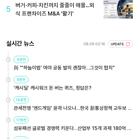
버거·커피·치킨까지 줄줄이 매물…외
5
식 프랜차이즈 M&A '활기'
실시간 뉴스
08.09 02:16
UPDATE
4분전
與 "'하늘이법' 여야 공동 발의 괜찮아…그것이 협치"
9분전
'캐시딜' 캐시워크 돈 버는 퀴즈, 정답은?
14분전
관세전쟁 '엔드게임' 윤곽 나오나…한국 新통상정책 교두보 활
용해야
17분전
섬유패션 글로벌 경쟁력 키운다…산업부 15개 과제 180억 지
원