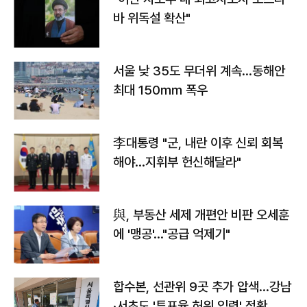
바 위독설 확산"
서울 낮 35도 무더위 계속…동해안
최대 150㎜ 폭우
李대통령 "군, 내란 이후 신뢰 회복
해야…지휘부 헌신해달라"
與, 부동산 세제 개편안 비판 오세훈
에 '맹공'…"공급 억제기"
합수본, 선관위 9곳 추가 압색…강남
·서초도 '투표율 허위 입력' 정황