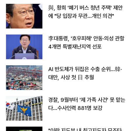
與, 황희 '폐기 버스 청년 주택' 제안
에 "당 입장과 무관…개인 의견"
李대통령, '호우피해' 안동·의성 관할
4개면 특별재난지역 선포
AI 반도체가 뒤집은 수출 순위…韓·
대만, 사상 첫 日 추월
경찰, 9월부터 '제 가족 사건' 못 맡는
다…수사인력 881명 보강
"이란 지도부 내 최고지도자 모즈타