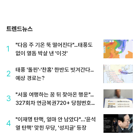
트렌드뉴스
"다음 주 기온 뚝 떨어진다"…태풍도
1
없이 열돔 박살 낸 '이것'
태풍 '돌핀'·'찬홈' 한반도 빗겨간다…
2
예상 경로는?
"서울 여행하는 꿈 뒤 찾아온 행운"…
3
327회차 연금복권720+ 당첨번호조
회 주목
"이재명 탄핵, 얼마 안 남았다"...'윤석
4
열 탄핵' 맞힌 무당, '성지글' 등장