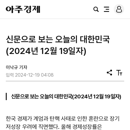
로
아
그
검
전
주
인
색
체
경
메
제
뉴
신문으로 보는 오늘의 대한민국
(2024년 12월 19일자)
이낙규 기자
공
텍
입력 2024-12-19 04:08
유
스
트
크
기
신문으로 보는 오늘의 대한민국(2024년 12월 19일자)
한국 경제가 계엄과 탄핵 사태로 인한 혼란으로 장기
저성장 우려에 직면했다. 올해 경제성장률은