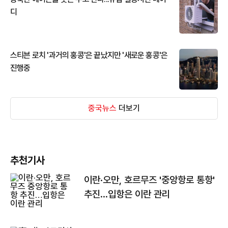
디
스티븐 로치 '과거의 홍콩'은 끝났지만 '새로운 홍콩'은
진행중
중국뉴스
더보기
추천기사
이란·오만, 호르무즈 '중앙항로 통항'
추진…입항은 이란 관리