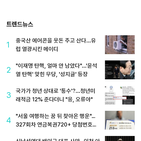
트렌드뉴스
중국산 에어콘을 웃돈 주고 산다...유
1
럽 열광시킨 메이디
"이재명 탄핵, 얼마 안 남았다"...'윤석
2
열 탄핵' 맞힌 무당, '성지글' 등장
국가가 청년 상대로 '통수'?...청년미
3
래적금 12% 준다더니 "응, 오류야"
"서울 여행하는 꿈 뒤 찾아온 행운"…
4
327회차 연금복권720+ 당첨번호조
회 주목