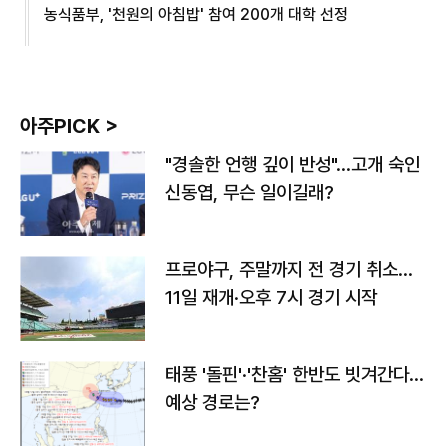
농식품부, '천원의 아침밥' 참여 200개 대학 선정
아주PICK >
"경솔한 언행 깊이 반성"…고개 숙인
신동엽, 무슨 일이길래?
프로야구, 주말까지 전 경기 취소…
11일 재개·오후 7시 경기 시작
태풍 '돌핀'·'찬홈' 한반도 빗겨간다…
예상 경로는?