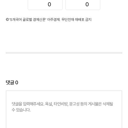
0
0
©'5개국어 글로벌 경제신문' 아주경제. 무단전재·재배포 금지
댓글
0