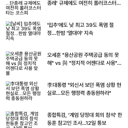
종레' 규제에도 여전히 롤러코스터
타는 코스피
'입추'에도 낮 최고 39도 폭염 절
정…한밤 '열대야' 지속
오세훈 "용산공원 주택공급 동의 못
해" vs 與 "정치적 어젠다로 사용"
맞불
李대통령 "외신서 보던 폭염 상황 현
실로…모든 행정력 총동원하라"
종합특검, '계엄 당정대 회의 참석' 한
동훈 참고인 조사...12일 통보