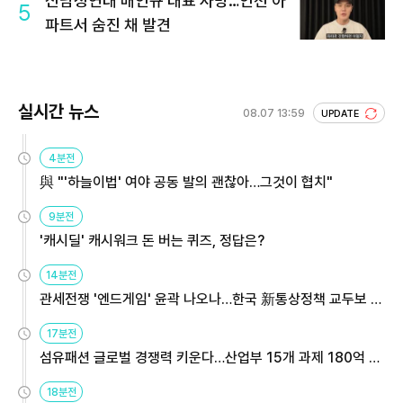
신남성연대 배인규 대표 사망…인천 아
5
파트서 숨진 채 발견
실시간 뉴스
08.07 13:59
UPDATE
4분전
與 "'하늘이법' 여야 공동 발의 괜찮아…그것이 협치"
9분전
'캐시딜' 캐시워크 돈 버는 퀴즈, 정답은?
14분전
관세전쟁 '엔드게임' 윤곽 나오나…한국 新통상정책 교두보 활
용해야
17분전
섬유패션 글로벌 경쟁력 키운다…산업부 15개 과제 180억 지
원
18분전