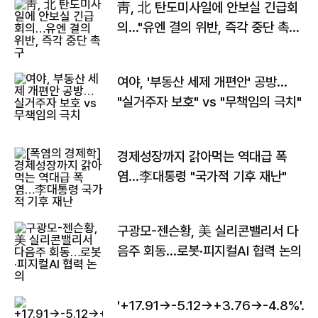
靑, 北 탄도미사일에 안보실 긴급회
의…"유엔 결의 위반, 즉각 중단 촉
구"
여야, '부동산 세제 개편안' 공방…
"실거주자 보호" vs "무책임의 극치"
경제성장까지 갉아먹는 역대급 폭
염…李대통령 "국가적 기후 재난"
구광모-젠슨황, 美 실리콘밸리서 다
음주 회동…로봇·피지컬AI 협력 논의
'+17.91→-5.12→+3.76→-4.8%'…'