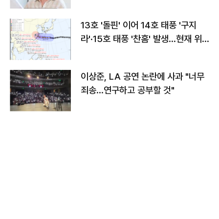
13호 '돌핀' 이어 14호 태풍 '구지
라'·15호 태풍 '찬홈' 발생…현재 위
치와 이동경로는?
이상준, LA 공연 논란에 사과 "너무
죄송…연구하고 공부할 것"