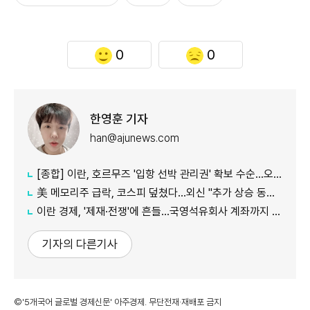
0
0
한영훈 기자
han@ajunews.com
[종합] 이란, 호르무즈 '입항 선박 관리권' 확보 수순…오만과 새 항로 합의
美 메모리주 급락, 코스피 덮쳤다…외신 "추가 상승 동력 의문"
이란 경제, '제재·전쟁'에 흔들…국영석유회사 계좌까지 동결
기자의 다른기사
©'5개국어 글로벌 경제신문' 아주경제. 무단전재·재배포 금지