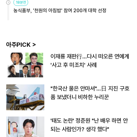
18분전
농식품부, '천원의 아침밥' 참여 200개 대학 선정
아주PICK >
이재룡 재판行…다시 떠오른 연예계
'사고 후 미조치' 사례
"한국산 물은 안마셔"…日 지진 구호
품 보냈더니 비하한 누리꾼
'태도 논란' 정준원 "난 배우 하면 안
되는 사람인가? 생각 했다"