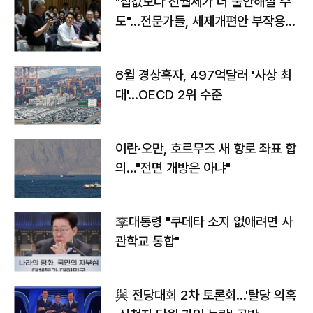
"집값보다 전월세가 더 불안해질 수
도"…전문가들, 세제개편안 부작용
우려
6월 경상흑자, 497억달러 '사상 최
대'…OECD 2위 수준
이란·오만, 호르무즈 새 항로 좌표 합
의…"전면 개방은 아냐"
李대통령 "쿠데타 소지 없애려면 사
관학교 통합"
與 전당대회 2차 토론회…'탈당 의혹