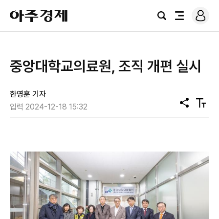
로
아
그
검
전
주
인
색
체
경
메
제
뉴
중앙대학교의료원, 조직 개편 실시
한영훈 기자
공
텍
입력 2024-12-18 15:32
유
스
트
크
기