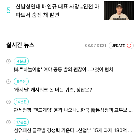
신남성연대 배인규 대표 사망…인천 아
5
파트서 숨진 채 발견
실시간 뉴스
08.07 01:21
UPDATE
4분전
與 "'하늘이법' 여야 공동 발의 괜찮아…그것이 협치"
9분전
'캐시딜' 캐시워크 돈 버는 퀴즈, 정답은?
14분전
관세전쟁 '엔드게임' 윤곽 나오나…한국 新통상정책 교두보 활
용해야
17분전
섬유패션 글로벌 경쟁력 키운다…산업부 15개 과제 180억 지
원