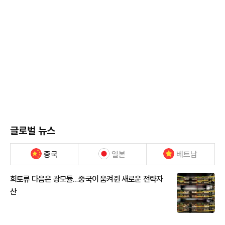
글로벌 뉴스
중국
일본
베트남
희토류 다음은 광모듈…중국이 움켜쥔 새로운 전략자
산