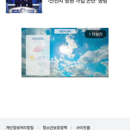
·신천지 당원 가입 논란' 공방
더보기
arrow_forward_ios
Mute
개인정보처리방침
청소년보호정책
사이트맵