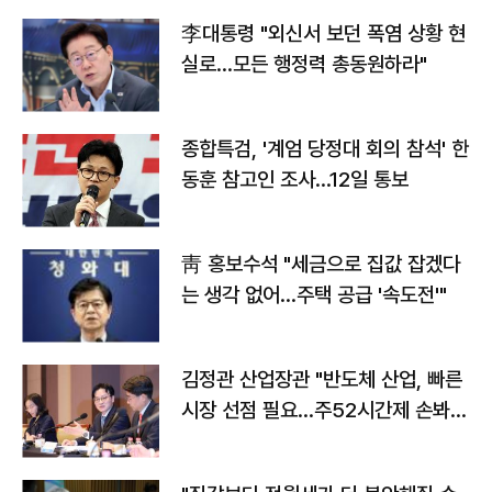
李대통령 "외신서 보던 폭염 상황 현
실로…모든 행정력 총동원하라"
종합특검, '계엄 당정대 회의 참석' 한
동훈 참고인 조사...12일 통보
靑 홍보수석 "세금으로 집값 잡겠다
는 생각 없어…주택 공급 '속도전'"
김정관 산업장관 "반도체 산업, 빠른
시장 선점 필요…주52시간제 손봐
야"