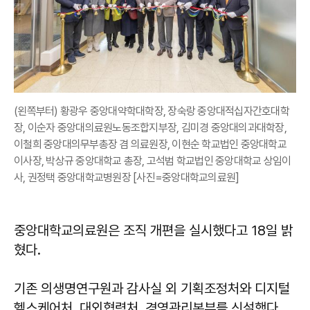
(왼쪽부터) 황광우 중앙대약학대학장, 장숙랑 중앙대적십자간호대학
장, 이순자 중앙대의료원노동조합지부장, 김미경 중앙대의과대학장,
이철희 중앙대의무부총장 겸 의료원장, 이현순 학교법인 중앙대학교
이사장, 박상규 중앙대학교 총장, 고석범 학교법인 중앙대학교 상임이
사, 권정택 중앙대학교병원장 [사진=중앙대학교의료원]
중앙대학교의료원은 조직 개편을 실시했다고 18일 밝
혔다.
기존 의생명연구원과 감사실 외 기획조정처와 디지털
헬스케어처, 대외협력처, 경영관리본부를 신설했다.