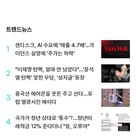
트렌드뉴스
샌디스크, AI 수요에 '매출 4.7배'…가
1
이던스 실망에 '주가는 하락'
"이재명 탄핵, 얼마 안 남았다"...'윤석
2
열 탄핵' 맞힌 무당, '성지글' 등장
중국산 에어콘을 웃돈 주고 산다...유
3
럽 열광시킨 메이디
국가가 청년 상대로 '통수'?...청년미
4
래적금 12% 준다더니 "응, 오류야"