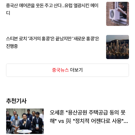
중국산 에어콘을 웃돈 주고 산다...유럽 열광시킨 메이
디
스티븐 로치 '과거의 홍콩'은 끝났지만 '새로운 홍콩'은
진행중
중국뉴스
더보기
추천기사
오세훈 "용산공원 주택공급 동의 못
해" vs 與 "정치적 어젠다로 사용"
맞불