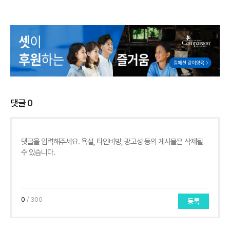
댓글
0
0
/ 300
등록