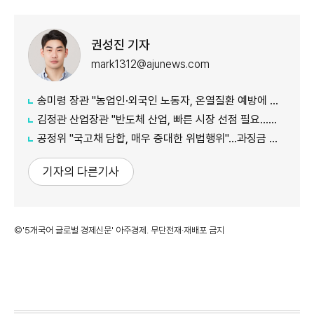
권성진 기자
mark1312@ajunews.com
송미령 장관 "농업인·외국인 노동자, 온열질환 예방에 가용자원 총동원"
김정관 산업장관 "반도체 산업, 빠른 시장 선점 필요…주52시간제 손봐야"
공정위 "국고채 담합, 매우 중대한 위법행위"...과징금 최대 15조원 전망
기자의 다른기사
©'5개국어 글로벌 경제신문' 아주경제. 무단전재·재배포 금지