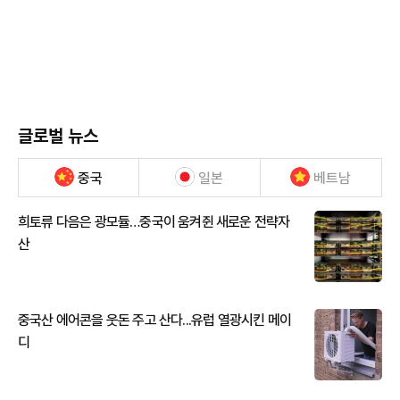
글로벌 뉴스
중국
일본
베트남
희토류 다음은 광모듈…중국이 움켜쥔 새로운 전략자
산
중국산 에어콘을 웃돈 주고 산다...유럽 열광시킨 메이
디