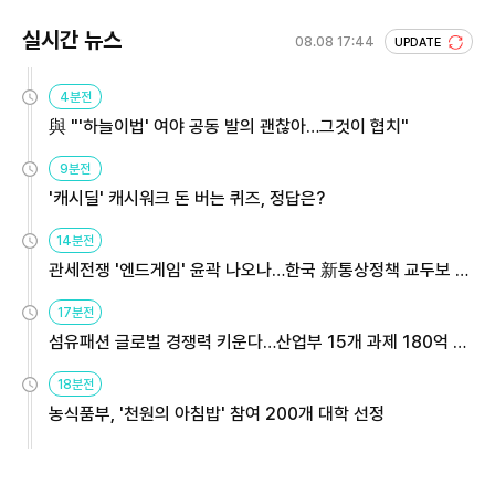
실시간 뉴스
08.08 17:44
UPDATE
4분전
與 "'하늘이법' 여야 공동 발의 괜찮아…그것이 협치"
9분전
'캐시딜' 캐시워크 돈 버는 퀴즈, 정답은?
14분전
관세전쟁 '엔드게임' 윤곽 나오나…한국 新통상정책 교두보 활
용해야
17분전
섬유패션 글로벌 경쟁력 키운다…산업부 15개 과제 180억 지
원
18분전
농식품부, '천원의 아침밥' 참여 200개 대학 선정