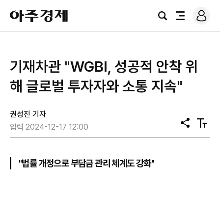
로
아
그
검
전
주
인
색
체
경
메
제
뉴
기재차관 "WGBI, 성공적 안착 위
해 글로벌 투자자와 소통 지속"
권성진 기자
공
텍
입력 2024-12-17 12:00
유
스
트
크
기
"법률 개정으로 부담금 관리 체계도 강화"