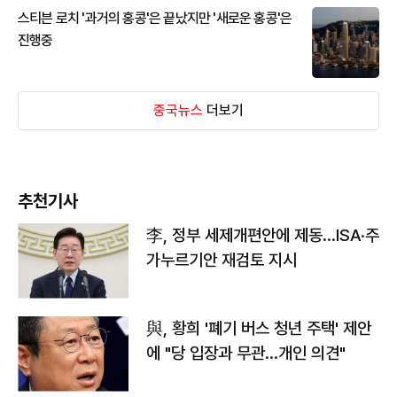
스티븐 로치 '과거의 홍콩'은 끝났지만 '새로운 홍콩'은
진행중
중국뉴스
더보기
추천기사
李, 정부 세제개편안에 제동…ISA·주
가누르기안 재검토 지시
與, 황희 '폐기 버스 청년 주택' 제안
에 "당 입장과 무관…개인 의견"