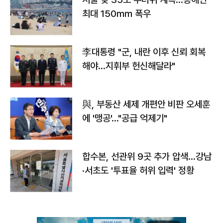
최대 150㎜ 폭우
李대통령 "군, 내란 이후 신뢰 회복
해야…지휘부 헌신해달라"
與, 부동산 세제 개편안 비판 오세훈
에 '맹공'…"공급 억제기"
합수본, 선관위 9곳 추가 압색…강남
·서초도 '투표율 허위 입력' 정황