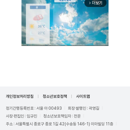
더보기
arrow_forward_ios
Unmute
개인정보처리방침
청소년보호정책
사이트맵
정기간행등록번호 : 서울 아 00493
회장·발행인 : 곽영길
사장·편집인 : 임규진
청소년보호책임자 : 전운
주소 : 서울특별시 종로구 종로 1길 42(수송동 146-1) 이마빌딩 11층