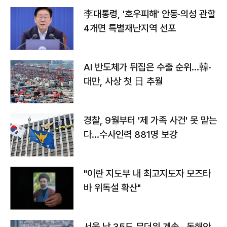
李대통령, '호우피해' 안동·의성 관할
4개면 특별재난지역 선포
AI 반도체가 뒤집은 수출 순위…韓·
대만, 사상 첫 日 추월
경찰, 9월부터 '제 가족 사건' 못 맡는
다…수사인력 881명 보강
"이란 지도부 내 최고지도자 모즈타
바 위독설 확산"
서울 낮 35도 무더위 계속…동해안