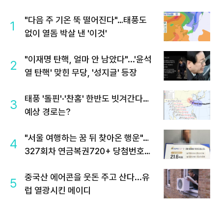
"다음 주 기온 뚝 떨어진다"…태풍도
1
없이 열돔 박살 낸 '이것'
"이재명 탄핵, 얼마 안 남았다"...'윤석
2
열 탄핵' 맞힌 무당, '성지글' 등장
태풍 '돌핀'·'찬홈' 한반도 빗겨간다…
3
예상 경로는?
"서울 여행하는 꿈 뒤 찾아온 행운"…
4
327회차 연금복권720+ 당첨번호조
회 주목
중국산 에어콘을 웃돈 주고 산다...유
5
럽 열광시킨 메이디