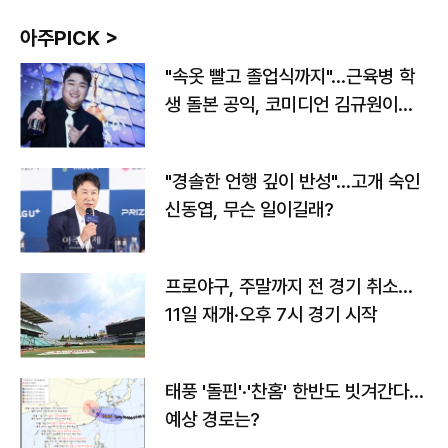
아주PICK >
"속옷 빨고 졸업식까지"…근육병 학
생 돌본 공익, 코미디언 김규원이었
다
"경솔한 언행 깊이 반성"…고개 숙인
신동엽, 무슨 일이길래?
프로야구, 주말까지 전 경기 취소…
11일 재개·오후 7시 경기 시작
태풍 '돌핀'·'찬홈' 한반도 빗겨간다…
예상 경로는?