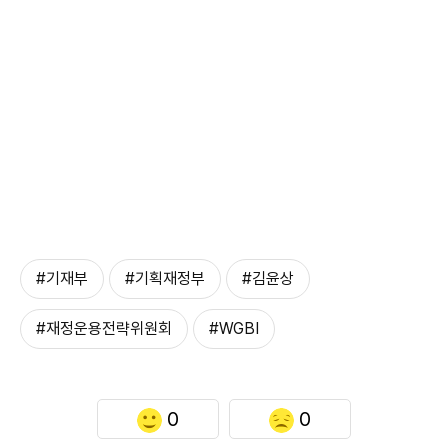
#기재부
#기획재정부
#김윤상
#재정운용전략위원회
#WGBI
0
0