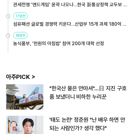
관세전쟁 '엔드게임' 윤곽 나오나…한국 新통상정책 교두보 활
용해야
17분전
섬유패션 글로벌 경쟁력 키운다…산업부 15개 과제 180억 지
원
18분전
농식품부, '천원의 아침밥' 참여 200개 대학 선정
아주PICK >
"한국산 물은 안마셔"…日 지진 구호
품 보냈더니 비하한 누리꾼
'태도 논란' 정준원 "난 배우 하면 안
되는 사람인가? 생각 했다"