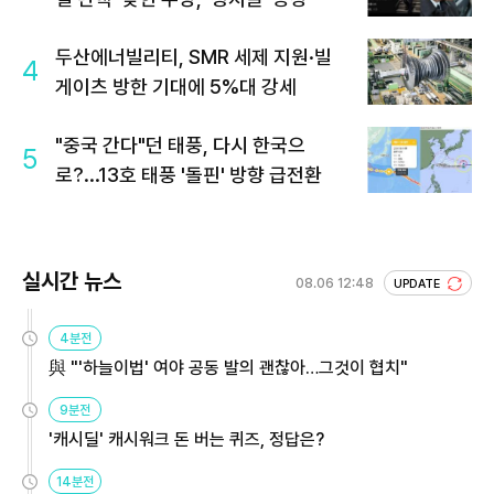
두산에너빌리티, SMR 세제 지원·빌
4
게이츠 방한 기대에 5%대 강세
"중국 간다"던 태풍, 다시 한국으
5
로?...13호 태풍 '돌핀' 방향 급전환
실시간 뉴스
08.06 12:48
UPDATE
4분전
與 "'하늘이법' 여야 공동 발의 괜찮아…그것이 협치"
9분전
'캐시딜' 캐시워크 돈 버는 퀴즈, 정답은?
14분전