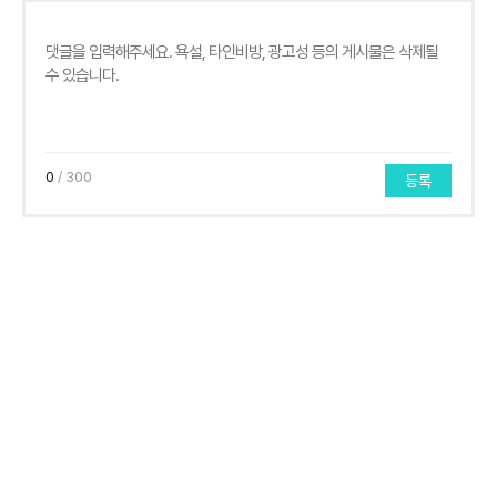
0
/ 300
등록