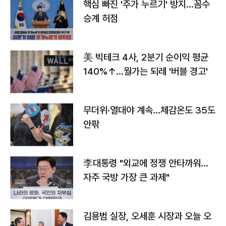
핵심 빠진 '주가 누르기' 방지…꼼수
승계 허점
美 빅테크 4사, 2분기 순이익 평균
140%↑…월가는 되레 '버블 경고'
무더위·열대야 계속…체감온도 35도
안팎
李대통령 "외교에 정쟁 안타까워…
자주 국방 가장 큰 과제"
김용범 실장, 오세훈 시장과 오늘 오