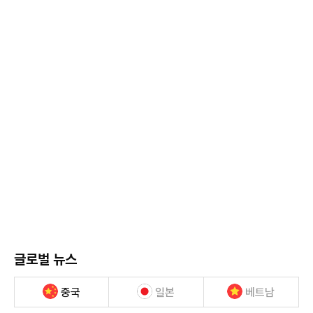
글로벌 뉴스
중국
일본
베트남