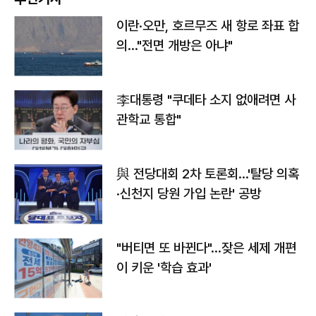
이란·오만, 호르무즈 새 항로 좌표 합
의…"전면 개방은 아냐"
李대통령 "쿠데타 소지 없애려면 사
관학교 통합"
與 전당대회 2차 토론회…'탈당 의혹
·신천지 당원 가입 논란' 공방
"버티면 또 바뀐다"…잦은 세제 개편
이 키운 '학습 효과'