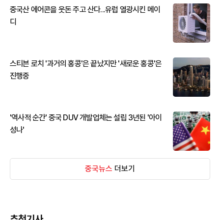
중국산 에어콘을 웃돈 주고 산다...유럽 열광시킨 메이
디
스티븐 로치 '과거의 홍콩'은 끝났지만 '새로운 홍콩'은
진행중
'역사적 순간' 중국 DUV 개발업체는 설립 3년된 '아이
성나'
중국뉴스
더보기
추천기사