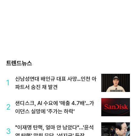
트렌드뉴스
신남성연대 배인규 대표 사망…인천 아
1
파트서 숨진 채 발견
샌디스크, AI 수요에 '매출 4.7배'…가
2
이던스 실망에 '주가는 하락'
"이재명 탄핵, 얼마 안 남았다"...'윤석
3
열 탄핵' 맞힌 무당, '성지글' 등장