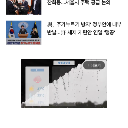
찬회동...서울시 주택 공급 논의
與, '주가누르기 방지' 정부안에 내부
반발…野 세제 개편안 연일 '맹공'
더보기
arrow_forward_ios
Unmute