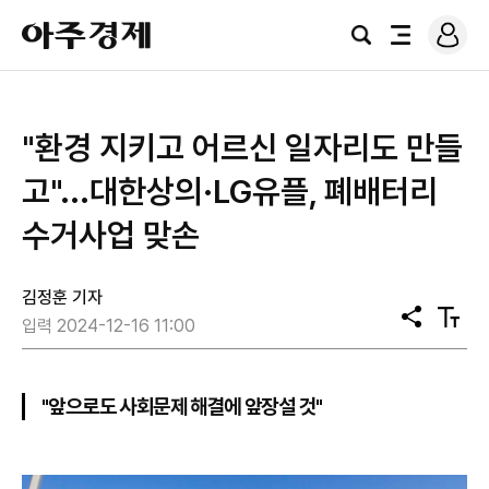
로
아
그
검
전
주
인
색
체
경
메
제
뉴
"환경 지키고 어르신 일자리도 만들
고"...대한상의·LG유플, 폐배터리
수거사업 맞손
김정훈 기자
공
텍
입력 2024-12-16 11:00
유
스
트
크
기
"앞으로도 사회문제 해결에 앞장설 것"