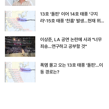
13호 '돌핀' 이어 14호 태풍 '구지
라'·15호 태풍 '찬홈' 발생…현재 위
치와 이동경로는?
이상준, LA 공연 논란에 사과 "너무
죄송…연구하고 공부할 것"
폭염 몰고 오는 13호 태풍 '돌핀'…이
동 경로는?