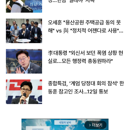
정…한밤 '열대야' 지속
오세훈 "용산공원 주택공급 동의 못
해" vs 與 "정치적 어젠다로 사용"
맞불
李대통령 "외신서 보던 폭염 상황 현
실로…모든 행정력 총동원하라"
종합특검, '계엄 당정대 회의 참석' 한
동훈 참고인 조사...12일 통보
더보기
arrow_forward_ios