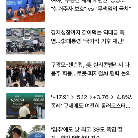
여야, '부동산 세제 개편안' 공방…
"실거주자 보호" vs "무책임의 극치"
경제성장까지 갉아먹는 역대급 폭
염…李대통령 "국가적 기후 재난"
구광모-젠슨황, 美 실리콘밸리서 다
음주 회동…로봇·피지컬AI 협력 논의
'+17.91→-5.12→+3.76→-4.8%'…'
종레' 규제에도 여전히 롤러코스터
타는 코스피
'입추'에도 낮 최고 39도 폭염 절