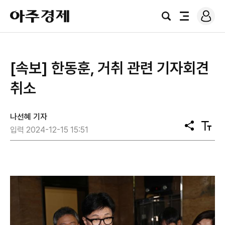
로
아
그
검
전
주
인
색
체
경
메
제
뉴
[속보] 한동훈, 거취 관련 기자회견
취소
나선혜 기자
공
텍
입력 2024-12-15 15:51
유
스
트
크
기