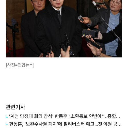
[사진=연합뉴스]
관련기사
'계엄 당정대 회의 참석' 한동훈 "소환통보 안받아"…종합특검 "의원실 수령했다"
한동훈, '보완수사권 폐지'에 필리버스터 예고...첫 야권 공조 가능성