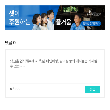
댓글
0
0
/ 300
등록