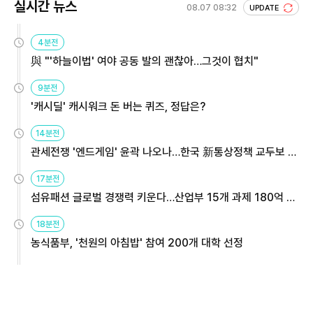
실시간 뉴스
08.07 08:32
UPDATE
4분전
與 "'하늘이법' 여야 공동 발의 괜찮아…그것이 협치"
9분전
'캐시딜' 캐시워크 돈 버는 퀴즈, 정답은?
14분전
관세전쟁 '엔드게임' 윤곽 나오나…한국 新통상정책 교두보 활
용해야
17분전
섬유패션 글로벌 경쟁력 키운다…산업부 15개 과제 180억 지
원
18분전
농식품부, '천원의 아침밥' 참여 200개 대학 선정