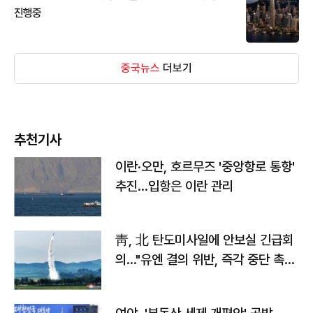
진행중
중국뉴스
더보기
추천기사
이란·오만, 호르무즈 '중앙항로 통항'
추진…입항은 이란 관리
靑, 北 탄도미사일에 안보실 긴급회
의…"유엔 결의 위반, 즉각 중단 촉
구"