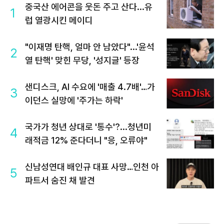
중국산 에어콘을 웃돈 주고 산다...유
1
럽 열광시킨 메이디
"이재명 탄핵, 얼마 안 남았다"...'윤석
2
열 탄핵' 맞힌 무당, '성지글' 등장
샌디스크, AI 수요에 '매출 4.7배'…가
3
이던스 실망에 '주가는 하락'
국가가 청년 상대로 '통수'?...청년미
4
래적금 12% 준다더니 "응, 오류야"
신남성연대 배인규 대표 사망…인천 아
5
파트서 숨진 채 발견