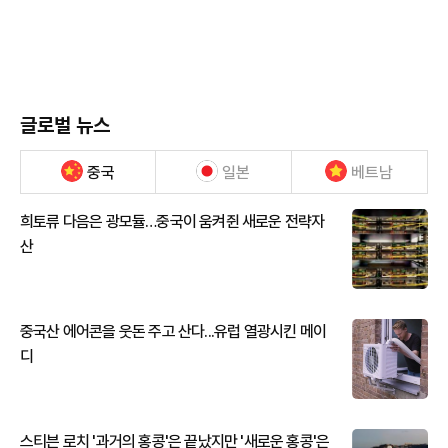
글로벌 뉴스
중국
일본
베트남
희토류 다음은 광모듈…중국이 움켜쥔 새로운 전략자
산
중국산 에어콘을 웃돈 주고 산다...유럽 열광시킨 메이
디
스티븐 로치 '과거의 홍콩'은 끝났지만 '새로운 홍콩'은