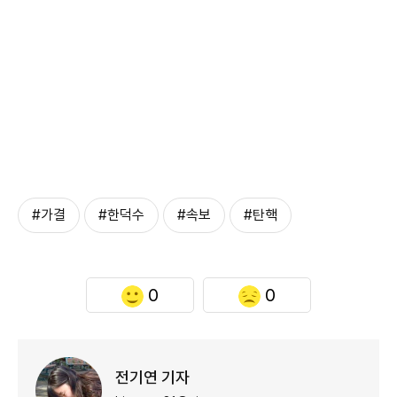
#가결
#한덕수
#속보
#탄핵
0
0
전기연 기자