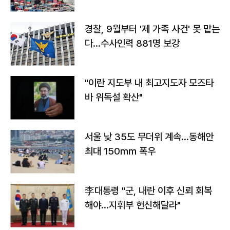
경찰, 9월부터 '제 가족 사건' 못 맡는
다…수사인력 881명 보강
"이란 지도부 내 최고지도자 모즈타
바 위독설 확산"
서울 낮 35도 무더위 계속…동해안
최대 150㎜ 폭우
李대통령 "군, 내란 이후 신뢰 회복
해야…지휘부 헌신해달라"