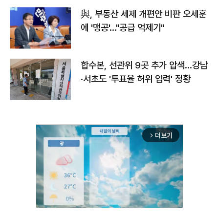
與, 부동산 세제 개편안 비판 오세훈
에 '맹공'…"공급 억제기"
합수본, 선관위 9곳 추가 압색…강남
·서초도 '투표율 허위 입력' 정황
더보기
arrow_forward_ios