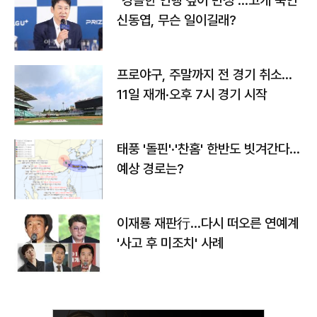
"경솔한 언행 깊이 반성"…고개 숙인
신동엽, 무슨 일이길래?
프로야구, 주말까지 전 경기 취소…
11일 재개·오후 7시 경기 시작
태풍 '돌핀'·'찬홈' 한반도 빗겨간다…
예상 경로는?
이재룡 재판行…다시 떠오른 연예계
'사고 후 미조치' 사례