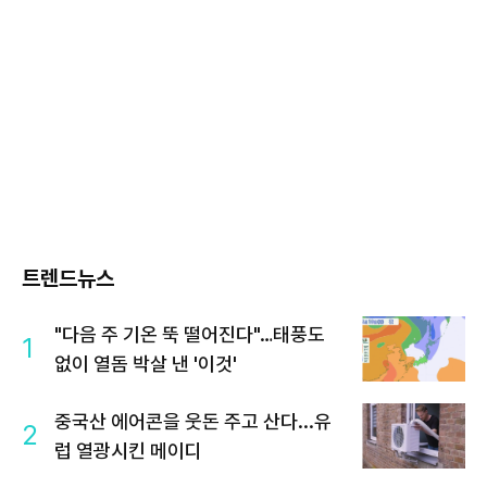
트렌드뉴스
"다음 주 기온 뚝 떨어진다"…태풍도
1
없이 열돔 박살 낸 '이것'
중국산 에어콘을 웃돈 주고 산다...유
2
럽 열광시킨 메이디