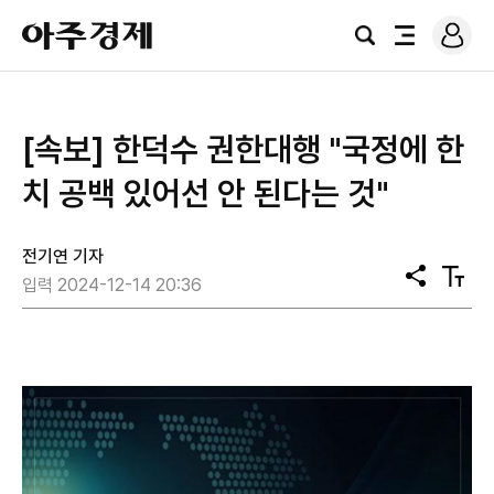
로
아
그
검
전
주
인
색
체
경
메
제
뉴
[속보] 한덕수 권한대행 "국정에 한
치 공백 있어선 안 된다는 것"
전기연 기자
공
텍
입력 2024-12-14 20:36
유
스
트
크
기