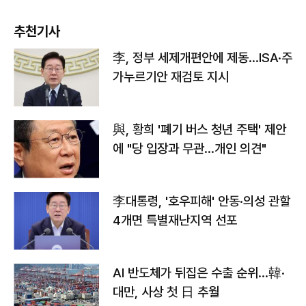
추천기사
李, 정부 세제개편안에 제동…ISA·주
가누르기안 재검토 지시
與, 황희 '폐기 버스 청년 주택' 제안
에 "당 입장과 무관…개인 의견"
李대통령, '호우피해' 안동·의성 관할
4개면 특별재난지역 선포
AI 반도체가 뒤집은 수출 순위…韓·
대만, 사상 첫 日 추월