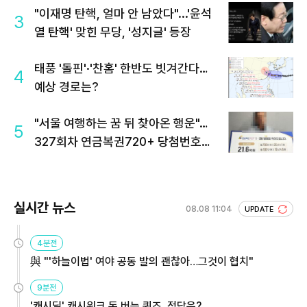
"이재명 탄핵, 얼마 안 남았다"...'윤석
3
열 탄핵' 맞힌 무당, '성지글' 등장
태풍 '돌핀'·'찬홈' 한반도 빗겨간다…
4
예상 경로는?
"서울 여행하는 꿈 뒤 찾아온 행운"…
5
327회차 연금복권720+ 당첨번호조
회 주목
실시간 뉴스
08.08 11:04
UPDATE
4분전
與 "'하늘이법' 여야 공동 발의 괜찮아…그것이 협치"
9분전
'캐시딜' 캐시워크 돈 버는 퀴즈, 정답은?