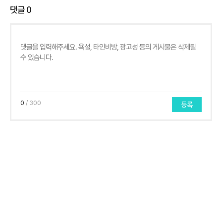
댓글
0
0
/ 300
등록