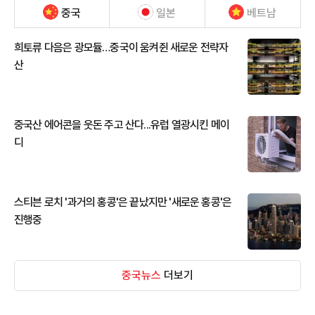
중국
일본
베트남
희토류 다음은 광모듈…중국이 움켜쥔 새로운 전략자
산
중국산 에어콘을 웃돈 주고 산다...유럽 열광시킨 메이
디
스티븐 로치 '과거의 홍콩'은 끝났지만 '새로운 홍콩'은
진행중
중국뉴스
더보기