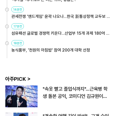
14분전
관세전쟁 '엔드게임' 윤곽 나오나…한국 新통상정책 교두보 활
용해야
17분전
섬유패션 글로벌 경쟁력 키운다…산업부 15개 과제 180억 지
원
18분전
농식품부, '천원의 아침밥' 참여 200개 대학 선정
아주PICK >
"속옷 빨고 졸업식까지"…근육병 학
생 돌본 공익, 코미디언 김규원이었
다