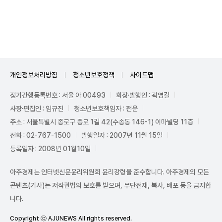
Unmute
개인정보처리방침
청소년보호정책
사이트맵
정기간행등록번호 : 서울 아 00493
회장·발행인 : 곽영길
사장·편집인 : 임규진
청소년보호책임자 : 전운
주소 : 서울특별시 종로구 종로 1길 42(수송동 146-1) 이마빌딩 11층
전화 : 02-767-1500
발행일자 : 2007년 11월 15일
등록일자 : 2008년 01월10일
아주경제는 인터넷신문윤리위원회 윤리강령을 준수합니다. 아주경제의 모든
콘텐츠(기사)는 저작권법의 보호를 받으며, 무단전재, 복사, 배포 등을 금지합
니다.
Copyright ⓒ AJUNEWS All rights reserved.