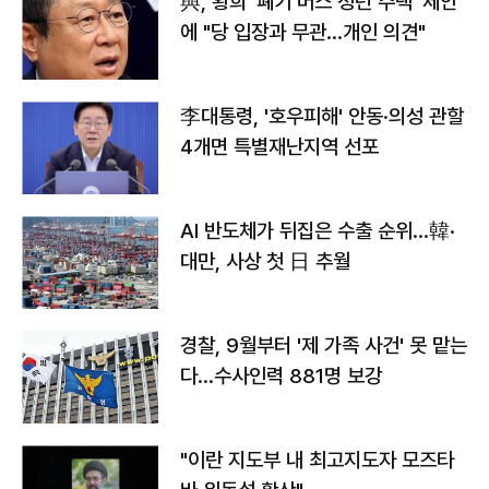
與, 황희 '폐기 버스 청년 주택' 제안
에 "당 입장과 무관…개인 의견"
李대통령, '호우피해' 안동·의성 관할
4개면 특별재난지역 선포
AI 반도체가 뒤집은 수출 순위…韓·
대만, 사상 첫 日 추월
경찰, 9월부터 '제 가족 사건' 못 맡는
다…수사인력 881명 보강
"이란 지도부 내 최고지도자 모즈타