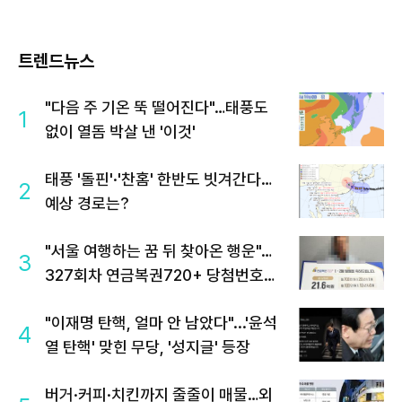
트렌드뉴스
"다음 주 기온 뚝 떨어진다"…태풍도
1
없이 열돔 박살 낸 '이것'
태풍 '돌핀'·'찬홈' 한반도 빗겨간다…
2
예상 경로는?
"서울 여행하는 꿈 뒤 찾아온 행운"…
3
327회차 연금복권720+ 당첨번호조
회 주목
"이재명 탄핵, 얼마 안 남았다"...'윤석
4
열 탄핵' 맞힌 무당, '성지글' 등장
버거·커피·치킨까지 줄줄이 매물…외