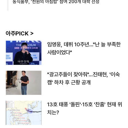
농식품부, '천원의 아침밥' 참여 200개 대학 선정
아주PICK >
임영웅, 데뷔 10주년…"난 늘 부족한
사람이었다"
"광고주들이 찾아줘"…진태현, '이숙
캠' 하차 후 근황 공개
13호 태풍 '돌핀'·15호 '찬홈' 현재 위
치는?