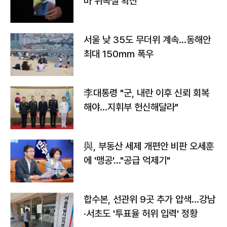
바 위독설 확산"
서울 낮 35도 무더위 계속…동해안
최대 150㎜ 폭우
李대통령 "군, 내란 이후 신뢰 회복
해야…지휘부 헌신해달라"
與, 부동산 세제 개편안 비판 오세훈
에 '맹공'…"공급 억제기"
합수본, 선관위 9곳 추가 압색…강남
·서초도 '투표율 허위 입력' 정황