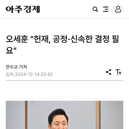
로
아
그
검
전
주
인
색
체
경
메
제
뉴
오세훈 "헌재, 공정·신속한 결정 필
요"
안수교 기자
공
텍
입력 2024-12-14 20:42
유
스
트
크
기