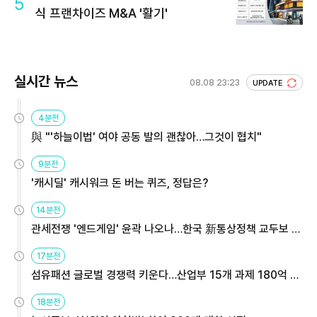
5
식 프랜차이즈 M&A '활기'
실시간 뉴스
08.08 23:23
UPDATE
4분전
與 "'하늘이법' 여야 공동 발의 괜찮아…그것이 협치"
9분전
'캐시딜' 캐시워크 돈 버는 퀴즈, 정답은?
14분전
관세전쟁 '엔드게임' 윤곽 나오나…한국 新통상정책 교두보 활
용해야
17분전
섬유패션 글로벌 경쟁력 키운다…산업부 15개 과제 180억 지
원
18분전