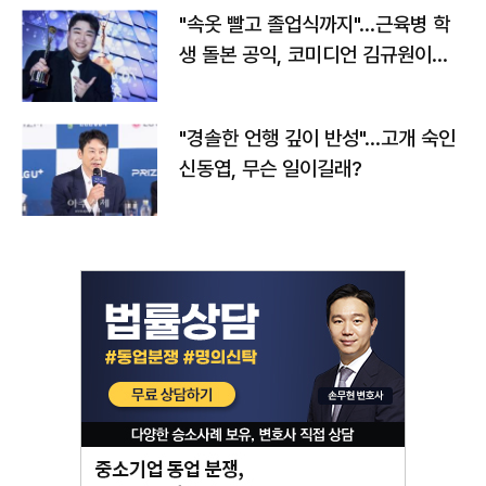
"속옷 빨고 졸업식까지"…근육병 학
생 돌본 공익, 코미디언 김규원이었
다
"경솔한 언행 깊이 반성"…고개 숙인
신동엽, 무슨 일이길래?