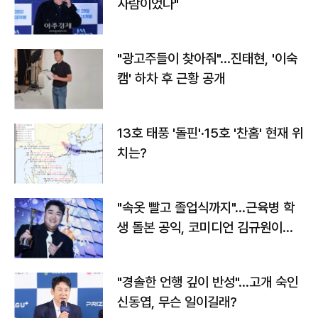
사람이었다"
"광고주들이 찾아줘"…진태현, '이숙
캠' 하차 후 근황 공개
13호 태풍 '돌핀'·15호 '찬홈' 현재 위
치는?
"속옷 빨고 졸업식까지"…근육병 학
생 돌본 공익, 코미디언 김규원이었
다
"경솔한 언행 깊이 반성"…고개 숙인
신동엽, 무슨 일이길래?