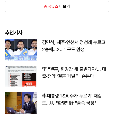
중국뉴스
더보기
추천기사
김민석, 제주·인천서 정청래 누르고
2승째…2대1 구도 완성
李 "결혼, 희망찬 새 출발돼야"… 대
출·청약 '결혼 페널티' 손본다
李대통령 'ISA·주가 누르기' 재검
토…與 "환영" 野 "졸속 국정"