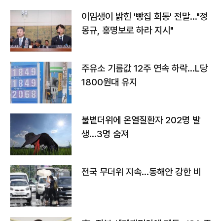
이임생이 밝힌 '빵집 회동' 전말…"정
몽규, 홍명보로 하라 지시"
주유소 기름값 12주 연속 하락…L당
1800원대 유지
불볕더위에 온열질환자 202명 발
생…3명 숨져
전국 무더위 지속…동해안 강한 비