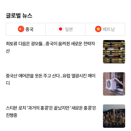
글로벌 뉴스
중국
일본
베트남
희토류 다음은 광모듈…중국이 움켜쥔 새로운 전략자
산
중국산 에어콘을 웃돈 주고 산다...유럽 열광시킨 메이
디
스티븐 로치 '과거의 홍콩'은 끝났지만 '새로운 홍콩'은
진행중