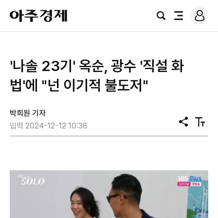
로
아
그
검
전
주
인
색
체
경
메
제
뉴
'나솔 23기' 옥순, 광수 '직설 화
법'에 "넌 이기적 불도저"
박희원 기자
공
텍
입력 2024-12-12 10:38
유
스
트
크
기