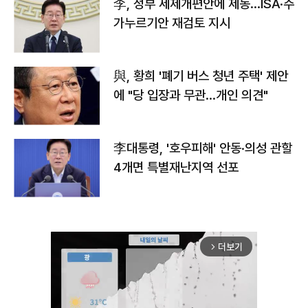
李, 정부 세제개편안에 제동…ISA·주
가누르기안 재검토 지시
與, 황희 '폐기 버스 청년 주택' 제안
에 "당 입장과 무관…개인 의견"
李대통령, '호우피해' 안동·의성 관할
4개면 특별재난지역 선포
더보기
arrow_forward_ios