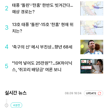
태풍 '돌핀'·'찬홈' 한반도 빗겨간다…
2
예상 경로는?
13호 태풍 '돌핀'·15호 '찬홈' 현재 위
3
치는?
4
'축구의 신' 메시 부친상…향년 68세
"10억 넣어도 25만원"?…SK하이닉
5
스, '쥐꼬리 배당금' 여론 보니
실시간 뉴스
08.09 16:34
UPDATE
4분전