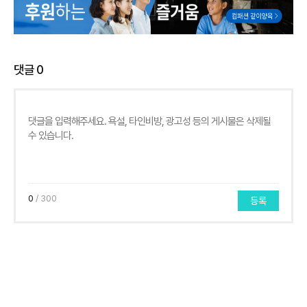
댓글
0
0
/ 300
등록