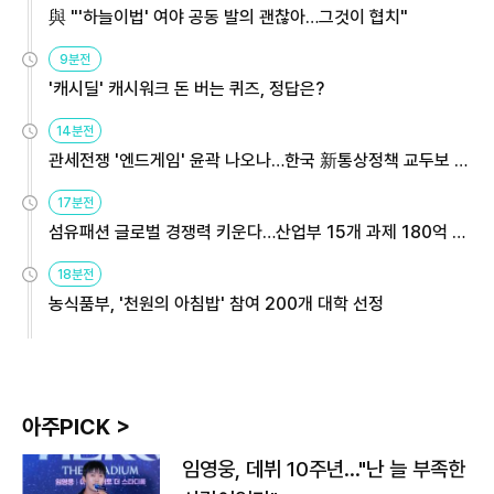
與 "'하늘이법' 여야 공동 발의 괜찮아…그것이 협치"
9분전
'캐시딜' 캐시워크 돈 버는 퀴즈, 정답은?
14분전
관세전쟁 '엔드게임' 윤곽 나오나…한국 新통상정책 교두보 활
용해야
17분전
섬유패션 글로벌 경쟁력 키운다…산업부 15개 과제 180억 지
원
18분전
농식품부, '천원의 아침밥' 참여 200개 대학 선정
아주PICK >
임영웅, 데뷔 10주년…"난 늘 부족한