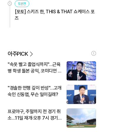
5분전
[포토] 스키즈 한, THIS & THAT 쇼케이스 포
즈
아주PICK
"속옷 빨고 졸업식까지"…근육
병 학생 돌본 공익, 코미디언 김
규원이었다
"경솔한 언행 깊이 반성"…고개
숙인 신동엽, 무슨 일이길래?
프로야구, 주말까지 전 경기 취
소…11일 재개·오후 7시 경기
시작