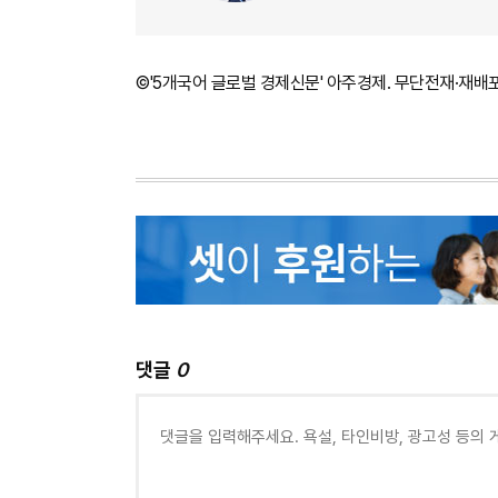
©'5개국어 글로벌 경제신문' 아주경제. 무단전재·재배
댓글
0