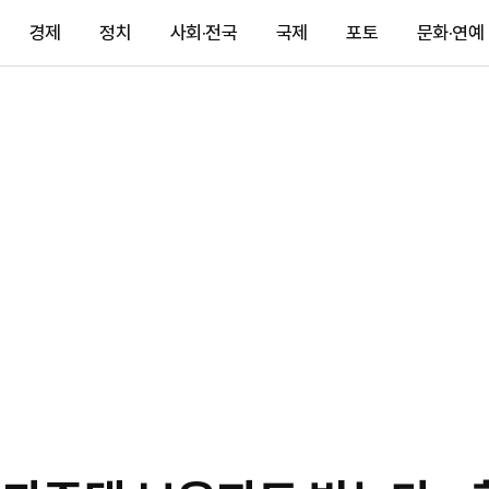
경제
정치
사회·전국
국제
포토
문화·연예