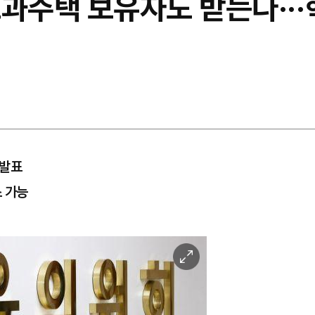
초과주택 보유자도 받는다··
 발표
스 가능
이
미
지