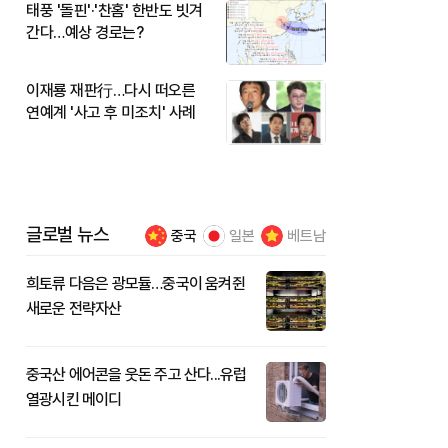
태풍 '돌핀'·'찬홈' 한반도 빗겨
간다…예상 경로는?
이재룡 재판行…다시 떠오른
연예계 '사고 후 미조치' 사례
글로벌 뉴스
중국
일본
베트남
희토류 다음은 광모듈…중국이 움켜쥔
새로운 전략자산
중국산 에어콘을 웃돈 주고 산다...유럽
열광시킨 메이디