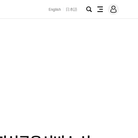
로
English
日本語
그
검
전
인
색
체
메
뉴