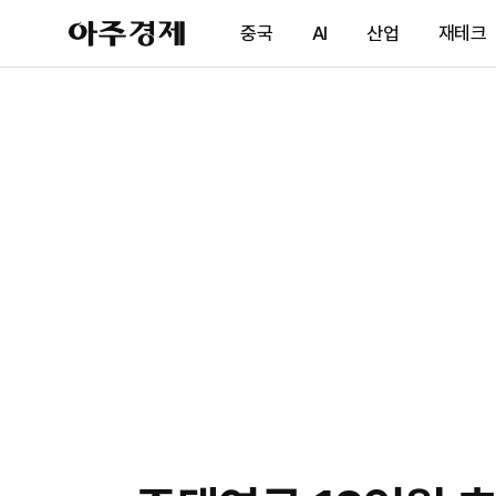
아
중국
AI
산업
재테크
주
경
제