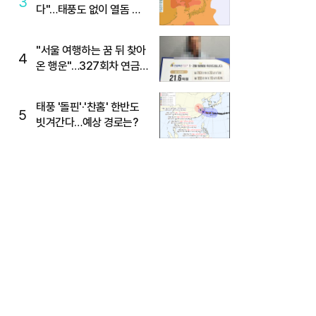
3
다"…태풍도 없이 열돔 박
살 낸 '이것'
"서울 여행하는 꿈 뒤 찾아
4
온 행운"…327회차 연금
복권720+ 당첨번호조회
주목
태풍 '돌핀'·'찬홈' 한반도
5
빗겨간다…예상 경로는?