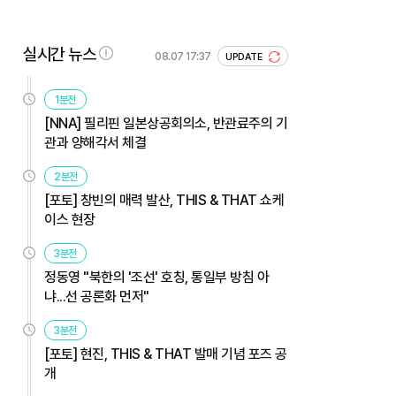
실시간 뉴스
08.07 17:37
UPDATE
1분전
[NNA] 필리핀 일본상공회의소, 반관료주의 기
관과 양해각서 체결
2분전
[포토] 창빈의 매력 발산, THIS & THAT 쇼케
이스 현장
3분전
정동영 "북한의 '조선' 호칭, 통일부 방침 아
냐...선 공론화 먼저"
3분전
[포토] 현진, THIS & THAT 발매 기념 포즈 공
개