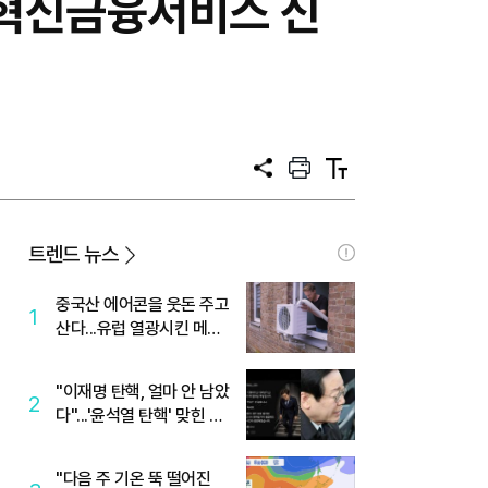
·혁신금융서비스 신
공
프
텍
유
린
스
트
트
크
기
트렌드 뉴스
중국산 에어콘을 웃돈 주고
1
산다...유럽 열광시킨 메이
디
"이재명 탄핵, 얼마 안 남았
2
다"...'윤석열 탄핵' 맞힌 무
당, '성지글' 등장
"다음 주 기온 뚝 떨어진