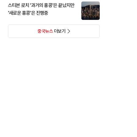
스티븐 로치 '과거의 홍콩'은 끝났지만
'새로운 홍콩'은 진행중
중국뉴스
더보기