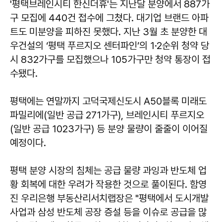
'평택브레인시티 한신더휴'는 지난달 분양에서 887가
구 모집에 440건 접수에 그쳤다. 대기업 브랜드 아파
트도 미분양을 피하진 못했다. 지난 3월 초 분양한 대
우건설의 ‘평택 푸르지오 센터파인’의 1·2순위 청약 당
시 832가구를 모집했으나 105가구만 청약 통장이 접
수됐다.
평택에는 연말까지 고덕국제신도시 A50블록 미래도
파밀리에(일반 공급 271가구), 브레인시티 푸르지오
(일반 공급 1023가구) 등 분양 물량이 줄줄이 이어질
예정이다.
평택 분양 시장의 침체는 공급 물량 과잉과 반도체 업
황 회복에 대한 우려가 작용한 것으로 풀이된다. 함영
진 우리은행 부동산리서치랩장은 "평택에서 도시개발
사업과 삼성 반도체 공장 증설 등을 이슈로 공급을 많