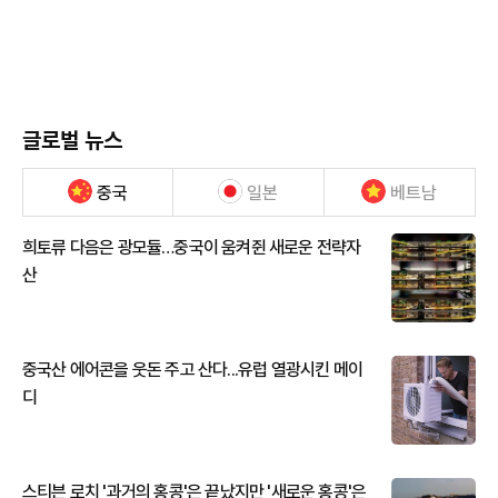
글로벌 뉴스
중국
일본
베트남
희토류 다음은 광모듈…중국이 움켜쥔 새로운 전략자
산
중국산 에어콘을 웃돈 주고 산다...유럽 열광시킨 메이
디
스티븐 로치 '과거의 홍콩'은 끝났지만 '새로운 홍콩'은