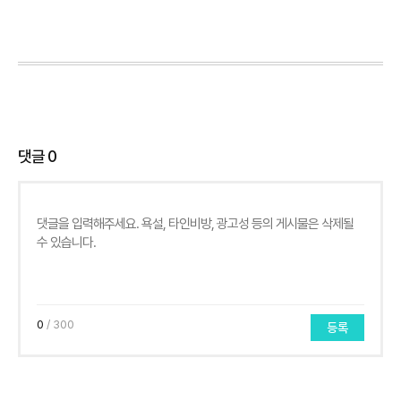
댓글
0
0
/ 300
등록