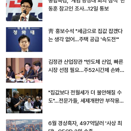
종합특검, '계엄 당정대 회의 참석' 한
동훈 참고인 조사...12일 통보
靑 홍보수석 "세금으로 집값 잡겠다
는 생각 없어…주택 공급 '속도전'"
김정관 산업장관 "반도체 산업, 빠른
시장 선점 필요…주52시간제 손봐
야"
"집값보다 전월세가 더 불안해질 수
도"…전문가들, 세제개편안 부작용
우려
6월 경상흑자, 497억달러 '사상 최