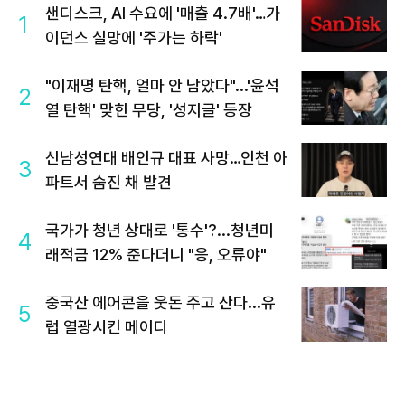
샌디스크, AI 수요에 '매출 4.7배'…가
1
이던스 실망에 '주가는 하락'
"이재명 탄핵, 얼마 안 남았다"...'윤석
2
열 탄핵' 맞힌 무당, '성지글' 등장
신남성연대 배인규 대표 사망…인천 아
3
파트서 숨진 채 발견
국가가 청년 상대로 '통수'?...청년미
4
래적금 12% 준다더니 "응, 오류야"
중국산 에어콘을 웃돈 주고 산다...유
5
럽 열광시킨 메이디