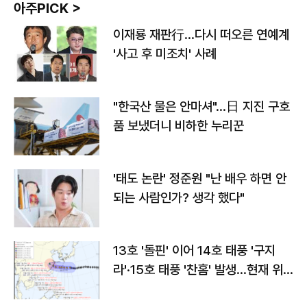
아주PICK >
이재룡 재판行…다시 떠오른 연예계
'사고 후 미조치' 사례
"한국산 물은 안마셔"…日 지진 구호
품 보냈더니 비하한 누리꾼
'태도 논란' 정준원 "난 배우 하면 안
되는 사람인가? 생각 했다"
13호 '돌핀' 이어 14호 태풍 '구지
라'·15호 태풍 '찬홈' 발생…현재 위
치와 이동경로는?