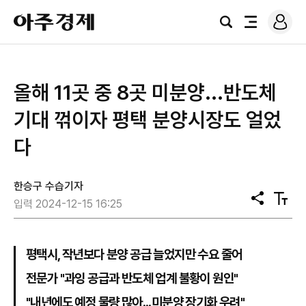
로
아
그
검
전
주
인
색
체
경
메
제
뉴
올해 11곳 중 8곳 미분양...반도체
기대 꺾이자 평택 분양시장도 얼었
다
한승구 수습기자
공
텍
입력 2024-12-15 16:25
유
스
트
크
기
평택시, 작년보다 분양 공급 늘었지만 수요 줄어
전문가 "과잉 공급과 반도체 업계 불황이 원인"
"내년에도 예정 물량 많아...미분양 장기화 우려"