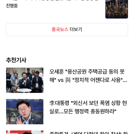
진행중
중국뉴스
더보기
추천기사
오세훈 "용산공원 주택공급 동의 못
해" vs 與 "정치적 어젠다로 사용"
맞불
李대통령 "외신서 보던 폭염 상황 현
실로…모든 행정력 총동원하라"