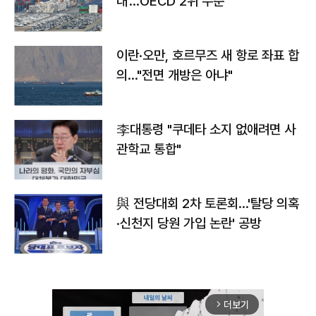
대'…OECD 2위 수준
이란·오만, 호르무즈 새 항로 좌표 합
의…"전면 개방은 아냐"
李대통령 "쿠데타 소지 없애려면 사
관학교 통합"
與 전당대회 2차 토론회…'탈당 의혹
·신천지 당원 가입 논란' 공방
더보기
arrow_forward_ios