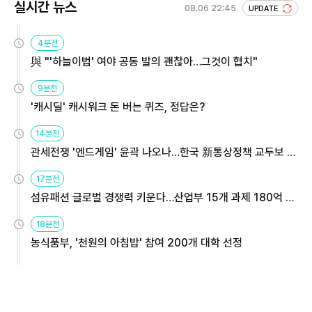
실시간 뉴스
08.06 22:45
UPDATE
4분전
與 "'하늘이법' 여야 공동 발의 괜찮아…그것이 협치"
9분전
'캐시딜' 캐시워크 돈 버는 퀴즈, 정답은?
14분전
관세전쟁 '엔드게임' 윤곽 나오나…한국 新통상정책 교두보 활
용해야
17분전
섬유패션 글로벌 경쟁력 키운다…산업부 15개 과제 180억 지
원
18분전
농식품부, '천원의 아침밥' 참여 200개 대학 선정