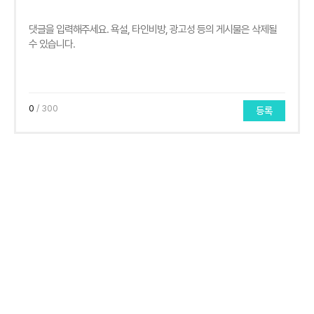
0
/ 300
등록