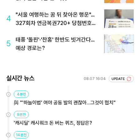
"서울 여행하는 꿈 뒤 찾아온 행운"…
4
327회차 연금복권720+ 당첨번호조
회 주목
태풍 '돌핀'·'찬홈' 한반도 빗겨간다…
5
예상 경로는?
실시간 뉴스
08.07 16:04
UPDATE
4분전
與 "'하늘이법' 여야 공동 발의 괜찮아…그것이 협치"
9분전
'캐시딜' 캐시워크 돈 버는 퀴즈, 정답은?
14분전