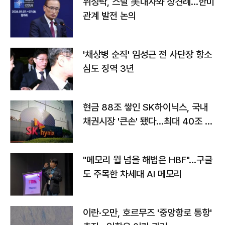
위성락, 스틸 美대사와 상견례…한미
관계 발전 논의
'채상병 순직' 임성근 전 사단장 항소
심도 징역 3년
현금 88조 쌓인 SK하이닉스, 국내
채권시장 '큰손' 됐다…최대 40조 투
자
"메모리 월 넘을 해법은 HBF"…구글
도 주목한 차세대 AI 메모리
이란·오만, 호르무즈 '중앙항로 통항'