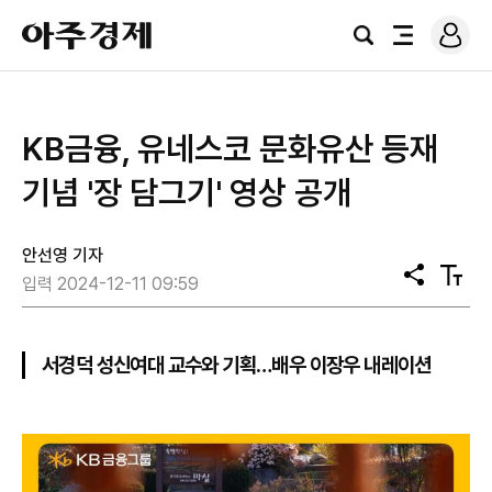
로
아
그
검
전
주
인
색
체
경
메
제
뉴
KB금융, 유네스코 문화유산 등재
기념 '장 담그기' 영상 공개
안선영 기자
공
텍
입력 2024-12-11 09:59
유
스
트
크
기
서경덕 성신여대 교수와 기획…배우 이장우 내레이션