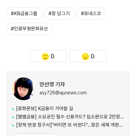
#KB금융그룹
#장 담그기
#유네스코
#인류무형문화유산
0
0
안선영 기자
asy728@ajunews.com
[광화문뷰] K금융이 가야할 길
[별별금융] 소상공인 필수 신용카드? 입소문으로 2만장 발급
[정책 변경 청구서]"버티면 또 바뀐다"…잦은 세제 개편이 키운 '학습 효과'