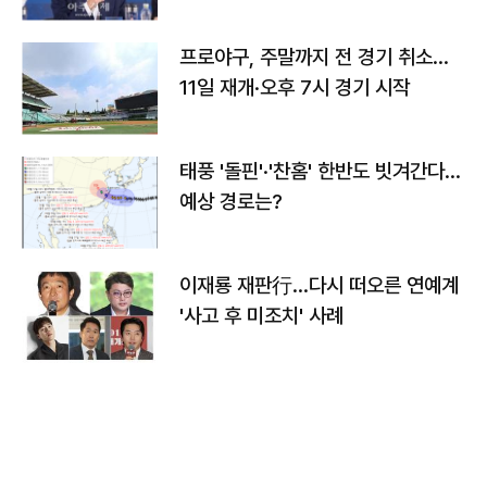
프로야구, 주말까지 전 경기 취소…
11일 재개·오후 7시 경기 시작
태풍 '돌핀'·'찬홈' 한반도 빗겨간다…
예상 경로는?
이재룡 재판行…다시 떠오른 연예계
'사고 후 미조치' 사례