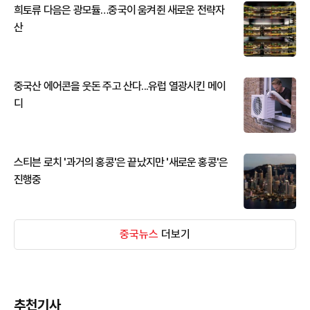
희토류 다음은 광모듈…중국이 움켜쥔 새로운 전략자
산
중국산 에어콘을 웃돈 주고 산다...유럽 열광시킨 메이
디
스티븐 로치 '과거의 홍콩'은 끝났지만 '새로운 홍콩'은
진행중
중국뉴스
더보기
추천기사