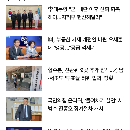
李대통령 "군, 내란 이후 신뢰 회복
해야…지휘부 헌신해달라"
與, 부동산 세제 개편안 비판 오세훈
에 '맹공'…"공급 억제기"
합수본, 선관위 9곳 추가 압색…강남
·서초도 '투표율 허위 입력' 정황
국민의힘 윤리위, '돌려차기 실언' 서
범수·진종오 징계절차 개시