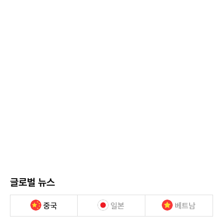
글로벌 뉴스
중국
일본
베트남