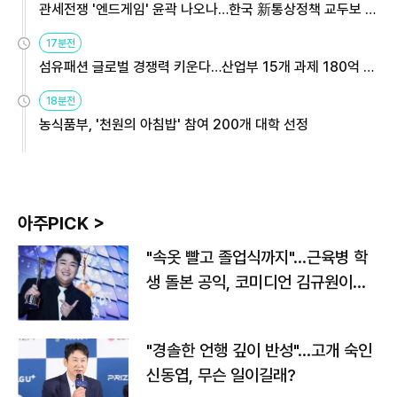
관세전쟁 '엔드게임' 윤곽 나오나…한국 新통상정책 교두보 활
용해야
17분전
섬유패션 글로벌 경쟁력 키운다…산업부 15개 과제 180억 지
원
18분전
농식품부, '천원의 아침밥' 참여 200개 대학 선정
아주PICK >
"속옷 빨고 졸업식까지"…근육병 학
생 돌본 공익, 코미디언 김규원이었
다
"경솔한 언행 깊이 반성"…고개 숙인
신동엽, 무슨 일이길래?