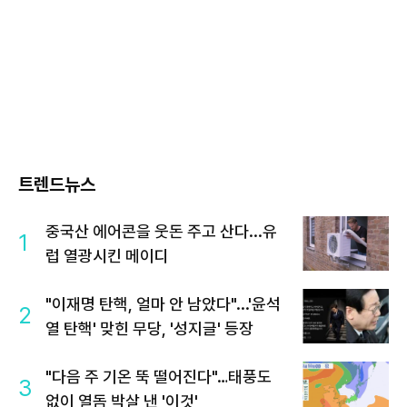
트렌드뉴스
중국산 에어콘을 웃돈 주고 산다...유
1
럽 열광시킨 메이디
"이재명 탄핵, 얼마 안 남았다"...'윤석
2
열 탄핵' 맞힌 무당, '성지글' 등장
"다음 주 기온 뚝 떨어진다"…태풍도
3
없이 열돔 박살 낸 '이것'