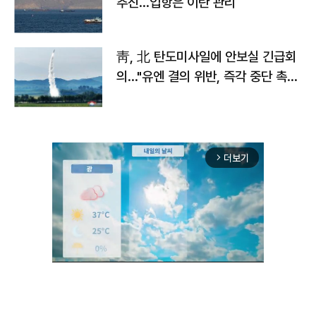
추진…입항은 이란 관리
靑, 北 탄도미사일에 안보실 긴급회
의…"유엔 결의 위반, 즉각 중단 촉
구"
더보기
arrow_forward_ios
Unmute