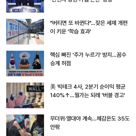
"버티면 또 바뀐다"…잦은 세제 개편
이 키운 '학습 효과'
핵심 빠진 '주가 누르기' 방지…꼼수
승계 허점
美 빅테크 4사, 2분기 순이익 평균
140%↑…월가는 되레 '버블 경고'
무더위·열대야 계속…체감온도 35도
안팎