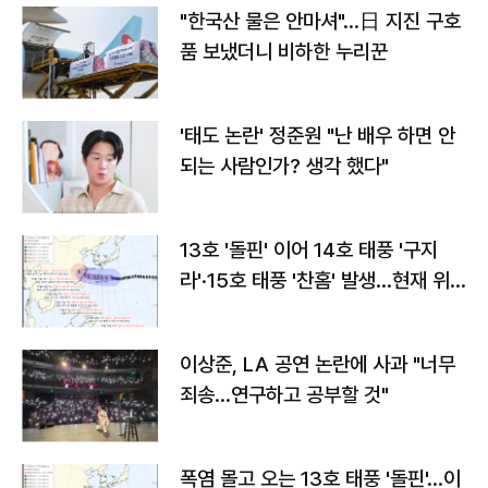
"한국산 물은 안마셔"…日 지진 구호
품 보냈더니 비하한 누리꾼
'태도 논란' 정준원 "난 배우 하면 안
되는 사람인가? 생각 했다"
13호 '돌핀' 이어 14호 태풍 '구지
라'·15호 태풍 '찬홈' 발생…현재 위
치와 이동경로는?
이상준, LA 공연 논란에 사과 "너무
죄송…연구하고 공부할 것"
폭염 몰고 오는 13호 태풍 '돌핀'…이