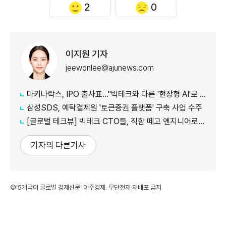
2
0
이지원 기자
jeewonlee@ajunews.com
마키나락스, IPO 출사표…"빅테크와 다른 '현장형 AI'로 승부"
삼성SDS, 예탁결제원 '토큰증권 플랫폼' 구축 사업 수주
[글로벌 테크뷰] 빅테크 CTO들, 직함 떼고 엔지니어로 유턴...'앤트로픽행 러시' 이유는
기자의 다른기사
©'5개국어 글로벌 경제신문' 아주경제. 무단전재·재배포 금지