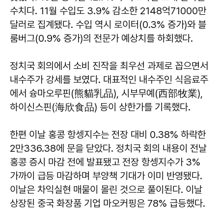
수치다. 11월 수입도 3.9% 감소한 2148억71000만
달러로 집계됐다. 수입 역시 로이터(0.3% 증가)와 블
룸버그(0.9% 증가)의 전문가 예상치를 하회했다.
정치국 회의에서 소비 진작을 최우선 과제로 꼽으면서
내수주가 강세를 보였다. 대표적인 내수주인 식음료주
에서 슝마오루핀(熊貓乳品), 시부무예(西部牧業),
하이신스핀(海欣食品) 등이 상한가를 기록했다.
한편 이날 홍콩 항셍지수는 전장 대비 0.38% 하락한
2만336.38에 문을 닫았다. 정치국 회의 내용이 전날
홍콩 증시 마감 전에 발표됐고 전장 항셍지수가 3%
가까이 급등 마감하며 부양책 기대가 이미 반영됐다.
이날은 차익실현 매물이 몰린 것으로 풀이된다. 이날
상장된 중국 화장품 기업 마오커핑은 78% 급등했다.