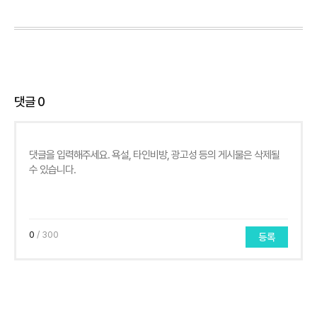
댓글
0
0
/ 300
등록