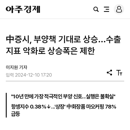
로
아
그
검
전
주
인
색
체
경
메
제
뉴
中증시, 부양책 기대로 상승...수출
지표 악화로 상승폭은 제한
이지원 기자
공
텍
입력 2024-12-10 17:20
유
스
트
크
기
"10년 만에 가장 적극적인 부양 신호...실행은 불확실"
항셍지수 0.38%↓...'상장' 中화장품 마오커핑 78%
급등