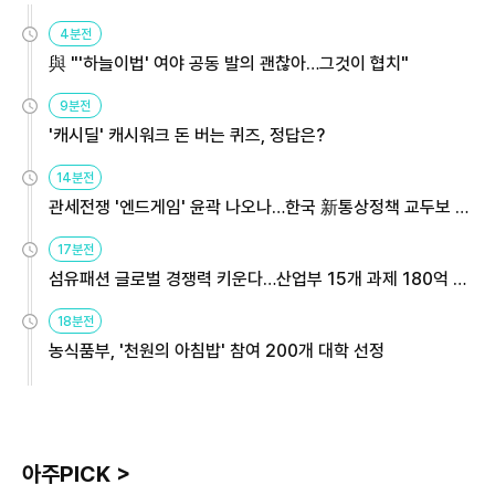
4분전
與 "'하늘이법' 여야 공동 발의 괜찮아…그것이 협치"
9분전
'캐시딜' 캐시워크 돈 버는 퀴즈, 정답은?
14분전
관세전쟁 '엔드게임' 윤곽 나오나…한국 新통상정책 교두보 활
용해야
17분전
섬유패션 글로벌 경쟁력 키운다…산업부 15개 과제 180억 지
원
18분전
농식품부, '천원의 아침밥' 참여 200개 대학 선정
아주PICK >