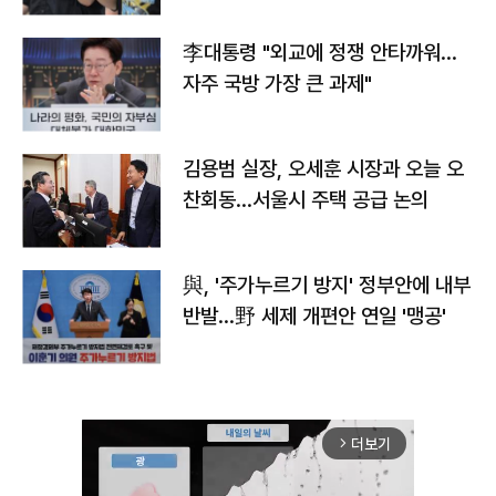
李대통령 "외교에 정쟁 안타까워…
자주 국방 가장 큰 과제"
김용범 실장, 오세훈 시장과 오늘 오
찬회동...서울시 주택 공급 논의
與, '주가누르기 방지' 정부안에 내부
반발…野 세제 개편안 연일 '맹공'
더보기
arrow_forward_ios