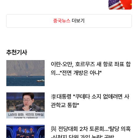
중국뉴스
더보기
추천기사
이란·오만, 호르무즈 새 항로 좌표 합
의…"전면 개방은 아냐"
李대통령 "쿠데타 소지 없애려면 사
관학교 통합"
與 전당대회 2차 토론회…'탈당 의혹
·신천지 당원 가입 논란' 공방