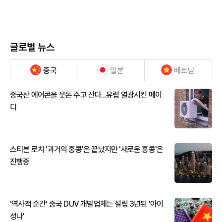
글로벌 뉴스
중국
일본
베트남
중국산 에어콘을 웃돈 주고 산다...유럽 열광시킨 메이
디
스티븐 로치 '과거의 홍콩'은 끝났지만 '새로운 홍콩'은
진행중
'역사적 순간' 중국 DUV 개발업체는 설립 3년된 '아이
성나'