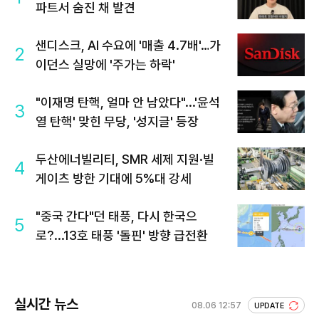
파트서 숨진 채 발견
샌디스크, AI 수요에 '매출 4.7배'…가
2
이던스 실망에 '주가는 하락'
"이재명 탄핵, 얼마 안 남았다"...'윤석
3
열 탄핵' 맞힌 무당, '성지글' 등장
두산에너빌리티, SMR 세제 지원·빌
4
게이츠 방한 기대에 5%대 강세
"중국 간다"던 태풍, 다시 한국으
5
로?...13호 태풍 '돌핀' 방향 급전환
실시간 뉴스
08.06 12:57
UPDATE