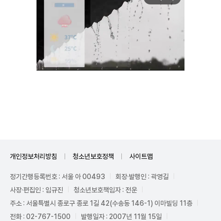
Unmute
개인정보처리방침
청소년보호정책
사이트맵
정기간행등록번호 : 서울 아 00493
회장·발행인 : 곽영길
사장·편집인 : 임규진
청소년보호책임자 : 전운
주소 : 서울특별시 종로구 종로 1길 42(수송동 146-1) 이마빌딩 11층
전화 : 02-767-1500
발행일자 : 2007년 11월 15일