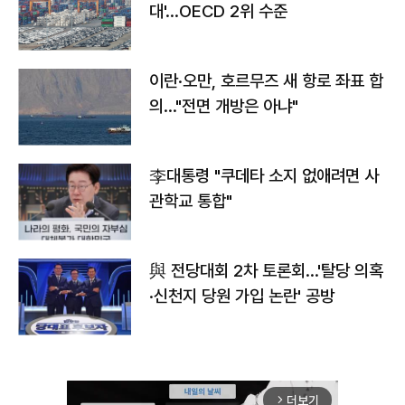
대'…OECD 2위 수준
이란·오만, 호르무즈 새 항로 좌표 합
의…"전면 개방은 아냐"
李대통령 "쿠데타 소지 없애려면 사
관학교 통합"
與 전당대회 2차 토론회…'탈당 의혹
·신천지 당원 가입 논란' 공방
더보기
arrow_forward_ios