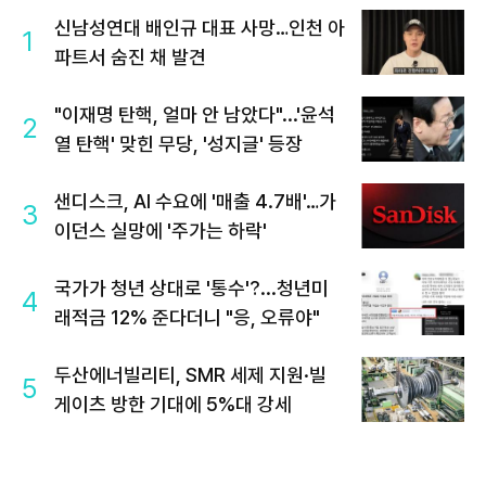
신남성연대 배인규 대표 사망…인천 아
1
파트서 숨진 채 발견
"이재명 탄핵, 얼마 안 남았다"...'윤석
2
열 탄핵' 맞힌 무당, '성지글' 등장
샌디스크, AI 수요에 '매출 4.7배'…가
3
이던스 실망에 '주가는 하락'
국가가 청년 상대로 '통수'?...청년미
4
래적금 12% 준다더니 "응, 오류야"
두산에너빌리티, SMR 세제 지원·빌
5
게이츠 방한 기대에 5%대 강세