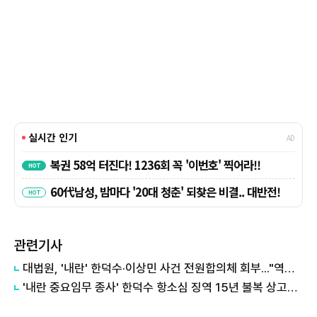
관련기사
대법원, '내란' 한덕수·이상민 사건 전원합의체 회부..."역사적 평가 필요"
'내란 중요임무 종사' 한덕수 항소심 징역 15년 불복 상고…대법 최종 판단