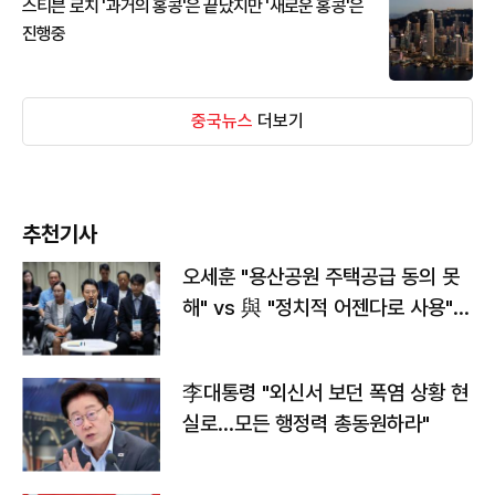
스티븐 로치 '과거의 홍콩'은 끝났지만 '새로운 홍콩'은
진행중
중국뉴스
더보기
추천기사
오세훈 "용산공원 주택공급 동의 못
해" vs 與 "정치적 어젠다로 사용"
맞불
李대통령 "외신서 보던 폭염 상황 현
실로…모든 행정력 총동원하라"