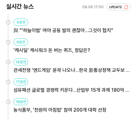
실시간 뉴스
08.06 17:50
UPDATE
4분전
與 "'하늘이법' 여야 공동 발의 괜찮아…그것이 협치"
9분전
'캐시딜' 캐시워크 돈 버는 퀴즈, 정답은?
14분전
관세전쟁 '엔드게임' 윤곽 나오나…한국 新통상정책 교두보 활
용해야
17분전
섬유패션 글로벌 경쟁력 키운다…산업부 15개 과제 180억 지
원
18분전
농식품부, '천원의 아침밥' 참여 200개 대학 선정