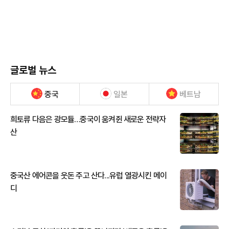
글로벌 뉴스
중국
일본
베트남
희토류 다음은 광모듈…중국이 움켜쥔 새로운 전략자
산
중국산 에어콘을 웃돈 주고 산다...유럽 열광시킨 메이
디