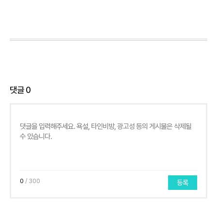
댓글
0
0
/ 300
등록