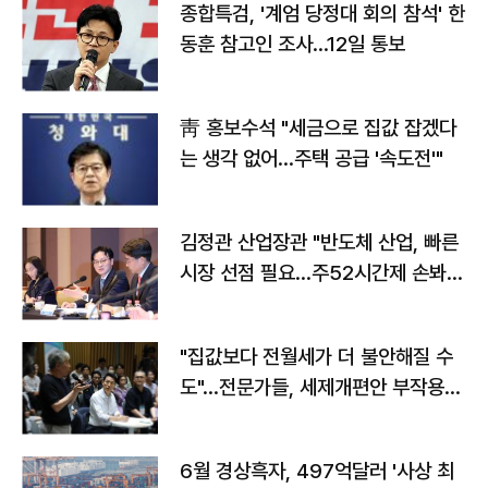
종합특검, '계엄 당정대 회의 참석' 한
동훈 참고인 조사...12일 통보
靑 홍보수석 "세금으로 집값 잡겠다
는 생각 없어…주택 공급 '속도전'"
김정관 산업장관 "반도체 산업, 빠른
시장 선점 필요…주52시간제 손봐
야"
"집값보다 전월세가 더 불안해질 수
도"…전문가들, 세제개편안 부작용
우려
6월 경상흑자, 497억달러 '사상 최