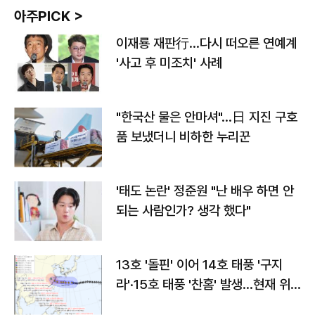
아주PICK >
이재룡 재판行…다시 떠오른 연예계
'사고 후 미조치' 사례
"한국산 물은 안마셔"…日 지진 구호
품 보냈더니 비하한 누리꾼
'태도 논란' 정준원 "난 배우 하면 안
되는 사람인가? 생각 했다"
13호 '돌핀' 이어 14호 태풍 '구지
라'·15호 태풍 '찬홈' 발생…현재 위
치와 이동경로는?