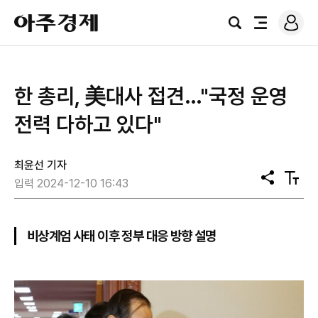
로
아
그
검
전
주
인
색
체
경
메
제
뉴
한 총리, 美대사 접견…"국정 운영
전력 다하고 있다"
최윤선 기자
공
텍
입력 2024-12-10 16:43
유
스
트
크
기
비상계엄 사태 이후 정부 대응 방향 설명