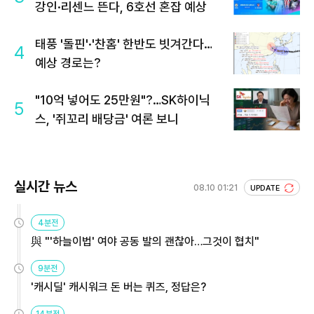
강인·리센느 뜬다, 6호선 혼잡 예상
태풍 '돌핀'·'찬홈' 한반도 빗겨간다…
4
예상 경로는?
"10억 넣어도 25만원"?…SK하이닉
5
스, '쥐꼬리 배당금' 여론 보니
실시간 뉴스
08.10 01:21
UPDATE
4분전
與 "'하늘이법' 여야 공동 발의 괜찮아…그것이 협치"
9분전
'캐시딜' 캐시워크 돈 버는 퀴즈, 정답은?
14분전