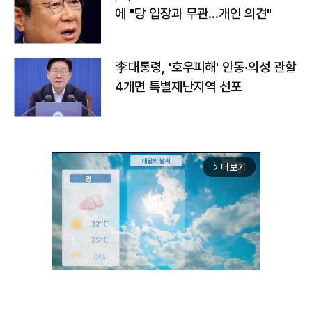
에 "당 입장과 무관…개인 의견"
李대통령, '호우피해' 안동·의성 관할
4개면 특별재난지역 선포
더보기
arrow_forward_ios
Mute