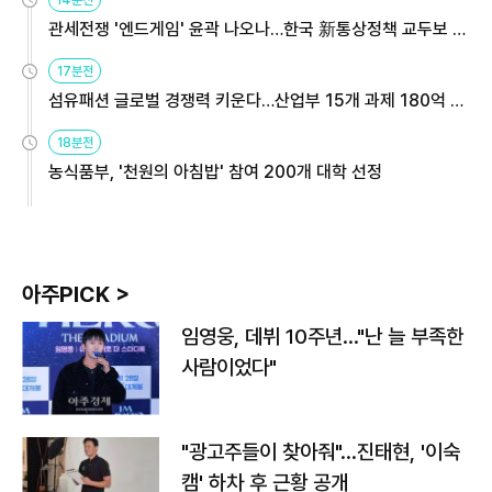
관세전쟁 '엔드게임' 윤곽 나오나…한국 新통상정책 교두보 활
용해야
17분전
섬유패션 글로벌 경쟁력 키운다…산업부 15개 과제 180억 지
원
18분전
농식품부, '천원의 아침밥' 참여 200개 대학 선정
아주PICK >
임영웅, 데뷔 10주년…"난 늘 부족한
사람이었다"
"광고주들이 찾아줘"…진태현, '이숙
캠' 하차 후 근황 공개