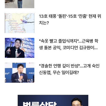
13호 태풍 '돌핀'·15호 '찬홈' 현재 위
치는?
"속옷 빨고 졸업식까지"…근육병 학
생 돌본 공익, 코미디언 김규원이었
다
"경솔한 언행 깊이 반성"…고개 숙인
신동엽, 무슨 일이길래?