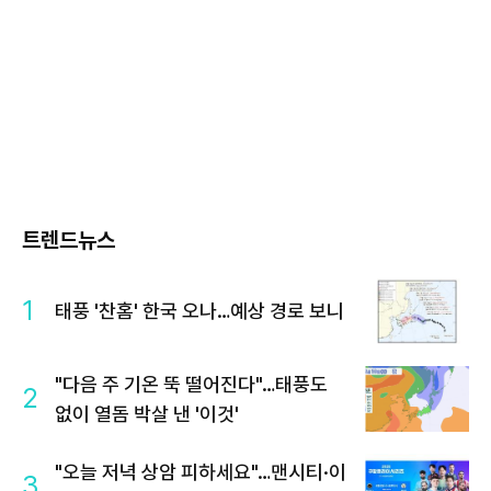
트렌드뉴스
1
태풍 '찬홈' 한국 오나…예상 경로 보니
"다음 주 기온 뚝 떨어진다"…태풍도
2
없이 열돔 박살 낸 '이것'
"오늘 저녁 상암 피하세요"…맨시티·이
3