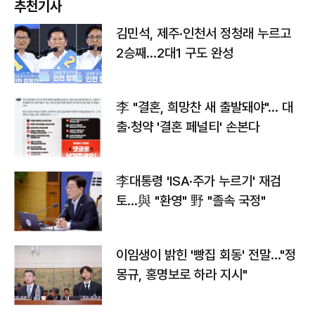
추천기사
김민석, 제주·인천서 정청래 누르고
2승째…2대1 구도 완성
李 "결혼, 희망찬 새 출발돼야"… 대
출·청약 '결혼 페널티' 손본다
李대통령 'ISA·주가 누르기' 재검
토…與 "환영" 野 "졸속 국정"
이임생이 밝힌 '빵집 회동' 전말…"정
몽규, 홍명보로 하라 지시"