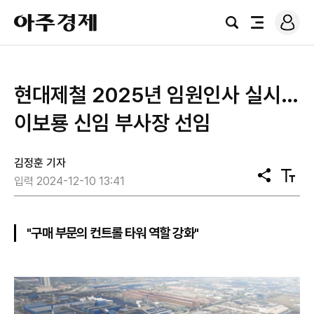
로
아
그
검
전
주
인
색
체
경
메
제
뉴
현대제철 2025년 임원인사 실시…
이보룡 신임 부사장 선임
김정훈 기자
공
텍
입력 2024-12-10 13:41
유
스
트
크
기
"구매 부문의 컨트롤 타워 역할 강화"