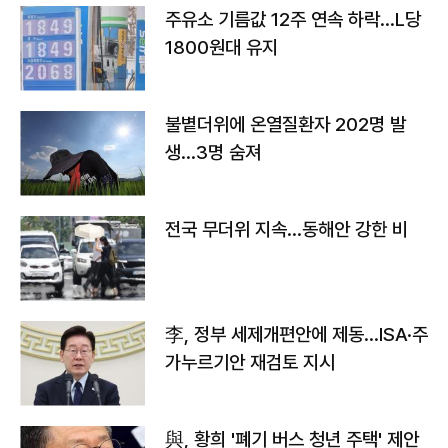
주유소 기름값 12주 연속 하락…L당
1800원대 유지
불볕더위에 온열질환자 202명 발
생…3명 숨져
전국 무더위 지속…동해안 강한 비
李, 정부 세제개편안에 제동…ISA·주
가누르기안 재검토 지시
與, 황희 '폐기 버스 청년 주택' 제안