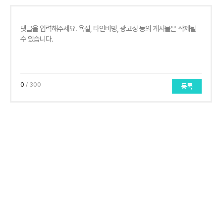
0
/ 300
등록