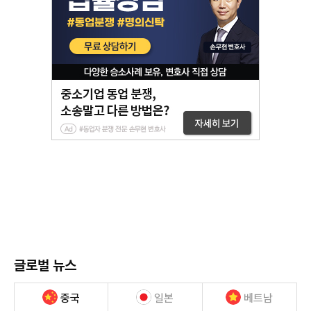
글로벌 뉴스
중국
일본
베트남