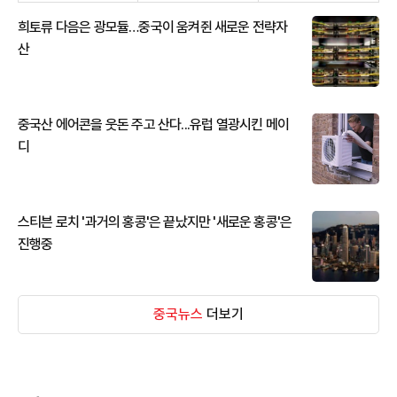
희토류 다음은 광모듈…중국이 움켜쥔 새로운 전략자
산
중국산 에어콘을 웃돈 주고 산다...유럽 열광시킨 메이
디
스티븐 로치 '과거의 홍콩'은 끝났지만 '새로운 홍콩'은
진행중
중국뉴스
더보기