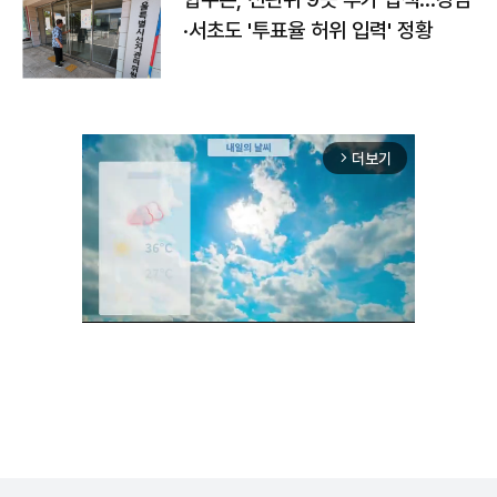
·서초도 '투표율 허위 입력' 정황
더보기
arrow_forward_ios
Unmute