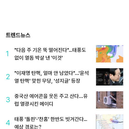
트렌드뉴스
"다음 주 기온 뚝 떨어진다"…태풍도
1
없이 열돔 박살 낸 '이것'
"이재명 탄핵, 얼마 안 남았다"...'윤석
2
열 탄핵' 맞힌 무당, '성지글' 등장
중국산 에어콘을 웃돈 주고 산다...유
3
럽 열광시킨 메이디
태풍 '돌핀'·'찬홈' 한반도 빗겨간다…
4
예상 경로는?