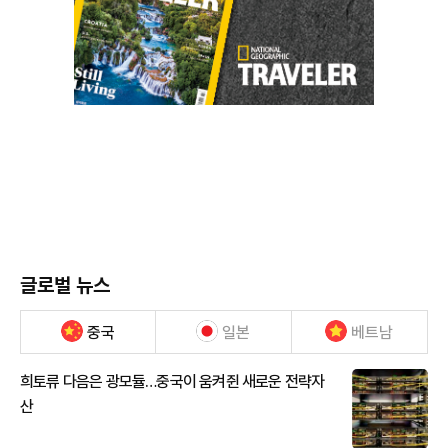
글로벌 뉴스
중국
일본
베트남
희토류 다음은 광모듈…중국이 움켜쥔 새로운 전략자
산