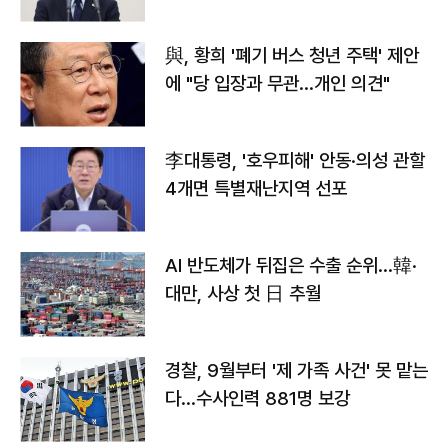
與, 황희 '폐기 버스 청년 주택' 제안
에 "당 입장과 무관…개인 의견"
李대통령, '호우피해' 안동·의성 관할
4개면 특별재난지역 선포
AI 반도체가 뒤집은 수출 순위…韓·
대만, 사상 첫 日 추월
경찰, 9월부터 '제 가족 사건' 못 맡는
다…수사인력 881명 보강