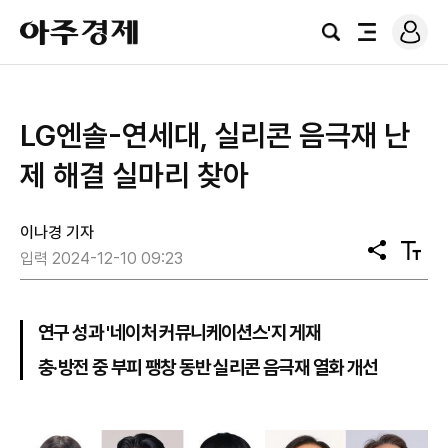
로
아
그
검
전
주
인
색
체
경
메
제
뉴
LG엔솔-연세대, 실리콘 음극재 난
제 해결 실마리 찾아
이나경 기자
공
텍
입력 2024-12-10 09:23
유
스
트
크
기
연구 성과 '네이처 커뮤니케이션스'지 게재
충·방전 중 부피 팽창 동반 실리콘 음극재 열화 개선