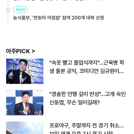
원
18분전
농식품부, '천원의 아침밥' 참여 200개 대학 선정
아주PICK >
"속옷 빨고 졸업식까지"…근육병 학
생 돌본 공익, 코미디언 김규원이었
다
"경솔한 언행 깊이 반성"…고개 숙인
신동엽, 무슨 일이길래?
프로야구, 주말까지 전 경기 취소…
11일 재개·오후 7시 경기 시작