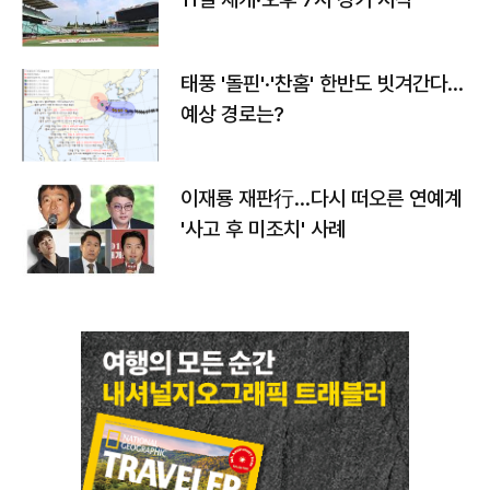
태풍 '돌핀'·'찬홈' 한반도 빗겨간다…
예상 경로는?
이재룡 재판行…다시 떠오른 연예계
'사고 후 미조치' 사례