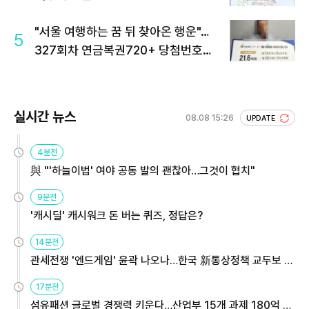
"서울 여행하는 꿈 뒤 찾아온 행운"…
5
327회차 연금복권720+ 당첨번호조
회 주목
실시간 뉴스
08.08 15:26
UPDATE
4분전
與 "'하늘이법' 여야 공동 발의 괜찮아…그것이 협치"
9분전
'캐시딜' 캐시워크 돈 버는 퀴즈, 정답은?
14분전
관세전쟁 '엔드게임' 윤곽 나오나…한국 新통상정책 교두보 활
용해야
17분전
섬유패션 글로벌 경쟁력 키운다…산업부 15개 과제 180억 지