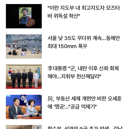
"이란 지도부 내 최고지도자 모즈타
바 위독설 확산"
서울 낮 35도 무더위 계속…동해안
최대 150㎜ 폭우
李대통령 "군, 내란 이후 신뢰 회복
해야…지휘부 헌신해달라"
與, 부동산 세제 개편안 비판 오세훈
에 '맹공'…"공급 억제기"
합수본, 선관위 9곳 추가 압색…강남