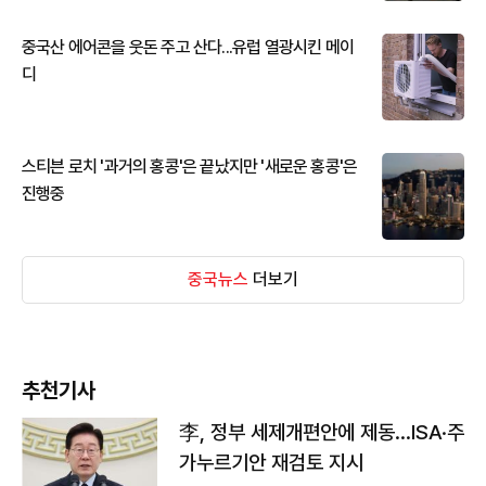
중국산 에어콘을 웃돈 주고 산다...유럽 열광시킨 메이
디
스티븐 로치 '과거의 홍콩'은 끝났지만 '새로운 홍콩'은
진행중
중국뉴스
더보기
추천기사
李, 정부 세제개편안에 제동…ISA·주
가누르기안 재검토 지시